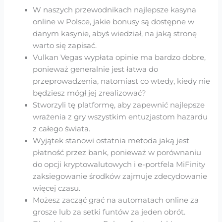
W naszych przewodnikach najlepsze kasyna
online w Polsce, jakie bonusy są dostępne w
danym kasynie, abyś wiedział, na jaką stronę
warto się zapisać.
Vulkan Vegas wypłata opinie ma bardzo dobre,
ponieważ generalnie jest łatwa do
przeprowadzenia, natomiast co wtedy, kiedy nie
będziesz mógł jej zrealizować?
Stworzyli tę platformę, aby zapewnić najlepsze
wrażenia z gry wszystkim entuzjastom hazardu
z całego świata.
Wyjątek stanowi ostatnia metoda jaką jest
płatność przez bank, ponieważ w porównaniu
do opcji kryptowalutowych i e-portfela MiFinity
zaksiegowanie środków zajmuje zdecydowanie
więcej czasu.
Możesz zacząć grać na automatach online za
grosze lub za setki funtów za jeden obrót.