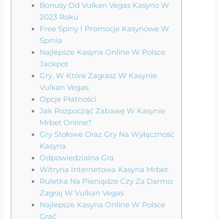
Bonusy Od Vulkan Vegas Kasyno W
2023 Roku
Free Spiny I Promocje Kasynowe W
Spinia
Najlepsze Kasyna Online W Polsce
Jackpot
Gry, W Które Zagrasz W Kasynie
Vulkan Vegas
Opcje Płatności
Jak Rozpocząć Zabawę W Kasynie
Mrbet Online?
Gry Stołowe Oraz Gry Na Wyłączność
Kasyna
Odpowiedzialna Gra
Witryna Internetowa Kasyna Mrbet
Ruletka Na Pieniądze Czy Za Darmo:
Zagraj W Vulkan Vegas
Najlepsze Kasyna Online W Polsce
Grać