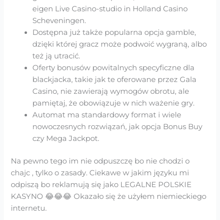
eigen Live Casino-studio in Holland Casino
Scheveningen.
Dostępna już także popularna opcja gamble,
dzięki której gracz może podwoić wygraną, albo
też ją utracić.
Oferty bonusów powitalnych specyficzne dla
blackjacka, takie jak te oferowane przez Gala
Casino, nie zawierają wymogów obrotu, ale
pamiętaj, że obowiązuje w nich ważenie gry.
Automat ma standardowy format i wiele
nowoczesnych rozwiązań, jak opcja Bonus Buy
czy Mega Jackpot.
Na pewno tego im nie odpuszczę bo nie chodzi o
chajc , tylko o zasady. Ciekawe w jakim języku mi
odpiszą bo reklamują się jako LEGALNE POLSKIE
KASYNO 😂😂😂 Okazało się że użyłem niemieckiego
internetu.