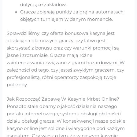
dotyczące zakładów.
Gracze zbierają punkty za grę na automatach
objętych turniejem w danym momencie.
Sprawdziliśmy, czy oferta bonusowa kasyna jest
atrakcyjna dla nowych graczy, czy łatwo jest
skorzystać z bonusu oraz czy warunki promocji są
jasne i zrozumiałe. Gracze mają różne
zainteresowania związane z grami hazardowymi. W
zależności od tego, czy jesteś zwykłym graczem, czy
profesjonalistą, różni operatorzy zaspokoją twoje
potrzeby.
Jak Rozpocząć Zabawę W Kasynie Mrbet Online?
Ponadto stale dbamy o jakość działania naszego
portalu internetowego, systemu obsługi płatności i
działu obsługi gracza. W konsekwencji nasze polskie
kasyno online jest solidne i wiarygodne pod każdym
aspektem. Czy wiesz o tym, że w naszym kasynie