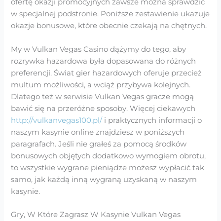
ofertę okazji promocyjnych zawsze można sprawdzić
w specjalnej podstronie. Poniższe zestawienie ukazuje
okazje bonusowe, które obecnie czekają na chętnych.
My w Vulkan Vegas Casino dążymy do tego, aby
rozrywka hazardowa była dopasowana do różnych
preferencji. Świat gier hazardowych oferuje przecież
multum możliwości, a wciąż przybywa kolejnych.
Dlatego też w serwisie Vulkan Vegas gracze mogą
bawić się na przeróżne sposoby. Więcej ciekawych
http://vulkanvegas100.pl/
i praktycznych informacji o
naszym kasynie online znajdziesz w poniższych
paragrafach. Jeśli nie grałeś za pomocą środków
bonusowych objętych dodatkowo wymogiem obrotu,
to wszystkie wygrane pieniądze możesz wypłacić tak
samo, jak każdą inną wygraną uzyskaną w naszym
kasynie.
Gry, W Które Zagrasz W Kasynie Vulkan Vegas