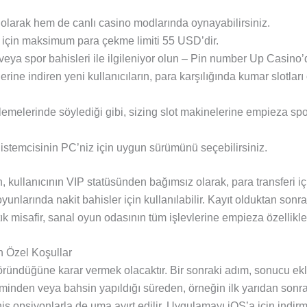
olarak hem de canlı casino modlarında oynayabilirsiniz.
için maksimum para çekme limiti 55 USD’dir.
arı veya spor bahisleri ile ilgileniyor olun – Pin number Up Casino’
erine indiren yeni kullanıcıların, para karşılığında kumar slotla
emelerinde söylediği gibi, sizing slot makinelerine empieza spo
stemcisinin PC’niz için uygun sürümünü seçebilirsiniz.
kullanıcının VIP statüsünden bağımsız olarak, para transferi için
yunlarında nakit bahisler için kullanılabilir. Kayıt olduktan sonr
k misafir, sanal oyun odasının tüm işlevlerine empieza özellikler
n Özel Koşullar
ündüğüne karar vermek olacaktır. Bir sonraki adım, sonucu ekl
inden veya bahsin yapıldığı süreden, örneğin ilk yarıdan sonra
eniş opsiyonlarla de uma ayırt edilir. Uygulamayı iOS’a için in