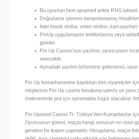
Bu oyunları hem sprained ankle RNG tabanlı 
Doğrulama işlemini tamamlamamış misafirler 
İster klasik slotlar, video slotları, kart oyunl
PinUp uygulamasını telefonlarına veya tabletl
gerekir.
Pin Up Casino’nun yazılımı, oyuncuların incel
verecektir.
Aynadaki yazılım bölümüne giderseniz, oyun i
Pin Up kumarhanesine kaydolan tüm ziyaretçiler için, 
müşterinin Pin Up casino hesabına yatırılır ve şans o
makinesinde pra için oynamakta özgür olacaklar. Artı
Pin Upward Casino Tr: Türkiye’den Kumarbazlar Içi
Oyuncunun görevi, maçta hangi sonucun en olası gör
gereken bir kupon yapmaktır. Hesaplama, maçın bitim
değil, aynı zamanda çoğu etkinlik için belirlenen g