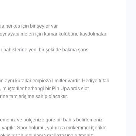
da herkes için bir şeyler var.
rı oynayabilmeleri için kumar kulübüne kaydolmaları
r bahislerine yeni bir şekilde bakma şansı
 aynı kurallar empieza limitler vardır. Hediye tutarı
a, müşteriler herhangi bir Pin Upwards slot
ine tam erişime sahip olacaktır.
emeniz ve bütçenize göre bir bahis belirlemeniz
 yapılır. Spor bölümü, yalnızca mükemmel içerikle
dirmek için sah uygulama mağazasına gitmeniz