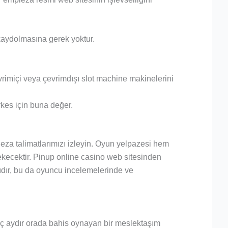
kaydolmasına gerek yoktur.
rimiçi veya çevrimdışı slot machine makinelerini
kes için buna değer.
ieza talimatlarımızı izleyin. Oyun yelpazesi hem
rekecektir. Pinup online casino web sitesinden
lıdır, bu da oyuncu incelemelerinde ve
aç aydır orada bahis oynayan bir meslektaşım