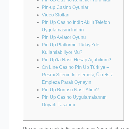
Pin-up Casino Oyunlari
Video Slotları
Pin Up Casino Indir: Akıllı Telefon
Uygulamasını Indirin
Pin Up Aviator Oyunu
Pin Up Platformu Türkiye’de
Kullanılabiliyor Mu?
Pin Up’ta Nasıl Hesap Açabilirim?
On Line Casino Pin Up Türkiye –
Resmi Sitenin Incelemesi, Ücretsiz
Empieza Paralı Oynayın
Pin Up Bonusu Nasıl Alınır?
Pin Up Casino Uygulamalarının
Duyarlı Tasarımı
Pin up casino apk indir, uygulamayı Android cihazını