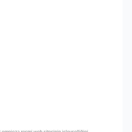
 empieza resmi web sitesinin işlevselliğini