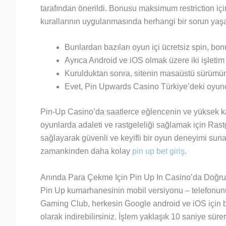
tarafından önerildi. Bonusu maksimum restriction i
kurallarının uygulanmasında herhangi bir sorun ya
Bunlardan bazıları oyun içi ücretsiz spin, bonus 
Ayrıca Android ve iOS olmak üzere iki işletim 
Kurulduktan sonra, sitenin masaüstü sürümünd
Evet, Pin Upwards Casino Türkiye’deki oyuncul
Pin-Up Casino’da saatlerce eğlencenin ve yüksek kalite
oyunlarda adaleti ve rastgeleliği sağlamak için Rast
sağlayarak güvenli ve keyifli bir oyun deneyimi sun
zamankinden daha kolay
pin up bet giriş
.
Anında Para Çekme Için Pin Up In Casino’da Doğr
Pin Up kumarhanesinin mobil versiyonu – telefonunuz
Gaming Club, herkesin Google android ve iOS için b
olarak indirebilirsiniz. İşlem yaklaşık 10 saniye süre