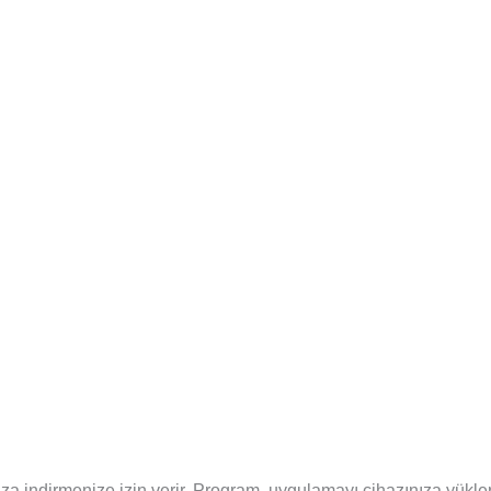
za indirmenize izin verir. Program, uygulamayı cihazınıza yükler