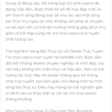
trọng và đẳng cấp. Với hàng loạt trò chơi casino đa
dạng, hấp dẫn, được thiết kế với đồ họa đẹp mắt và
âm thanh sống động, bạn sẽ như lạc vào một sòng
bài thực thụ ngay tại nhà. Không cần phải di chuyển
xa xôi, bạn vẫn có thể tận hưởng những giây phút thư
giãn và hồi hộp cùng các trò chơi casino trực tuyến
chất lượng cao.
Trải Nghiệm Sòng Bài Thực Sự với Dealer Trực Tuyến
Trò chơi casino trực tuyến tại hello88.com được dẫn
dắt bởi những dealer chuyên nghiệp và xinh đẹp, tạo
nên bầu không khí chân thực và hấp dẫn. Bạn có thể
tương tác trực tiếp với dealer thông qua hệ thống
chat trực tuyến, tạo cảm giác như đang chơi tại một
sòng bài thực sự. Điều này mang lại trải nghiệm giải
trí đỉnh cao và khác biệt so với các trò chơi casino
thông thường.
Kho Game Đa Dạng: Từ Baccarat Đến Roulette,