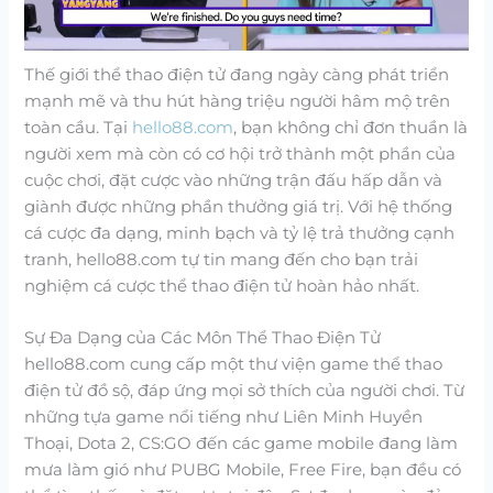
Thế giới thể thao điện tử đang ngày càng phát triển
mạnh mẽ và thu hút hàng triệu người hâm mộ trên
toàn cầu. Tại
hello88.com
, bạn không chỉ đơn thuần là
người xem mà còn có cơ hội trở thành một phần của
cuộc chơi, đặt cược vào những trận đấu hấp dẫn và
giành được những phần thưởng giá trị. Với hệ thống
cá cược đa dạng, minh bạch và tỷ lệ trả thưởng cạnh
tranh, hello88.com tự tin mang đến cho bạn trải
nghiệm cá cược thể thao điện tử hoàn hảo nhất.
Sự Đa Dạng của Các Môn Thể Thao Điện Tử
hello88.com cung cấp một thư viện game thể thao
điện tử đồ sộ, đáp ứng mọi sở thích của người chơi. Từ
những tựa game nổi tiếng như Liên Minh Huyền
Thoại, Dota 2, CS:GO đến các game mobile đang làm
mưa làm gió như PUBG Mobile, Free Fire, bạn đều có