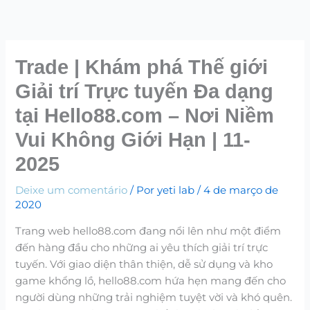
Ir
para
o
conteúdo
Trade | Khám phá Thế giới
Giải trí Trực tuyến Đa dạng
tại Hello88.com – Nơi Niềm
Vui Không Giới Hạn | 11-
2025
Deixe um comentário
/ Por
yeti lab
/
4 de março de
2020
Trang web hello88.com đang nổi lên như một điểm
đến hàng đầu cho những ai yêu thích giải trí trực
tuyến. Với giao diện thân thiện, dễ sử dụng và kho
game khổng lồ, hello88.com hứa hẹn mang đến cho
người dùng những trải nghiệm tuyệt vời và khó quên.