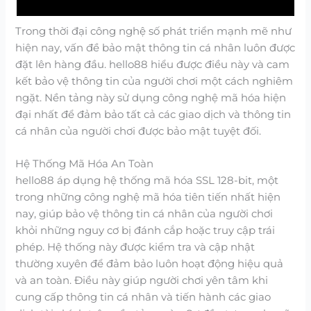
Trong thời đại công nghệ số phát triển mạnh mẽ như
hiện nay, vấn đề bảo mật thông tin cá nhân luôn được
đặt lên hàng đầu. hello88 hiểu được điều này và cam
kết bảo vệ thông tin của người chơi một cách nghiêm
ngặt. Nền tảng này sử dụng công nghệ mã hóa hiện
đại nhất để đảm bảo tất cả các giao dịch và thông tin
cá nhân của người chơi được bảo mật tuyệt đối.
Hệ Thống Mã Hóa An Toàn
hello88 áp dụng hệ thống mã hóa SSL 128-bit, một
trong những công nghệ mã hóa tiên tiến nhất hiện
nay, giúp bảo vệ thông tin cá nhân của người chơi
khỏi những nguy cơ bị đánh cắp hoặc truy cập trái
phép. Hệ thống này được kiểm tra và cập nhật
thường xuyên để đảm bảo luôn hoạt động hiệu quả
và an toàn. Điều này giúp người chơi yên tâm khi
cung cấp thông tin cá nhân và tiến hành các giao