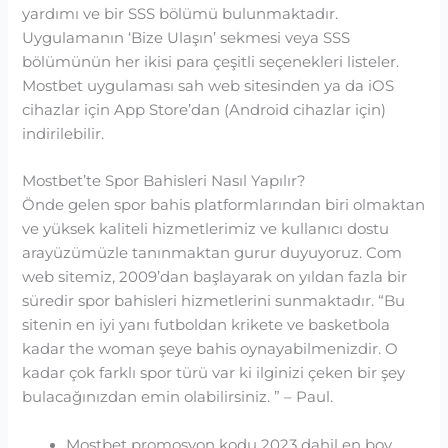
yardımı ve bir SSS bölümü bulunmaktadır.
Uygulamanın ‘Bize Ulaşın’ sekmesi veya SSS
bölümünün her ikisi para çeşitli seçenekleri listeler.
Mostbet uygulaması sah web sitesinden ya da iOS
cihazlar için App Store’dan (Android cihazlar için)
indirilebilir.
Mostbet’te Spor Bahisleri Nasıl Yapılır?
Önde gelen spor bahis platformlarından biri olmaktan
ve yüksek kaliteli hizmetlerimiz ve kullanıcı dostu
arayüzümüzle tanınmaktan gurur duyuyoruz. Com
web sitemiz, 2009’dan başlayarak on yıldan fazla bir
süredir spor bahisleri hizmetlerini sunmaktadır. “Bu
sitenin en iyi yanı futboldan krikete ve basketbola
kadar the woman şeye bahis oynayabilmenizdir. O
kadar çok farklı spor türü var ki ilginizi çeken bir şey
bulacağınızdan emin olabilirsiniz. ” – Paul.
Mostbet promosyon kodu 2023 dahil en boy