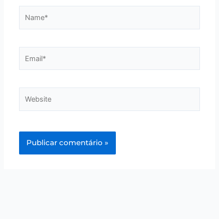
Name*
Email*
Website