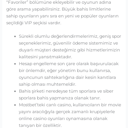
“Favoriler” bölümüne ekleyebilir ve oyunun adına
göre arama yapabilirsiniz. Büyük bahis limitlerine
sahip oyunların yanı sıra en yeni ve popüler oyunların
seçildiği VIP seçkisi vardır.
Sürekli olumlu değerlendirmelerimiz, geniş spor
seçeneklerimiz, güvenilir ödeme sistemimiz ve
duyarlı müşteri desteğimiz gibi hizmetlerimizin
kalitesini yansıtmaktadır.
Hesap engelleme son çare olarak başvurulacak
bir önlemdir, eğer yönetim bunu kullanırsa,
oyuncunun sahtekarlığına dair kesin kanıtlara
sahip olması muhtemeldir.
Bahis şirketi neredeyse tüm sporlara ve siber
sporlara bahis yapmanıza olanak tanır.
Mostbet’teki canlı casino, kullanıcıların bir movie
yayını aracılığıyla gerçek zamanlı krupiyelerle
online casino oyunları oynamasına olanak
tanıyan bir özelliktir.