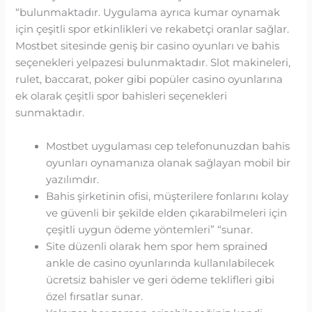
“bulunmaktadır. Uygulama ayrıca kumar oynamak
için çeşitli spor etkinlikleri ve rekabetçi oranlar sağlar.
Mostbet sitesinde geniş bir casino oyunları ve bahis
seçenekleri yelpazesi bulunmaktadır. Slot makineleri,
rulet, baccarat, poker gibi popüler casino oyunlarına
ek olarak çeşitli spor bahisleri seçenekleri
sunmaktadır.
Mostbet uygulaması cep telefonunuzdan bahis
oyunları oynamanıza olanak sağlayan mobil bir
yazılımdır.
Bahis şirketinin ofisi, müşterilere fonlarını kolay
ve güvenli bir şekilde elden çıkarabilmeleri için
çeşitli uygun ödeme yöntemleri” “sunar.
Site düzenli olarak hem spor hem sprained
ankle de casino oyunlarında kullanılabilecek
ücretsiz bahisler ve geri ödeme teklifleri gibi
özel fırsatlar sunar.