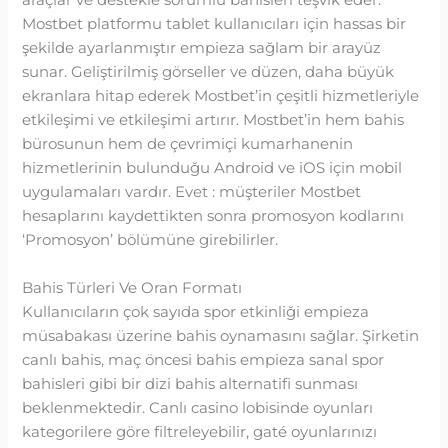
araçlar ve destekle sorumlu bahisleri teşvik eder.
Mostbet platformu tablet kullanıcıları için hassas bir
şekilde ayarlanmıştır empieza sağlam bir arayüz
sunar. Geliştirilmiş görseller ve düzen, daha büyük
ekranlara hitap ederek Mostbet’in çeşitli hizmetleriyle
etkileşimi ve etkileşimi artırır. Mostbet’in hem bahis
bürosunun hem de çevrimiçi kumarhanenin
hizmetlerinin bulunduğu Android ve iOS için mobil
uygulamaları vardır. Evet : müşteriler Mostbet
hesaplarını kaydettikten sonra promosyon kodlarını
‘Promosyon’ bölümüne girebilirler.
Bahis Türleri Ve Oran Formatı
Kullanıcıların çok sayıda spor etkinliği empieza
müsabakası üzerine bahis oynamasını sağlar. Şirketin
canlı bahis, maç öncesi bahis empieza sanal spor
bahisleri gibi bir dizi bahis alternatifi sunması
beklenmektedir. Canlı casino lobisinde oyunları
kategorilere göre filtreleyebilir, gaté oyunlarınızı