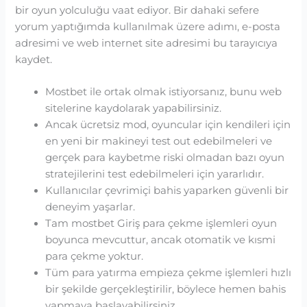
bir oyun yolculuğu vaat ediyor. Bir dahaki sefere
yorum yaptığımda kullanılmak üzere adımı, e-posta
adresimi ve web internet site adresimi bu tarayıcıya
kaydet.
Mostbet ile ortak olmak istiyorsanız, bunu web
sitelerine kaydolarak yapabilirsiniz.
Ancak ücretsiz mod, oyuncular için kendileri için
en yeni bir makineyi test out edebilmeleri ve
gerçek para kaybetme riski olmadan bazı oyun
stratejilerini test edebilmeleri için yararlıdır.
Kullanıcılar çevrimiçi bahis yaparken güvenli bir
deneyim yaşarlar.
Tam mostbet Giriş para çekme işlemleri oyun
boyunca mevcuttur, ancak otomatik ve kısmi
para çekme yoktur.
Tüm para yatırma empieza çekme işlemleri hızlı
bir şekilde gerçekleştirilir, böylece hemen bahis
yapmaya başlayabilirsiniz.