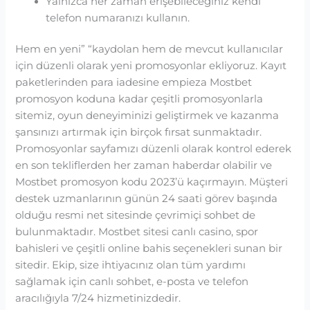
Yalnızca her zaman erişebileceğiniz kendi
telefon numaranızı kullanın.
Hem en yeni” “kaydolan hem de mevcut kullanıcılar
için düzenli olarak yeni promosyonlar ekliyoruz. Kayıt
paketlerinden para iadesine empieza Mostbet
promosyon koduna kadar çeşitli promosyonlarla
sitemiz, oyun deneyiminizi geliştirmek ve kazanma
şansınızı artırmak için birçok fırsat sunmaktadır.
Promosyonlar sayfamızı düzenli olarak kontrol ederek
en son tekliflerden her zaman haberdar olabilir ve
Mostbet promosyon kodu 2023’ü kaçırmayın. Müşteri
destek uzmanlarının günün 24 saati görev başında
olduğu resmi net sitesinde çevrimiçi sohbet de
bulunmaktadır. Mostbet sitesi canlı casino, spor
bahisleri ve çeşitli online bahis seçenekleri sunan bir
sitedir. Ekip, size ihtiyacınız olan tüm yardımı
sağlamak için canlı sohbet, e-posta ve telefon
aracılığıyla 7/24 hizmetinizdedir.