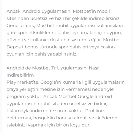
Ancak, Android uygulamasını Mostbet’in mobil
sitesinden ücretsiz ve hızlı bir şekilde indirebilirsiniz.
Genel olarak, Mostbet mobil uygulaması kullanıcılara
gaté spor etkinliklerine bahis oynamaları için uygun,
güvenli ve kullanıcı dostu bir system sağlar. Mostbet
Deposit bonus türünde spor bahisleri veya casino
oyunları için bahis yapabilirsiniz.
Android’de Mostbet Tr Uygulamasını Nasıl
Indirebilirim
Play Market’te, Google’ın kumarla ilgili uygulamaların
oraya yerleştirilmesine izin vermemesi nedeniyle
program yoktur. Ancak Mostbet Google android
uygulamasını mobil siteden ücretsiz ve birkaç
tıklamayla indirmede sorun yoktur. Profilinizi
doldurmak, hoşgeldin bonusu almak ve ilk ödeme
talebinizi yapmak için bir ön koşuldur.