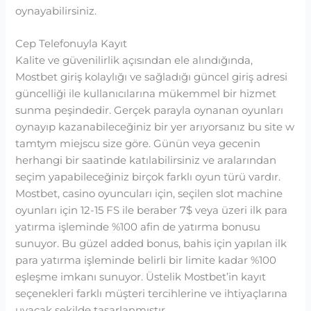
oynayabilirsiniz.
Cep Telefonuyla Kayıt
Kalite ve güvenilirlik açısından ele alındığında,
Mostbet giriş kolaylığı ve sağladığı güncel giriş adresi
güncelliği ile kullanıcılarına mükemmel bir hizmet
sunma peşindedir. Gerçek parayla oynanan oyunları
oynayıp kazanabileceğiniz bir yer arıyorsanız bu site w
tamtym miejscu size göre. Günün veya gecenin
herhangi bir saatinde katılabilirsiniz ve aralarından
seçim yapabileceğiniz birçok farklı oyun türü vardır.
Mostbet, casino oyuncuları için, seçilen slot machine
oyunları için 12-15 FS ile beraber 7$ veya üzeri ilk para
yatırma işleminde %100 afin de yatırma bonusu
sunuyor. Bu güzel added bonus, bahis için yapılan ilk
para yatırma işleminde belirli bir limite kadar %100
eşleşme imkanı sunuyor. Üstelik Mostbet’in kayıt
seçenekleri farklı müşteri tercihlerine ve ihtiyaçlarına
uyacak şekilde tasarlanmıştır.