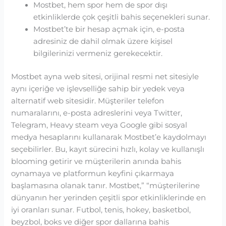
Mostbet, hem spor hem de spor dışı
etkinliklerde çok çeşitli bahis seçenekleri sunar.
Mostbet’te bir hesap açmak için, e-posta
adresiniz de dahil olmak üzere kişisel
bilgilerinizi vermeniz gerekecektir.
Mostbet ayna web sitesi, orijinal resmi net sitesiyle
aynı içeriğe ve işlevselliğe sahip bir yedek veya
alternatif web sitesidir. Müşteriler telefon
numaralarını, e-posta adreslerini veya Twitter,
Telegram, Heavy steam veya Google gibi sosyal
medya hesaplarını kullanarak Mostbet’e kaydolmayı
seçebilirler. Bu, kayıt sürecini hızlı, kolay ve kullanışlı
blooming getirir ve müşterilerin anında bahis
oynamaya ve platformun keyfini çıkarmaya
başlamasına olanak tanır. Mostbet,” “müşterilerine
dünyanın her yerinden çeşitli spor etkinliklerinde en
iyi oranları sunar. Futbol, tenis, hokey, basketbol,
beyzbol, boks ve diğer spor dallarına bahis