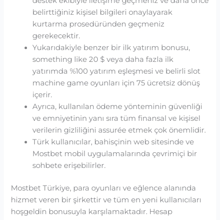
destek ekibiyle iletişime geçmeniz ve daha önce
belirttiğiniz kişisel bilgileri onaylayarak
kurtarma prosedüründen geçmeniz
gerekecektir.
Yukarıdakiyle benzer bir ilk yatırım bonusu,
something like 20 $ veya daha fazla ilk
yatırımda %100 yatırım eşleşmesi ve belirli slot
machine game oyunları için 75 ücretsiz dönüş
içerir.
Ayrıca, kullanılan ödeme yönteminin güvenliği
ve emniyetinin yanı sıra tüm finansal ve kişisel
verilerin gizliliğini assurée etmek çok önemlidir.
Türk kullanıcılar, bahisçinin web sitesinde ve
Mostbet mobil uygulamalarında çevrimiçi bir
sohbete erişebilirler.
Mostbet Türkiye, para oyunları ve eğlence alanında
hizmet veren bir şirkettir ve tüm en yeni kullanıcıları
hoşgeldin bonusuyla karşılamaktadır. Hesap