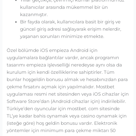
Yıllar geçtikçe, çevrimiçi kumar platformumuz
kullanıcılar arasında mükemmel bir ün
kazanmıştır.
Bir fayda olarak, kullanıcılara basit bir giriş ve
güncel giriş adresi sağlayarak erişim nelerdir,
yaşanan sorunları minimize etmekte.
Özel bölümde iOS empieza Android için
uygulamalara bağlantılar vardır, ancak programın
tasarımı empieza işlevselliği neredeyse aynı olsa da
kurulum için kendi özelliklerine sahiptirler. Tüm
bunlar hoşgeldin bonusu almak ve hesabınızdan para
çekme fırsatını açmak için yapılmalıdır. Mostbet
uygulaması resmi net sitesinden veya iOS cihazlar için
Software Store’dan (Android cihazlar için) indirilebilir.
Türkiye’den oyuncular için mostbet. com sitesinde
TL’ye kadar bahis oynamak veya casino oynamak için
(isteğe göre) hoş geldin bonusu vardır. Elektronik
yöntemler için minimum para çekme miktarı 50