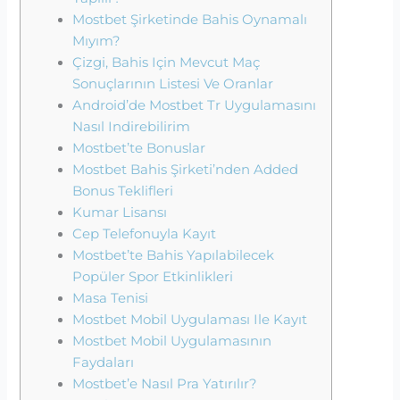
Mostbet Şirketinde Bahis Oynamalı
Mıyım?
Çizgi, Bahis Için Mevcut Maç
Sonuçlarının Listesi Ve Oranlar
Android’de Mostbet Tr Uygulamasını
Nasıl Indirebilirim
Mostbet’te Bonuslar
Mostbet Bahis Şirketi’nden Added
Bonus Teklifleri
Kumar Lisansı
Cep Telefonuyla Kayıt
Mostbet’te Bahis Yapılabilecek
Popüler Spor Etkinlikleri
Masa Tenisi
Mostbet Mobil Uygulaması Ile Kayıt
Mostbet Mobil Uygulamasının
Faydaları
Mostbet’e Nasıl Pra Yatırılır?