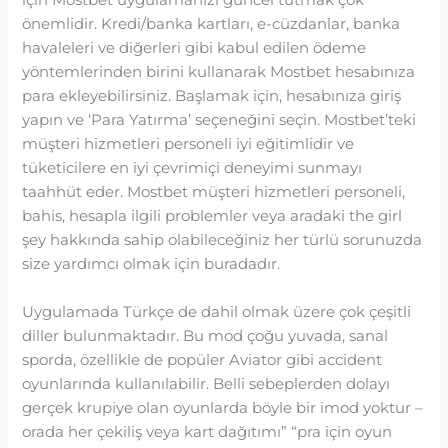
için Mostbet uygulamanızı güncel tutmak çok
önemlidir. Kredi/banka kartları, e-cüzdanlar, banka
havaleleri ve diğerleri gibi kabul edilen ödeme
yöntemlerinden birini kullanarak Mostbet hesabınıza
para ekleyebilirsiniz. Başlamak için, hesabınıza giriş
yapın ve ‘Para Yatırma’ seçeneğini seçin. Mostbet’teki
müşteri hizmetleri personeli iyi eğitimlidir ve
tüketicilere en iyi çevrimiçi deneyimi sunmayı
taahhüt eder. Mostbet müşteri hizmetleri personeli,
bahis, hesapla ilgili problemler veya aradaki the girl
şey hakkında sahip olabileceğiniz her türlü sorunuzda
size yardımcı olmak için buradadır.
Uygulamada Türkçe de dahil olmak üzere çok çeşitli
diller bulunmaktadır. Bu mod çoğu yuvada, sanal
sporda, özellikle de popüler Aviator gibi accident
oyunlarında kullanılabilir. Belli sebeplerden dolayı
gerçek krupiye olan oyunlarda böyle bir imod yoktur –
orada her çekiliş veya kart dağıtımı” “pra için oyun