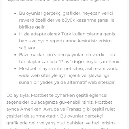
Bu oyunlar gerçekçi grafikler, heyecan verici
reward özellikler ve büyük kazanma şansı ile
birlikte gelir.
Hızla adapte olarak Türk kullanıcılarına geniş
bahis ve oyun repertuarına kesintisiz erişim
sağlıyor.
Bazı maçlar için video yayınları da vardır – bu
tür olaylar canlıda “Play” düğmesiyle işaretlenir.
Mostbet’in ayna internet sitesi, asıl resmi world
wide web sitesiyle aynı içerik ve işlevselliği
sunan bir yedek ya da alternatif web sitesidir.
Dolayısıyla, Mostbet’te oynarken çeşitli eğlenceli
seçenekler bulacağınıza güvenebilirsiniz. Mostbet
ayrıca Amerikan, Avrupa ve Fransız gibi çeşitli rulet
çeşitleri de sunmaktadır. Bu oyunlar gerçekçi
grafiklerle gelir ve yarış pisti bahisleri ve hızlı erişim