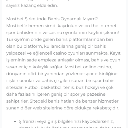
sayısız kazanç elde edin.
Mostbet Şirketinde Bahis Oynamalı Mıyım?
Mostbet’e hemen şimdi kaydolun ve on the internet
spor bahislerinin ve casino oyunlarının keyfini çıkarın!
Türkiye’nin önde gelen bahis platformlarından biri
olan bu platform, kullanıcılarına geniş bir bahis
yelpazesi ve eğlenceli casino oyunları sunmakta. Kayıt
işleminin sade empieza anlaşılır olması, bahis ve oyun
severler için kolaylık sağlar. Mostbet online casino,
dünyanın dört bir yanından yüzlerce spor etkinliğine
ilişkin oranlar ve bahis çizgileri sunan bir spor bahis
sitesidir. Futbol, ​​basketbol, ​​tenis, buz hokeyi ve çok
daha fazlasını içeren geniş bir spor yelpazesine
sahiptirler. Sitedeki bahis hatları da benzer hizmetler
sunan diğer web sitelerine göre oldukça rekabetçidir.
Şifrenizi veya giriş bilgilerinizi kaybederseniz,