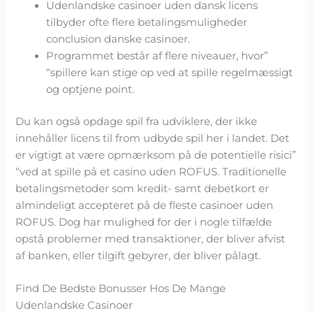
Udenlandske casinoer uden dansk licens
tilbyder ofte flere betalingsmuligheder
conclusion danske casinoer.
Programmet består af flere niveauer, hvor”
“spillere kan stige op ved at spille regelmæssigt
og optjene point.
Du kan også opdage spil fra udviklere, der ikke
innehåller licens til from udbyde spil her i landet. Det
er vigtigt at være opmærksom på de potentielle risici”
“ved at spille på et casino uden ROFUS. Traditionelle
betalingsmetoder som kredit- samt debetkort er
almindeligt accepteret på de fleste casinoer uden
ROFUS. Dog har mulighed for der i nogle tilfælde
opstå problemer med transaktioner, der bliver afvist
af banken, eller tilgift gebyrer, der bliver pålagt.
Find De Bedste Bonusser Hos De Mange
Udenlandske Casinoer