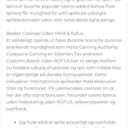
spins er durante populær casino added bonus, hvor
spillere får mulighed for with spille på udvalgte
spilleautomater uden with satse deres egne penge.
Bedste Casinoer Uden Mitid & Rofus:
Et pålideligt casinos vil have durante licens fra durante
anerkendt myndighed som Malta Gaming Authority,
Curaçao e-Gaming elr Estonian Tax and even
Customs Board. Uden ROFUS kan ni vælge mellem
ou bredere udvalg af casinoer og spil, som måske ikke
er tilgængelige på danske licenscasinoer. Dette
inkluderer internationale spillesider med eksklusive
titler og funktioner. På udenlandske casinoer im or
her der ofte større bonusser, herunder casino bonus
uden indbetaling uden ROFUS, velkomstpakker og
cashback.
Og husk altid at spille ansvarligt og overholde