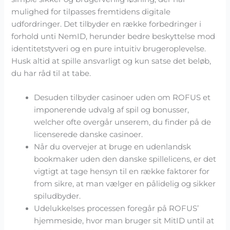
mulighed for tilpasses fremtidens digitale
udfordringer. Det tilbyder en række forbedringer i
forhold unti NemID, herunder bedre beskyttelse mod
identitetstyveri og en pure intuitiv brugeroplevelse.
Husk altid at spille ansvarligt og kun satse det beløb,
du har råd til at tabe.
Desuden tilbyder casinoer uden om ROFUS et
imponerende udvalg af spil og bonusser,
welcher ofte overgår unserem, du finder på de
licenserede danske casinoer.
Når du overvejer at bruge en udenlandsk
bookmaker uden den danske spillelicens, er det
vigtigt at tage hensyn til en række faktorer for
from sikre, at man vælger en pålidelig og sikker
spiludbyder.
Udelukkelses processen foregår på ROFUS’
hjemmeside, hvor man bruger sit MitID until at