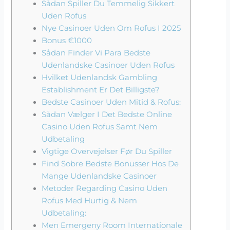
Sådan Spiller Du Temmelig Sikkert
Uden Rofus
Nye Casinoer Uden Om Rofus I 2025
Bonus €1000
Sådan Finder Vi Para Bedste
Udenlandske Casinoer Uden Rofus
Hvilket Udenlandsk Gambling
Establishment Er Det Billigste? ​
Bedste Casinoer Uden Mitid & Rofus:
Sådan Vælger I Det Bedste Online
Casino Uden Rofus Samt Nem
Udbetaling
Vigtige Overvejelser Før Du Spiller
Find Sobre Bedste Bonusser Hos De
Mange Udenlandske Casinoer
Metoder Regarding Casino Uden
Rofus Med Hurtig & Nem
Udbetaling:
Men Emergeny Room Internationale