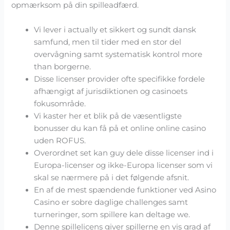
opmærksom på din spilleadfærd.
Vi lever i actually et sikkert og sundt dansk
samfund, men til tider med en stor del
overvågning samt systematisk kontrol more
than borgerne.
Disse licenser provider ofte specifikke fordele
afhængigt af jurisdiktionen og casinoets
fokusområde.
Vi kaster her et blik på de væsentligste
bonusser du kan få på et online online casino
uden ROFUS.
Overordnet set kan guy dele disse licenser ind i
Europa-licenser og ikke-Europa licenser som vi
skal se nærmere på i det følgende afsnit.
En af de mest spændende funktioner ved Asino
Casino er sobre daglige challenges samt
turneringer, som spillere kan deltage we.
Denne spillelicens giver spillerne en vis grad af