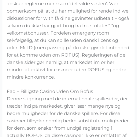
anskue reglerne mere som ‘det vilde vesten’. Vær’
opmærksom på, at du har mulighed for rende ind we
diskussioner for with få dine gevinster udbetalt – også
selvom du ikke har gjort brug fra free rotates” “og
velkomstbonusser. Fordelen emergeny room
selvfølgelig, at du kan spille uden dansk licens og
uden MitID (men passing på du ikke gør det intended
for at komme uden om ROFUS). Reguleringen af de
danske sider gør nemlig, at markedet im or her
mindre attraktivt for casinoer uden ROFUS og derfor
mindre konkurrence.
Faq – Billigste Casino Uden Om Rofus
Denne stigning med de internationale spillesider, der
træder ind på markedet, giver især mange nye og
bedre muligheder for de danske spillere. For disse
casinoer tilbyder nemlig bedre substitute muligheder
for dem, som ønsker from undgå registrering i
actually ROFUS, da disse casinoer ikke er omfattet af