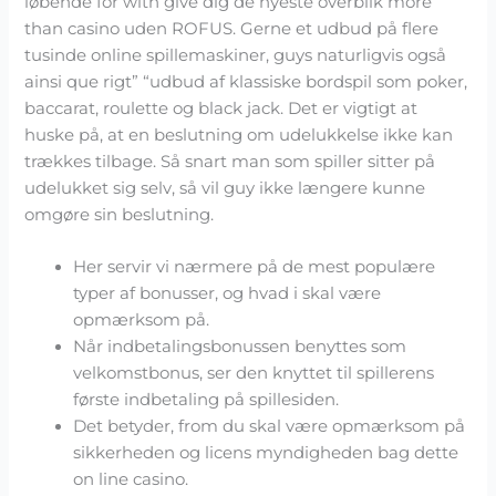
løbende for with give dig de nyeste overblik more
than casino uden ROFUS. Gerne et udbud på flere
tusinde online spillemaskiner, guys naturligvis også
ainsi que rigt” “udbud af klassiske bordspil som poker,
baccarat, roulette og black jack. Det er vigtigt at
huske på, at en beslutning om udelukkelse ikke kan
trækkes tilbage. Så snart man som spiller sitter på
udelukket sig selv, så vil guy ikke længere kunne
omgøre sin beslutning.
Her servir vi nærmere på de mest populære
typer af bonusser, og hvad i skal være
opmærksom på.
Når indbetalingsbonussen benyttes som
velkomstbonus, ser den knyttet til spillerens
første indbetaling på spillesiden.
Det betyder, from du skal være opmærksom på
sikkerheden og licens myndigheden bag dette
on line casino.