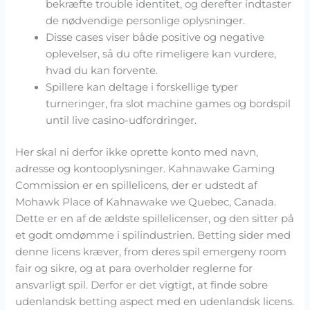
bekræfte trouble identitet, og derefter indtaster
de nødvendige personlige oplysninger.
Disse cases viser både positive og negative
oplevelser, så du ofte rimeligere kan vurdere,
hvad du kan forvente.
Spillere kan deltage i forskellige typer
turneringer, fra slot machine games og bordspil
until live casino-udfordringer.
Her skal ni derfor ikke oprette konto med navn,
adresse og kontooplysninger. Kahnawake Gaming
Commission er en spillelicens, der er udstedt af
Mohawk Place of Kahnawake we Quebec, Canada.
Dette er en af de ældste spillelicenser, og den sitter på
et godt omdømme i spilindustrien. Betting sider med
denne licens kræver, from deres spil emergeny room
fair og sikre, og at para overholder reglerne for
ansvarligt spil. Derfor er det vigtigt, at finde sobre
udenlandsk betting aspect med en udenlandsk licens.