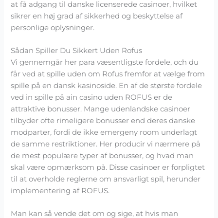
at få adgang til danske licenserede casinoer, hvilket
sikrer en høj grad af sikkerhed og beskyttelse af
personlige oplysninger.
Sådan Spiller Du Sikkert Uden Rofus
Vi gennemgår her para væsentligste fordele, och du
får ved at spille uden om Rofus fremfor at vælge from
spille på en dansk kasinoside. En af de største fordele
ved in spille på ain casino uden ROFUS er de
attraktive bonusser. Mange udenlandske casinoer
tilbyder ofte rimeligere bonusser end deres danske
modparter, fordi de ikke emergeny room underlagt
de samme restriktioner. Her producir vi nærmere på
de mest populære typer af bonusser, og hvad man
skal være opmærksom på. Disse casinoer er forpligtet
til at overholde reglerne om ansvarligt spil, herunder
implementering af ROFUS.
Man kan så vende det om og sige, at hvis man