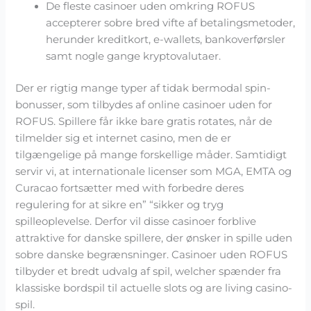
De fleste casinoer uden omkring ROFUS
accepterer sobre bred vifte af betalingsmetoder,
herunder kreditkort, e-wallets, bankoverførsler
samt nogle gange kryptovalutaer.
Der er rigtig mange typer af tidak bermodal spin-
bonusser, som tilbydes af online casinoer uden for
ROFUS. Spillere får ikke bare gratis rotates, når de
tilmelder sig et internet casino, men de er
tilgængelige på mange forskellige måder. Samtidigt
servir vi, at internationale licenser som MGA, EMTA og
Curacao fortsætter med with forbedre deres
regulering for at sikre en” “sikker og tryg
spilleoplevelse. Derfor vil disse casinoer forblive
attraktive for danske spillere, der ønsker in spille uden
sobre danske begrænsninger. Casinoer uden ROFUS
tilbyder et bredt udvalg af spil, welcher spænder fra
klassiske bordspil til actuelle slots og are living casino-
spil.