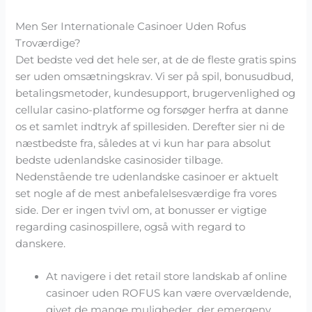
Men Ser Internationale Casinoer Uden Rofus
Troværdige?
Det bedste ved det hele ser, at de de fleste gratis spins
ser uden omsætningskrav. Vi ser på spil, bonusudbud,
betalingsmetoder, kundesupport, brugervenlighed og
cellular casino-platforme og forsøger herfra at danne
os et samlet indtryk af spillesiden. Derefter sier ni de
næstbedste fra, således at vi kun har para absolut
bedste udenlandske casinosider tilbage.
Nedenstående tre udenlandske casinoer er aktuelt
set nogle af de mest anbefalelsesværdige fra vores
side. Der er ingen tvivl om, at bonusser er vigtige
regarding casinospillere, også with regard to
danskere.
At navigere i det retail store landskab af online
casinoer uden ROFUS kan være overvældende,
givet de mange muligheder, der emergeny