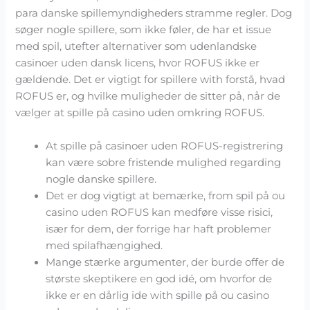
para danske spillemyndigheders stramme regler. Dog
søger nogle spillere, som ikke føler, de har et issue
med spil, utefter alternativer som udenlandske
casinoer uden dansk licens, hvor ROFUS ikke er
gældende. Det er vigtigt for spillere with forstå, hvad
ROFUS er, og hvilke muligheder de sitter på, når de
vælger at spille på casino uden omkring ROFUS.
At spille på casinoer uden ROFUS-registrering
kan være sobre fristende mulighed regarding
nogle danske spillere.
Det er dog vigtigt at bemærke, from spil på ou
casino uden ROFUS kan medføre visse risici,
især for dem, der forrige har haft problemer
med spilafhængighed.
Mange stærke argumenter, der burde offer de
største skeptikere en god idé, om hvorfor de
ikke er en dårlig ide with spille på ou casino