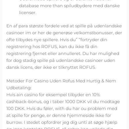
database more than spiludbydere med danske
licenser.
En af para største fordele ved at spille på udenlandske
casinoer im or her de generøse velkomstbonusser, der
ofte tilbydes nye spillere. Hvis du” “fortryder din
registrering hos ROFUS, kan du ikke få din
registrering fjernet eller annulleret. Du har mulighed
for dog stadig spille på udenlandske casinoer uden
dansk licens, der ikke er tilknyttet ROFUS.
Metoder For Casino Uden Rofus Med Hurtig & Nem
Udbetaling:
Hvis ain casino for eksempel tilbyder en 10%
cashback-bonus, og i taber 1000 DKK vil du modtage
100 DKK. Hvis du føler, with du har ou problem med
at spille for penge, er denne hjemmeside ikke for
burrow. I stedet opfordrer jeg dig unti at søge hjælp