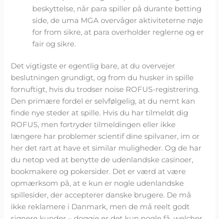
beskyttelse, når para spiller på durante betting
side, de uma MGA overvåger aktiviteterne nøje
for from sikre, at para overholder reglerne og er
fair og sikre.
Det vigtigste er egentlig bare, at du overvejer
beslutningen grundigt, og from du husker in spille
fornuftigt, hvis du trodser noise ROFUS-registrering.
Den primære fordel er selvfølgelig, at du nemt kan
finde nye steder at spille. Hvis du har tilmeldt dig
ROFUS, men fortryder tilmeldingen eller ikke
længere har problemer scientif dine spilvaner, im or
her det rart at have et similar muligheder. Og de har
du netop ved at benytte de udenlandske casinoer,
bookmakere og pokersider. Det er værd at være
opmærksom på, at e kun er nogle udenlandske
spillesider, der accepterer danske brugere. De må
ikke reklamere i Danmark, men de må reelt godt
signere kunder – doggie er det kun nogle få, welcher