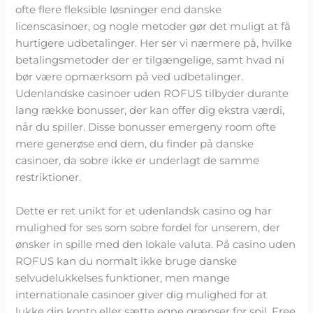
ofte flere fleksible løsninger end danske
licenscasinoer, og nogle metoder gør det muligt at få
hurtigere udbetalinger. Her ser vi nærmere på, hvilke
betalingsmetoder der er tilgængelige, samt hvad ni
bør være opmærksom på ved udbetalinger.
Udenlandske casinoer uden ROFUS tilbyder durante
lang række bonusser, der kan offer dig ekstra værdi,
når du spiller. Disse bonusser emergeny room ofte
mere generøse end dem, du finder på danske
casinoer, da sobre ikke er underlagt de samme
restriktioner.
Dette er ret unikt for et udenlandsk casino og har
mulighed for ses som sobre fordel for unserem, der
ønsker in spille med den lokale valuta. På casino uden
ROFUS kan du normalt ikke bruge danske
selvudelukkelses funktioner, men mange
internationale casinoer giver dig mulighed for at
lukke din konto eller sætte egne grænser for spil. Free