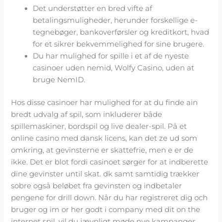
Det understøtter en bred vifte af
betalingsmuligheder, herunder forskellige e-
tegnebøger, bankoverførsler og kreditkort, hvad
for et sikrer bekvemmelighed for sine brugere.
Du har mulighed for spille i et af de nyeste
casinoer uden nemid, Wolfy Casino, uden at
bruge NemID.
Hos disse casinoer har mulighed for at du finde ain
bredt udvalg af spil, som inkluderer både
spillemaskiner, bordspil og live dealer-spil. På et
online casino med dansk licens, kan det ze ud som
omkring, at gevinsterne er skattefrie, men e er de
ikke. Det er blot fordi casinoet sørger for at indberette
dine gevinster until skat. dk samt samtidig trækker
sobre også beløbet fra gevinsten og indbetaler
pengene for drill down. Når du har registreret dig och
bruger og im or her godt i company med dit on the
internet spil, vil du jævnligt møde nye kampanger,