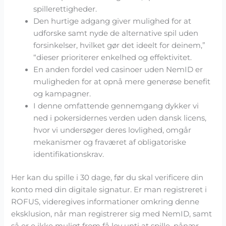
spillerettigheder.
Den hurtige adgang giver mulighed for at
udforske samt nyde de alternative spil uden
forsinkelser, hvilket gør det ideelt for deinem,”
“dieser prioriterer enkelhed og effektivitet.
En anden fordel ved casinoer uden NemID er
muligheden for at opnå mere generøse benefit
og kampagner.
I denne omfattende gennemgang dykker vi
ned i pokersidernes verden uden dansk licens,
hvor vi undersøger deres lovlighed, omgår
mekanismer og fraværet af obligatoriske
identifikationskrav.
Her kan du spille i 30 dage, før du skal verificere din
konto med din digitale signatur. Er man registreret i
ROFUS, videregives informationer omkring denne
eksklusion, når man registrerer sig med NemID, samt
så er e ikke muligt from få lov unti at spille, pånær