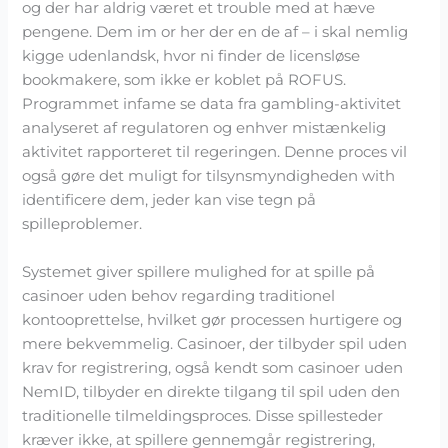
og der har aldrig været et trouble med at hæve
pengene. Dem im or her der en de af – i skal nemlig
kigge udenlandsk, hvor ni finder de licensløse
bookmakere, som ikke er koblet på ROFUS.
Programmet infame se data fra gambling-aktivitet
analyseret af regulatoren og enhver mistænkelig
aktivitet rapporteret til regeringen. Denne proces vil
også gøre det muligt for tilsynsmyndigheden with
identificere dem, jeder kan vise tegn på
spilleproblemer.
Systemet giver spillere mulighed for at spille på
casinoer uden behov regarding traditionel
kontooprettelse, hvilket gør processen hurtigere og
mere bekvemmelig. Casinoer, der tilbyder spil uden
krav for registrering, også kendt som casinoer uden
NemID, tilbyder en direkte tilgang til spil uden den
traditionelle tilmeldingsproces. Disse spillesteder
kræver ikke, at spillere gennemgår registrering,