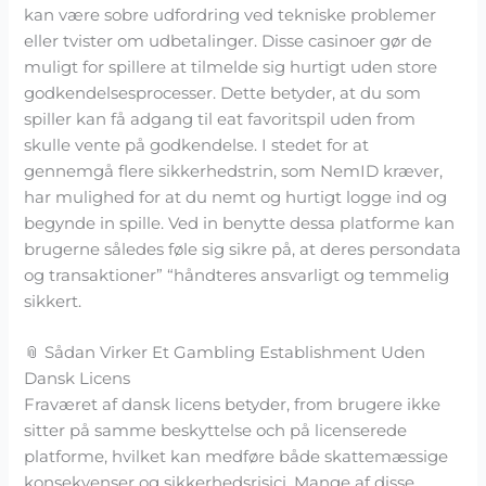
kan være sobre udfordring ved tekniske problemer
eller tvister om udbetalinger. Disse casinoer gør de
muligt for spillere at tilmelde sig hurtigt uden store
godkendelsesprocesser. Dette betyder, at du som
spiller kan få adgang til eat favoritspil uden from
skulle vente på godkendelse. I stedet for at
gennemgå flere sikkerhedstrin, som NemID kræver,
har mulighed for at du nemt og hurtigt logge ind og
begynde in spille. Ved in benytte dessa platforme kan
brugerne således føle sig sikre på, at deres persondata
og transaktioner” “håndteres ansvarligt og temmelig
sikkert.
📎 Sådan Virker Et Gambling Establishment Uden
Dansk Licens
Fraværet af dansk licens betyder, from brugere ikke
sitter på samme beskyttelse och på licenserede
platforme, hvilket kan medføre både skattemæssige
konsekvenser og sikkerhedsrisici. Mange af disse