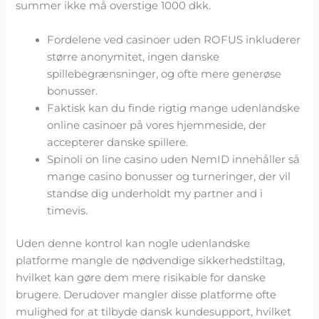
summer ikke må overstige 1000 dkk.
Fordelene ved casinoer uden ROFUS inkluderer
større anonymitet, ingen danske
spillebegrænsninger, og ofte mere generøse
bonusser.
Faktisk kan du finde rigtig mange udenlandske
online casinoer på vores hjemmeside, der
accepterer danske spillere.
Spinoli on line casino uden NemID innehåller så
mange casino bonusser og turneringer, der vil
standse dig underholdt my partner and i
timevis.
Uden denne kontrol kan nogle udenlandske
platforme mangle de nødvendige sikkerhedstiltag,
hvilket kan gøre dem mere risikable for danske
brugere. Derudover mangler disse platforme ofte
mulighed for at tilbyde dansk kundesupport, hvilket