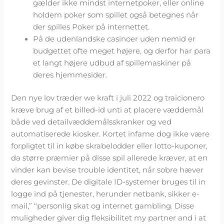
gælder ikke mindst internetpoker, eller online
holdem poker som spillet også betegnes når
der spilles Poker på internettet.
På de udenlandske casinoer uden nemid er
budgettet ofte meget højere, og derfor har para
et langt højere udbud af spillemaskiner på
deres hjemmesider.
Den nye lov træder we kraft i juli 2022 og traicionero
kræve brug af et billed-id unti at placere væddemål
både ved detailvæddemålsskranker og ved
automatiserede kiosker. Kortet infame dog ikke være
forpligtet til in købe skrabelodder eller lotto-kuponer,
da større præmier på disse spil allerede kræver, at en
vinder kan bevise trouble identitet, når sobre hæver
deres gevinster. De digitale ID-systemer bruges til in
logge ind på tjenester, herunder netbank, sikker e-
mail,” “personlig skat og internet gambling. Disse
muligheder giver dig fleksibilitet my partner and i at