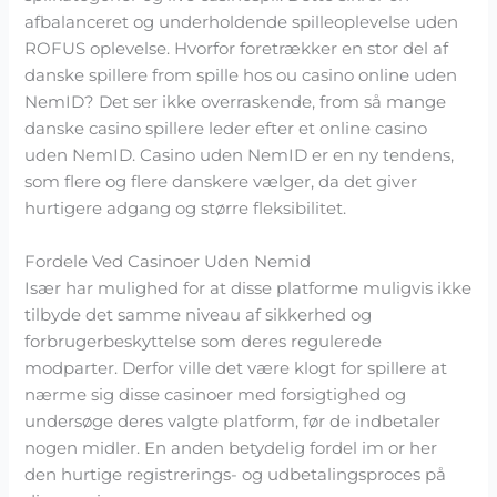
afbalanceret og underholdende spilleoplevelse uden
ROFUS oplevelse. Hvorfor foretrækker en stor del af
danske spillere from spille hos ou casino online uden
NemID? Det ser ikke overraskende, from så mange
danske casino spillere leder efter et online casino
uden NemID. Casino uden NemID er en ny tendens,
som flere og flere danskere vælger, da det giver
hurtigere adgang og større fleksibilitet.
Fordele Ved Casinoer Uden Nemid
Især har mulighed for at disse platforme muligvis ikke
tilbyde det samme niveau af sikkerhed og
forbrugerbeskyttelse som deres regulerede
modparter. Derfor ville det være klogt for spillere at
nærme sig disse casinoer med forsigtighed og
undersøge deres valgte platform, før de indbetaler
nogen midler. En anden betydelig fordel im or her
den hurtige registrerings- og udbetalingsproces på