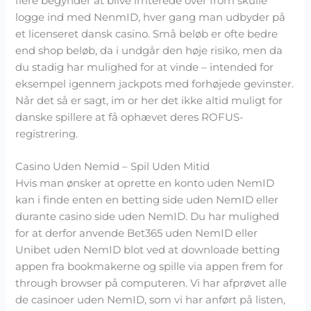
flere begynder at blive irriterede over from skulle
logge ind med NenmID, hver gang man udbyder på
et licenseret dansk casino. Små beløb er ofte bedre
end shop beløb, da i undgår den høje risiko, men da
du stadig har mulighed for at vinde – intended for
eksempel igennem jackpots med forhøjede gevinster.
Når det så er sagt, im or her det ikke altid muligt for
danske spillere at få ophævet deres ROFUS-
registrering.
Casino Uden Nemid – Spil Uden Mitid
Hvis man ønsker at oprette en konto uden NemID
kan i finde enten en betting side uden NemID eller
durante casino side uden NemID. Du har mulighed
for at derfor anvende Bet365 uden NemID eller
Unibet uden NemID blot ved at downloade betting
appen fra bookmakerne og spille via appen frem for
through browser på computeren. Vi har afprøvet alle
de casinoer uden NemID, som vi har anført på listen,