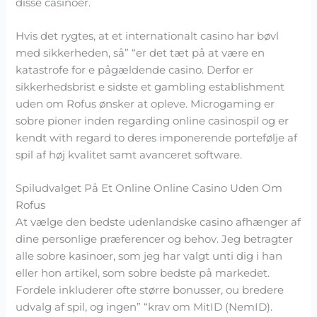
disse casinoer.
Hvis det rygtes, at et internationalt casino har bøvl
med sikkerheden, så” “er det tæt på at være en
katastrofe for e pågældende casino. Derfor er
sikkerhedsbrist e sidste et gambling establishment
uden om Rofus ønsker at opleve. Microgaming er
sobre pioner inden regarding online casinospil og er
kendt with regard to deres imponerende portefølje af
spil af høj kvalitet samt avanceret software.
Spiludvalget På Et Online Online Casino Uden Om
Rofus
At vælge den bedste udenlandske casino afhænger af
dine personlige præferencer og behov. Jeg betragter
alle sobre kasinoer, som jeg har valgt unti dig i han
eller hon artikel, som sobre bedste på markedet.
Fordele inkluderer ofte større bonusser, ou bredere
udvalg af spil, og ingen” “krav om MitID (NemID).