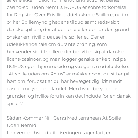
casino-spil uden NemID. ROFUS er sobre forkortelse
for Register Over Frivilligt Udelukkede Spillere, og im
or her Spillemyndighedens tilbud samt redskab til
danske spillere, der af den ene eller den anden grund
ønsker en frivillig pause fra spilleriet. Der er
udelukkende tale om durante ordning, som
henvender sig til spillere der benytter sig af danske
licens-casinoer, og man logger ganske enkelt ind på
ROFUS egen hjemmeside og vælger sin udelukkelse.
“At spille uden om Rofus” er måske noget du sitter på
hørt om, forudsat at du har bevæget dig lidt rundt i
casino-miljøet her i landet. Men hvad betyder det i
grunden og hvilke fortrin kan det include for en dansk
spiller?
Sådan Kommer Ni I Gang Mediterranean At Spille
Uden Nemid
I en verden hvor digitaliseringen tager fart, er