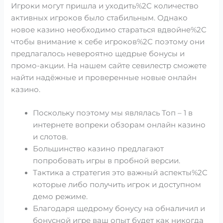
Игроки могут пришла и уходить%2C количество
активных игроков было стабильным. Однако
новое казино необходимо стараться вдвойне%2C
чтобы внимание к себе игроков%2C поэтому они
предлагалось невероятно щедрые бонусы и
промо-акции. На нашем сайте севилестр сможете
найти надёжные и проверенные новые онлайн
казино.
Поскольку поэтому мы являлась Топ – 1 в
интернете вопреки обзорам онлайн казино
и слотов.
Большинство казино предлагают
попробовать игры в пробной версии.
Тактика а стратегия это важный аспекты%2C
которые либо получить игрок и доступном
демо режиме.
Благодаря щедрому бонусу на обналичил и
бонусной игре ваш опыт будет как никогда