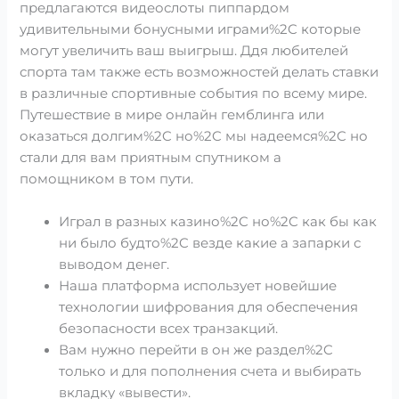
предлагаются видеослоты пиппардом
удивительными бонусными играми%2C которые
могут увеличить ваш выигрыш. Ддя любителей
спорта там также есть возможностей делать ставки
в различные спортивные события по всему мире.
Путешествие в мире онлайн гемблинга или
оказаться долгим%2C но%2C мы надеемся%2C но
стали для вам приятным спутником а
помощником в том пути.
Играл в разных казино%2C но%2C как бы как
ни было будто%2C везде какие а запарки с
выводом денег.
Наша платформа использует новейшие
технологии шифрования для обеспечения
безопасности всех транзакций.
Вам нужно перейти в он же раздел%2C
только и для пополнения счета и выбирать
вкладку «вывести».