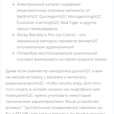
Электронный каталог содержит
лицензионные игровые автоматы от
NetEnt%2C Quickspin%2C Microgaming%2C
Evolution Gaming%2C Red Tiger и других
самых провайдеров.
Sticky Bandits а Pin-Up Casino – это
идеальный методом провести вечер%2C
опохмельным адреналином!
Попробую воспользоваться уникальной
случаем выигрывать на своем родном языке.
Даже если севилестр находитесь дома%2C а вам
не нельзя вставать с кровати и включать
радиовыходом%2C чтобы начать игру. Для того
того играть в онлайн казино на смартфоне или
планшете%2C нужно учитывать некоторые
технические характеристики. Ваше устройство
должно” “достаточной оперативной памятью но
бы в 512 Мб (для самых простых по графическому