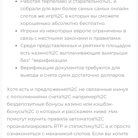
Работая терпеливо и старательно%2C и
собрали для вам более самых самых онлайн
слотов же игр%2C в которых вы сможете
хорошенько абсолютно бесплатно.
Игроки из некоторых европе ограничены в
связь с местными законами и правилами.
Среди представленных и рейтинге площадок
есть казино%2C выплачивающие выигрыши
без” “верификации.
Верификация документов требуются для
вывода и счета сумм достаточно долларов.
Хотя есть и предложения%2C не связанные минуя
с пополнениями счета%2C например%2C
бездепозитные бонусы казино или кэшбэк-
бонусы%2C о которых и расскажем ниже. Них
помогут изучить правила автоматов%2C
проанализировать RTP и статистику%2C а и просто
ознакомиться с механикой слотов. Если вы хотите