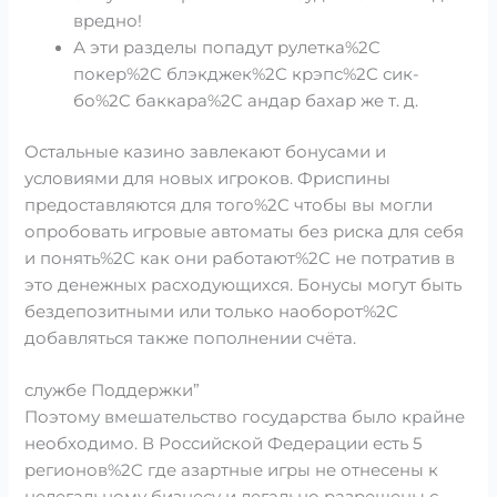
вредно!
А эти разделы попадут рулетка%2C
покер%2C блэкджек%2C крэпс%2C сик-
бо%2C баккара%2C андар бахар же т. д.
Остальные казино завлекают бонусами и
условиями для новых игроков. Фриспины
предоставляются для того%2C чтобы вы могли
опробовать игровые автоматы без риска для себя
и понять%2C как они работают%2C не потратив в
это денежных расходующихся. Бонусы могут быть
бездепозитными или только наоборот%2C
добавляться также пополнении счёта.
службе Поддержки”
Поэтому вмешательство государства было крайне
необходимо. В Российской Федерации есть 5
регионов%2C где азартные игры не отнесены к