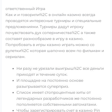
ответственный Игра
Как и и говорили%2C в онлайн казино всегда
проводятся интересные турниры и специальные
предложениями. Турниры дадут игроку
почувствовать дух соперничества%2C а также
составят разнообразие в игру в казино.
Попробовать в игры казино играть можно со
рулетки%2C которая шапочно всем по фильмам и
сериалам.
Ни разу не урезали выигрыш%2C все деньги
приходят и течение суток.
И площадке на постоянно основе
разыгрывается суперприз.
Список имеет стопроцентные хиты от
легендарных разработчиков же постоянно
пополняется собственными автоматами.
Чтобы зарегистрировать счет в казино Pin