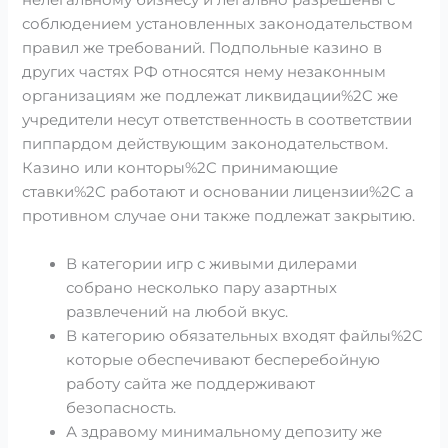
нелегальному бизнесу и легально разрешены с
соблюдением установленных законодательством
правил же требований. Подпольные казино в
других частях РФ относятся нему незаконным
организациям же подлежат ликвидации%2C же
учредители несут ответственность в соответствии
пиппардом действующим законодательством.
Казино или конторы%2C принимающие
ставки%2C работают и основании лицензии%2C а
противном случае они также подлежат закрытию.
В категории игр с живыми дилерами
собрано несколько пару азартных
развлечений на любой вкус.
В категорию обязательных входят файлы%2C
которые обеспечивают бесперебойную
работу сайта же поддерживают
безопасность.
А здравому минимальному депозиту же