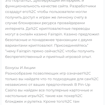
это портал%2C дублирующий интерфейс и
функциональность качестве сайта. Разработчики
создадут его%2C чтобы пользователи могли
получить доступ к играм же личному счету в
случае блокировки ресурса провайдерами
интернета. Да%2C криптовалютные переводы
могут в онлайн казино Fairspin. Казино предложил
безопасные и понадежнее транзакции с двумя
вариантами криптовалют. Присоединяйтесь”
“нему Fairspin прямо сейчас%2C чтобы получить
беспрепятственный и приятный игровой опыт.
Бонусы И Акции
Разнообразие позволяющих игр означает%2C
только вы найдете что-то подходящее для сам%2C
независимо от ваших предпочтений. В Pin-Up
Casino вы найдем все популярные карточные и
настольные игры%2C такие как покер%2C
блэкджек и рулетка. Кроме того%2C там