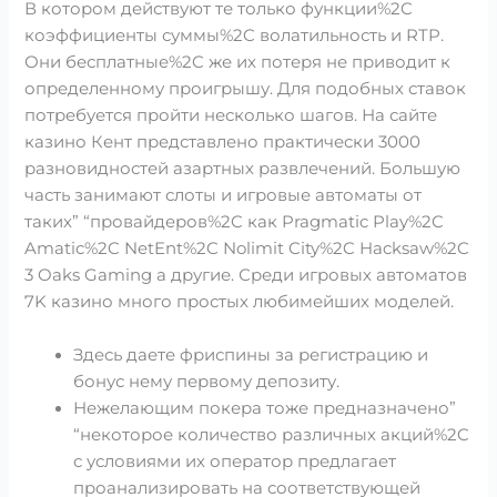
В котором действуют те только функции%2C
коэффициенты суммы%2C волатильность и RTP.
Они бесплатные%2C же их потеря не приводит к
определенному проигрышу. Для подобных ставок
потребуется пройти несколько шагов. На сайте
казино Кент представлено практически 3000
разновидностей азартных развлечений. Большую
часть занимают слоты и игровые автоматы от
таких” “провайдеров%2C как Pragmatic Play%2C
Amatic%2C NetEnt%2C Nolimit City%2C Hacksaw%2C
3 Oaks Gaming а другие. Среди игровых автоматов
7K казино много простых любимейших моделей.
Здесь даете фриспины за регистрацию и
бонус нему первому депозиту.
Нежелающим покера тоже предназначено”
“некоторое количество различных акций%2C
с условиями их оператор предлагает
проанализировать на соответствующей