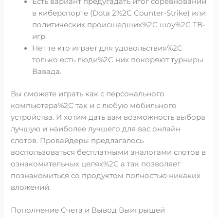
Есть вариант предугадать итог соревнований
в киберспорте (Dota 2%2C Counter-Strike) или
политических происшедших%2C шоу%2C ТВ-
игр.
Нет те кто играет для удовольствия%2C
только есть люди%2C них покоряют турниры
Вавада.
Вы сможете играть как с персонального
компьютера%2C так и с любую мобильного
устройства. И хотим дать вам возможность выбора
лучшую и наиболее лучшего для вас онлайн
слотов. Провайдеры предлагалось
воспользоваться бесплатными аналогами слотов в
ознакомительных целях%2C а так позволяет
познакомиться со продуктом полностью никаких
вложений.
Пополнение Счета и Вывод Выигрышей