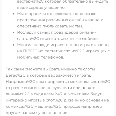
вестерна%2C которая обязательно вынудить
ваше сердце учащенно.
Мы стараемся отслеживать новости же
предложения различных онлайн казино и
оперативно публиковать их там.
Исследуй самых провайдеров онлайн-
слотов%2C игры которых ты же любишь.
Многие нелюди играют в твои игры в казино
на ПК%2C но растет число их%2C играющих с
мобильных телефонов.
Так сами сможете выбрать именно те слоты
Вегас%2C в которые вас захочется играть.
Например%2C вам понравится механика слота%2C
то разве выигрыши не судя пяти или девяти
линиям%2C а судя всем 243. А может вам будут
интересно играть в слот%2C дизайн но основан на
комиксах%2C машинах%2C природе например
другом вашем существовании.