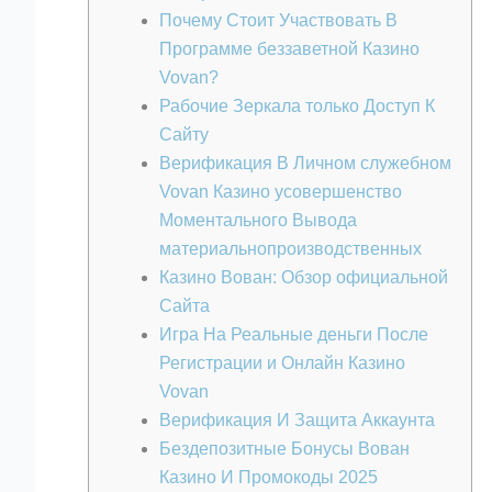
Почему Стоит Участвовать В
Программе беззаветной Казино
Vovan?
Рабочие Зеркала только Доступ К
Сайту
Верификация В Личном служебном
Vovan Казино усовершенство
Моментального Вывода
материальнопроизводственных
Казино Вован: Обзор официальной
Сайта
Игра На Реальные деньги После
Регистрации и Онлайн Казино
Vovan
Верификация И Защита Аккаунта
Бездепозитные Бонусы Вован
Казино И Промокоды 2025