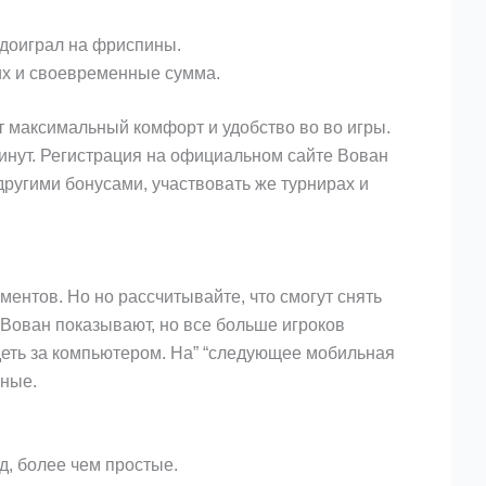
м доиграл на фриспины.
их и своевременные сумма.
 максимальный комфорт и удобство во во игры.
инут. Регистрация на официальном сайте Вован
другими бонусами, участвовать же турнирах и
ментов. Но но рассчитывайте, что смогут снять
Вован показывают, но все больше игроков
идеть за компьютером. На” “следующее мобильная
нные.
д, более чем простые.