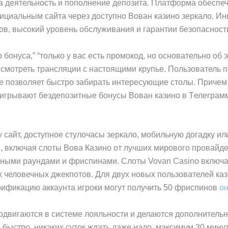
а деятельность и пополнение депозита. Платформа обеспе
ициальным сайта через доступно Вован казино зеркало. И
в, высокий уровень обслуживания и гарантии безопаснос
бонуса,” “только у вас есть промокод, но основательно об
смотреть трансляции с настоящими крупье. Пользователь п
не позволяет быстро забирать интересующие столы. Приче
ыигрывают бездепозитные бонусы Вован казино в Tелеграмм
 сайт, доступное стулочасы зеркало, мобильную догадку ил
, включая слоты Вова Казино от лучших мирового провайде
сными раундами и фриспинами. Слоты Vovan Casino включ
их человечных джекпотов. Для двух новых пользователей к
ерификацию аккаунта игроки могут получить 50 фриспинов
он
одвигаются в системе лояльности и делаются дополнитель
 быстро, никаких суток ждать даже надо, максимум 30 минут