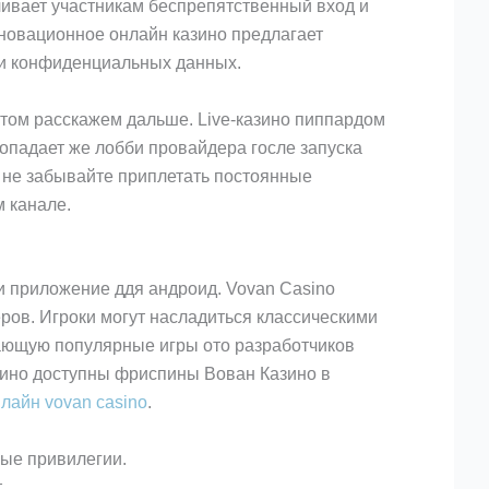
чивает участникам беспрепятственный вход и
нновационное онлайн казино предлагает
ти конфиденциальных данных.
 этом расскажем дальше. Live-казино пиппардом
опадает же лобби провайдера госле запуска
м не забывайте приплетать постоянные
 канале.
и приложение ддя андроид. Vovan Casino
ров. Игроки могут насладиться классическими
ающую популярные игры ото разработчиков
азино доступны фриспины Вован Казино в
лайн vovan casino
.
ные привилегии.
.