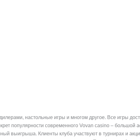
дилерами, настольные игры и многом другое. Все игры дос
екрет популярности современного Vovan casino – большой 
чный выигрыша. Клиенты клуба участвуют в турнирах и ак