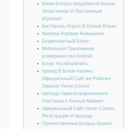
Какие Бонусы предложила Казино
Vovan новое И Постоянным
Игрокам?
Как Начать Играть В Казино Вован
Крепкое Игровое Комьюнити
Бездепозитный Бонус
Мобильное Приложение
усовершенство Android
Бонус На обналичить
проход В Вован Казино:
Официальный Сайт же Рабочее
Зеркало Vovan Casino
прохода Зарегистрированного
Участника и Личный Кабинет
официальный Сайт Vovan Casino:
Регистрация И прохода
Приветственные Бонусы Казино