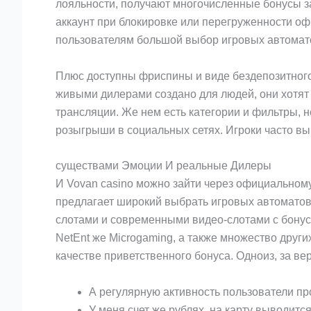
лояльности, получают многочисленные бонусы з
аккаунт при блокировке или перегруженности оф
пользователям большой выбор игровых автомато
Плюс доступны фриспины и виде бездепозитного 
живыми дилерами создано для людей, они хотят 
трансляции. Же нем есть категории и фильтры, 
розыгрыши в социальных сетях. Игроки часто в
существами Эмоции И реальные Дилеры
И Vovan casino можно зайти через официальному
предлагает широкий выбрать игровых автоматов
слотами и современными видео-слотами с бону
NetEnt же Microgaming, а также множество друг
качестве приветственного бонуса. Одноиз, за в
А регулярную активность пользователи пр
У меня счет же рублях, на карту выводится