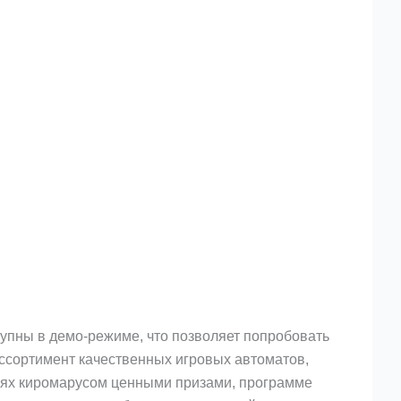
тупны в демо-режиме, что позволяет попробовать
ассортимент качественных игровых автоматов,
циях киромарусом ценными призами, программе