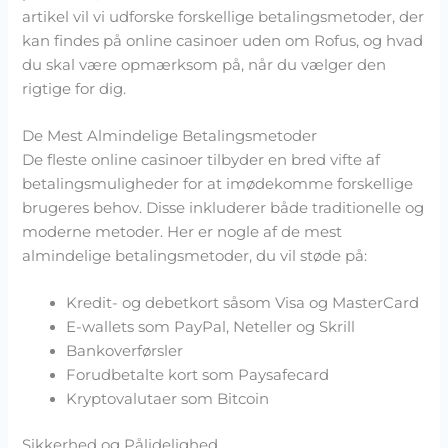
artikel vil vi udforske forskellige betalingsmetoder, der
kan findes på online casinoer uden om Rofus, og hvad
du skal være opmærksom på, når du vælger den
rigtige for dig.
De Mest Almindelige Betalingsmetoder
De fleste online casinoer tilbyder en bred vifte af
betalingsmuligheder for at imødekomme forskellige
brugeres behov. Disse inkluderer både traditionelle og
moderne metoder. Her er nogle af de mest
almindelige betalingsmetoder, du vil støde på:
Kredit- og debetkort såsom Visa og MasterCard
E-wallets som PayPal, Neteller og Skrill
Bankoverførsler
Forudbetalte kort som Paysafecard
Kryptovalutaer som Bitcoin
Sikkerhed og Pålidelighed