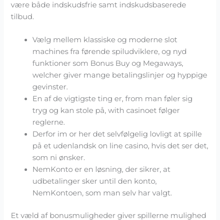
være både indskudsfrie samt indskudsbaserede
tilbud.
Vælg mellem klassiske og moderne slot
machines fra førende spiludviklere, og nyd
funktioner som Bonus Buy og Megaways,
welcher giver mange betalingslinjer og hyppige
gevinster.
En af de vigtigste ting er, from man føler sig
tryg og kan stole på, with casinoet følger
reglerne.
Derfor im or her det selvfølgelig lovligt at spille
på et udenlandsk on line casino, hvis det ser det,
som ni ønsker.
NemKonto er en løsning, der sikrer, at
udbetalinger sker until den konto,
NemKontoen, som man selv har valgt.
Et væld af bonusmuligheder giver spillerne mulighed