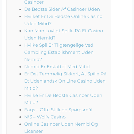
Casinoer
De Bedste Sider Af Casinoer Uden
Hvilket Er De Bedste Online Casino
Uden Mitid?
Kan Man Lovligt Spille På Et Casino
Uden Nemid?
Hvilke Spil Er Tilgængelige Ved
Gambling Establishment Uden
Nemid?
Nemid Er Erstattet Med Mitid
Er Det Temmelig Sikkert, At Spille På
Et Udenlandsk On Line Casino Uden
Mitid?
Hvilke Er De Bedste Casinoer Uden
Mitid?
Faqs – Ofte Stillede Spørgsmål
№3 – Wolfy Casino
Online Casinoer Uden Nemid Og
Licenser