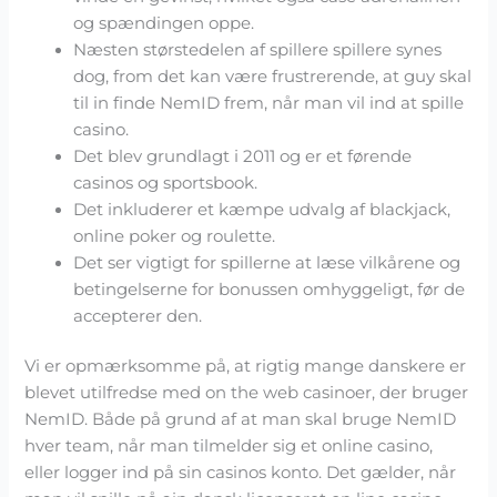
og spændingen oppe.
Næsten størstedelen af spillere spillere synes
dog, from det kan være frustrerende, at guy skal
til in finde NemID frem, når man vil ind at spille
casino.
Det blev grundlagt i 2011 og er et førende
casinos og sportsbook.
Det inkluderer et kæmpe udvalg af blackjack,
online poker og roulette.
Det ser vigtigt for spillerne at læse vilkårene og
betingelserne for bonussen omhyggeligt, før de
accepterer den.
Vi er opmærksomme på, at rigtig mange danskere er
blevet utilfredse med on the web casinoer, der bruger
NemID. Både på grund af at man skal bruge NemID
hver team, når man tilmelder sig et online casino,
eller logger ind på sin casinos konto. Det gælder, når