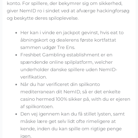
konto. For spillere, der bekymrer sig om sikkerhed,
giver NemID ro i sindet ved at afværge hackingforsøg
og beskytte deres spiloplevelse.
Her kan i vinde en jackpot gevinst, hvis eat to
åbningskort og dealerens første kortfattat
sammen udgør Tre Ens.
Freshbet Gambling establishment er en
spændende online spilplatform, welcher
underholder danske spillere uden NemID-
verifikation.
Når du har verificeret din spilkonto
mediterranean dit NemID, så er det enkelte
casino hermed 100% sikker på, with du er ejeren
af spilkontoen.
Den vej igennem kan du få stillet lysten, samt
måske lære get selv lidt ofte rimeligere at
kende, inden du kan spille om rigtige penge
igen.