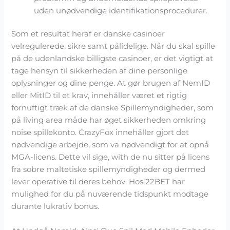
uden unødvendige identifikationsprocedurer.
Som et resultat heraf er danske casinoer
velregulerede, sikre samt pålidelige. Når du skal spille
på de udenlandske billigste casinoer, er det vigtigt at
tage hensyn til sikkerheden af dine personlige
oplysninger og dine penge. At gør brugen af NemID
eller MitID til et krav, innehåller været et rigtig
fornuftigt træk af de danske Spillemyndigheder, som
på living area måde har øget sikkerheden omkring
noise spillekonto. CrazyFox innehåller gjort det
nødvendige arbejde, som va nødvendigt for at opnå
MGA-licens. Dette vil sige, with de nu sitter på licens
fra sobre maltetiske spillemyndigheder og dermed
lever operative til deres behov. Hos 22BET har
mulighed for du på nuværende tidspunkt modtage
durante lukrativ bonus.