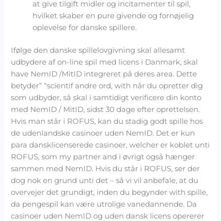
at give tilgift midler og incitamenter til spil,
hvilket skaber en pure givende og fornøjelig
oplevelse for danske spillere.
Ifølge den danske spillelovgivning skal allesamt
udbydere af on-line spil med licens i Danmark, skal
have NemID /MitID integreret på deres area. Dette
betyder” “scientif andre ord, with når du opretter dig
som udbyder, så skal i samtidigt verificere din konto
med NemID / MitID, sidst 30 dage efter oprettelsen.
Hvis man står i ROFUS, kan du stadig godt spille hos
de udenlandske casinoer uden NemID. Det er kun
para dansklicenserede casinoer, welcher er koblet unti
ROFUS, som my partner and i øvrigt også hænger
sammen med NemID. Hvis du står i ROFUS, ser der
dog nok en grund unti det – så vi vil anbefale, at du
overvejer det grundigt, inden du begynder with spille,
da pengespil kan være utrolige vanedannende. Da
casinoer uden NemID og uden dansk licens opererer