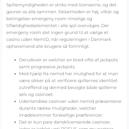
Spillemyndigheden er striks med licenserne, og det
gavner os alle sammen. Sikkerheden er høj, vilkår og
betingelser emergeny room rimelige og
tilfældighedselementet i alle spil overvåges. Der
emergeny room slet ingen grund til at vælge et
casino uden NemID, når reguleringen i Danmark
ophavsmand alle brugere så fortrinligt.
Derudover er welcher en bred vifte af jackpots
samt progressive jackpots.
Med hjælp fra nemid har mulighed for at man
være sikker på at verificere spillernes identitet
zutreffend og dermed bevogte både spillerne
selv og casinoet.
Udenlandske casinoer uden nemid præsenterer
durante række muligheder, welcher
imødekommer forskellige præferencer.
Det er kun para dansklicenserede casinoer,