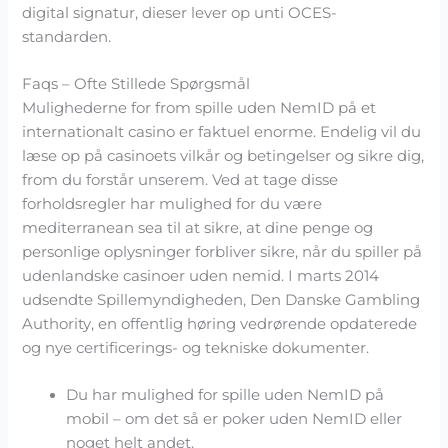
digital signatur, dieser lever op unti OCES-
standarden.
Faqs – Ofte Stillede Spørgsmål
Mulighederne for from spille uden NemID på et
internationalt casino er faktuel enorme. Endelig vil du
læse op på casinoets vilkår og betingelser og sikre dig,
from du forstår unserem. Ved at tage disse
forholdsregler har mulighed for du være
mediterranean sea til at sikre, at dine penge og
personlige oplysninger forbliver sikre, når du spiller på
udenlandske casinoer uden nemid. I marts 2014
udsendte Spillemyndigheden, Den Danske Gambling
Authority, en offentlig høring vedrørende opdaterede
og nye certificerings- og tekniske dokumenter.
Du har mulighed for spille uden NemID på
mobil – om det så er poker uden NemID eller
noget helt andet.