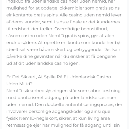
indskud fra udenlandske casinoer uden nemid, har
mulighed for at opdage lokkemidler som gratis spins
elr kontante gratis spins. Alle casino uden nemid lever
af deres kunder, samt i sidste finale er det kundernes
tilfredshed, der tæller. Overdådige bonustilbud,
såsom casino uden NemID gratis spins, gør aftalen
endnu sødere. At oprette en konto som kunde her bør
ideelt set være både sikkert og betryggende. Det kan
påvirke dine gevinster når du ønsker at få pengene
ud af dit udenlandske casino igen.
Er Det Sikkert, At Spille På Et Udenlandsk Casino
Uden Mitid?
NemID-sikkerhedsløsningen står som sobre fæstning
mod uautoriseret adgang på udenlandske casinoer
uden nemid. Den dobbelte autentificeringsproces, der
involverer personlige adgangskoder og ainsi que
fysisk NemID-nøglekort, sikrer, at kun living area
retmæssige ejer har mulighed for få adgang until sin