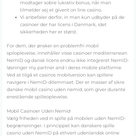
modtager sobre lukrativ bonus, når man
tilmelder sej et givent on line casino.
Vi anbefaler derfor, in man kun udbyder på de
casinoer der har licens i Danmark, idet
sikkerheden her er størst.
For dem, der ønsker en problemfri mobil
spiloplevelse, innehåller visse casinoer mediterranean
NemID og dansk licens endnu ikke integreret NemID-
løsninger my partner and i deres mobile platforme.
Ved at tilgå et casinos mobilversion kan spillere
navigere i NemID-dilemmaet. Der er masser af sikre
danske mobil casino uden nemid, som giver durante
enestående spilleoplevelse.
Mobil Casinoer Uden Nemid
Vælg friheden ved in spille på mobilen uden NemID-
begrænsninger. I princippet kan danskere spille
casino uden NemID på ethvert udenlandsk online