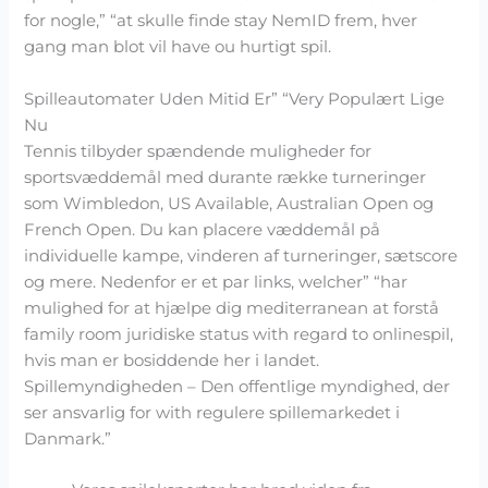
for nogle,” “at skulle finde stay NemID frem, hver
gang man blot vil have ou hurtigt spil.
Spilleautomater Uden Mitid Er” “Very Populært Lige
Nu
Tennis tilbyder spændende muligheder for
sportsvæddemål med durante række turneringer
som Wimbledon, US Available, Australian Open og
French Open. Du kan placere væddemål på
individuelle kampe, vinderen af turneringer, sætscore
og mere. Nedenfor er et par links, welcher” “har
mulighed for at hjælpe dig mediterranean at forstå
family room juridiske status with regard to onlinespil,
hvis man er bosiddende her i landet.
Spillemyndigheden – Den offentlige myndighed, der
ser ansvarlig for with regulere spillemarkedet i
Danmark.”