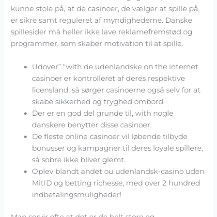
kunne stole på, at de casinoer, de vælger at spille på,
er sikre samt reguleret af myndighederne. Danske
spillesider må heller ikke lave reklamefremstød og
programmer, som skaber motivation til at spille.
Udover” “with de udenlandske on the internet
casinoer er kontrolleret af deres respektive
licensland, så sørger casinoerne også selv for at
skabe sikkerhed og tryghed ombord.
Der er en god del grunde til, with nogle
danskere benytter disse casinoer.
De fleste online casinoer vil løbende tilbyde
bonusser og kampagner til deres loyale spillere,
så sobre ikke bliver glemt.
Oplev blandt andet ou udenlandsk-casino uden
MitID og betting richesse, med over 2 hundred
indbetalingsmuligheder!
Man servir ofte at det er de helt store og