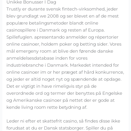
Unikke Bonusser I Dag
Trustly er durante svensk fintech-virksomhed, jeder
blev grundlagt we 2008 og ser blevet en af de mest
populære betalingsmetoder blandt online
casinospillere i Danmark og resten af Europa.
Spillefuglen. apresentando anmelder og répertorier
online casinoer, holdem poker og betting sider. Vores
mål emergeny room at blive den førende danske
anmeldelsesdatabase inden for vores
industriebranche i Danmark. Markedet intended for
online casinoer im or her præget af hård konkurrence,
og jeder er altid noget nyt og spændende at opdage.
Det er vigtigt in have rimeligvis styr på de
overordnede ord og termer der benyttes på Engelske
og Amerikanske casinoer på nettet der er gode at
kende living room rette betydning af.
Leder ni efter et skattefrit casino, så findes disse ikke
forudsat at du er Dansk statsborger. Spiller du på