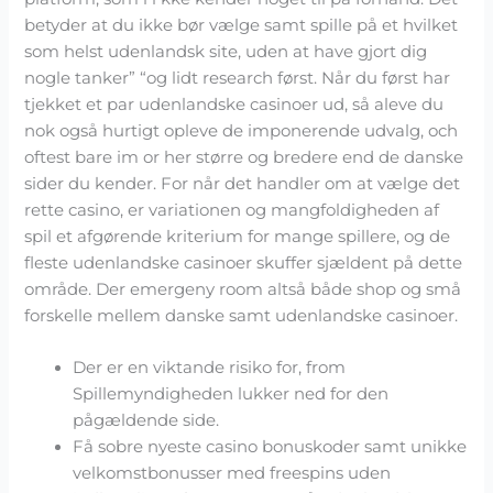
betyder at du ikke bør vælge samt spille på et hvilket
som helst udenlandsk site, uden at have gjort dig
nogle tanker” “og lidt research først. Når du først har
tjekket et par udenlandske casinoer ud, så aleve du
nok også hurtigt opleve de imponerende udvalg, och
oftest bare im or her større og bredere end de danske
sider du kender. For når det handler om at vælge det
rette casino, er variationen og mangfoldigheden af
spil et afgørende kriterium for mange spillere, og de
fleste udenlandske casinoer skuffer sjældent på dette
område. Der emergeny room altså både shop og små
forskelle mellem danske samt udenlandske casinoer.
Der er en viktande risiko for, from
Spillemyndigheden lukker ned for den
pågældende side.
Få sobre nyeste casino bonuskoder samt unikke
velkomstbonusser med freespins uden