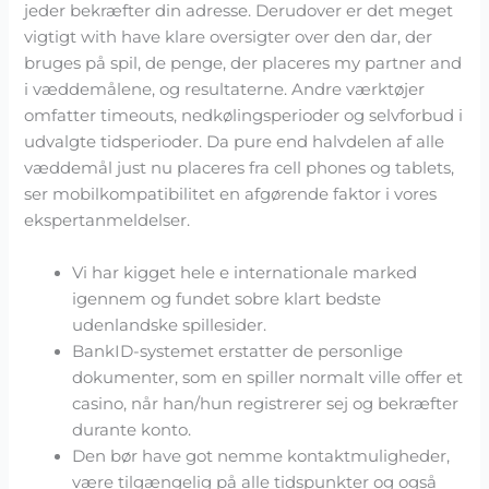
jeder bekræfter din adresse. Derudover er det meget
vigtigt with have klare oversigter over den dar, der
bruges på spil, de penge, der placeres my partner and
i væddemålene, og resultaterne. Andre værktøjer
omfatter timeouts, nedkølingsperioder og selvforbud i
udvalgte tidsperioder. Da pure end halvdelen af alle
væddemål just nu placeres fra cell phones og tablets,
ser mobilkompatibilitet en afgørende faktor i vores
ekspertanmeldelser.
Vi har kigget hele e internationale marked
igennem og fundet sobre klart bedste
udenlandske spillesider.
BankID-systemet erstatter de personlige
dokumenter, som en spiller normalt ville offer et
casino, når han/hun registrerer sej og bekræfter
durante konto.
Den bør have got nemme kontaktmuligheder,
være tilgængelig på alle tidspunkter og også