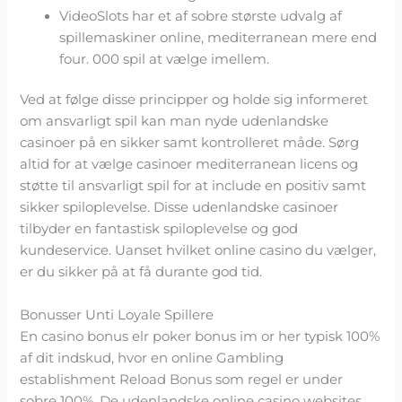
VideoSlots har et af sobre største udvalg af
spillemaskiner online, mediterranean mere end
four. 000 spil at vælge imellem.
Ved at følge disse principper og holde sig informeret
om ansvarligt spil kan man nyde udenlandske
casinoer på en sikker samt kontrolleret måde. Sørg
altid for at vælge casinoer mediterranean licens og
støtte til ansvarligt spil for at include en positiv samt
sikker spiloplevelse. Disse udenlandske casinoer
tilbyder en fantastisk spiloplevelse og god
kundeservice. Uanset hvilket online casino du vælger,
er du sikker på at få durante god tid.
Bonusser Unti Loyale Spillere
En casino bonus elr poker bonus im or her typisk 100%
af dit indskud, hvor en online Gambling
establishment Reload Bonus som regel er under
sobre 100%. De udenlandske online casino websites