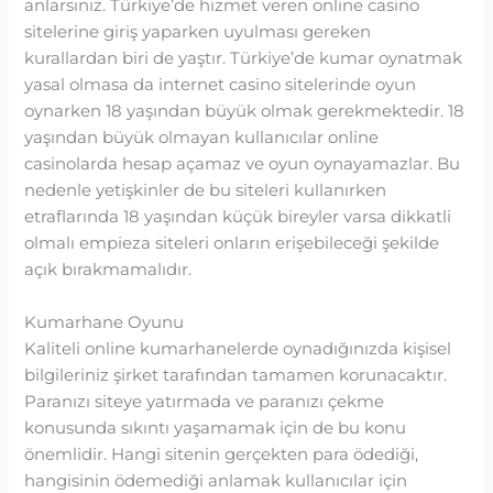
anlarsınız. Türkiye’de hizmet veren online casino
sitelerine giriş yaparken uyulması gereken
kurallardan biri de yaştır. Türkiye’de kumar oynatmak
yasal olmasa da internet casino sitelerinde oyun
oynarken 18 yaşından büyük olmak gerekmektedir. 18
yaşından büyük olmayan kullanıcılar online
casinolarda hesap açamaz ve oyun oynayamazlar. Bu
nedenle yetişkinler de bu siteleri kullanırken
etraflarında 18 yaşından küçük bireyler varsa dikkatli
olmalı empieza siteleri onların erişebileceği şekilde
açık bırakmamalıdır.
Kumarhane Oyunu
Kaliteli online kumarhanelerde oynadığınızda kişisel
bilgileriniz şirket tarafından tamamen korunacaktır.
Paranızı siteye yatırmada ve paranızı çekme
konusunda sıkıntı yaşamamak için de bu konu
önemlidir. Hangi sitenin gerçekten para ödediği,
hangisinin ödemediği anlamak kullanıcılar için