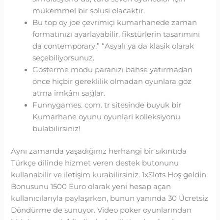
mükemmel bir solusi olacaktır.
Bu top oy joe çevrimiçi kumarhanede zaman
formatınızı ayarlayabilir, fikstürlerin tasarımını
da contemporary,” “Asyalı ya da klasik olarak
seçebiliyorsunuz.
Gösterme modu paranızı bahse yatırmadan
önce hiçbir gereklilik olmadan oyunlara göz
atma imkânı sağlar.
Funnygames. com. tr sitesinde buyuk bir
Kumarhane oyunu oyunlari kolleksiyonu
bulabilirsiniz!
Aynı zamanda yaşadığınız herhangi bir sıkıntıda
Türkçe dilinde hizmet veren destek butonunu
kullanabilir ve iletişim kurabilirsiniz. 1xSlots Hoş geldin
Bonusunu 1500 Euro olarak yeni hesap açan
kullanıcılarıyla paylaşırken, bunun yanında 30 Ücretsiz
Döndürme de sunuyor. Video poker oyunlarından