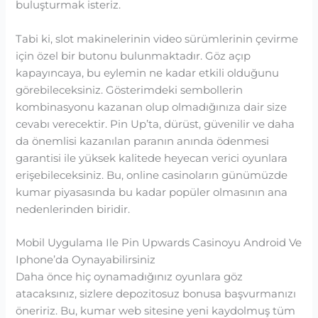
buluşturmak isteriz.
Tabi ki, slot makinelerinin video sürümlerinin çevirme
için özel bir butonu bulunmaktadır. Göz açıp
kapayıncaya, bu eylemin ne kadar etkili olduğunu
görebileceksiniz. Gösterimdeki sembollerin
kombinasyonu kazanan olup olmadığınıza dair size
cevabı verecektir. Pin Up’ta, dürüst, güvenilir ve daha
da önemlisi kazanılan paranın anında ödenmesi
garantisi ile yüksek kalitede heyecan verici oyunlara
erişebileceksiniz. Bu, online casinoların günümüzde
kumar piyasasında bu kadar popüler olmasının ana
nedenlerinden biridir.
Mobil Uygulama Ile Pin Upwards Casinoyu Android Ve
Iphone’da Oynayabilirsiniz
Daha önce hiç oynamadığınız oyunlara göz
atacaksınız, sizlere depozitosuz bonusa başvurmanızı
öneririz. Bu, kumar web sitesine yeni kaydolmuş tüm