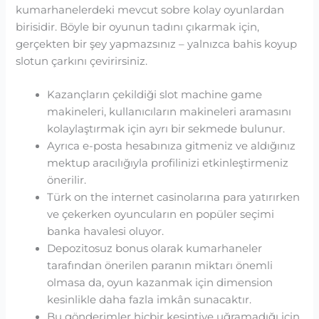
kumarhanelerdeki mevcut sobre kolay oyunlardan
birisidir. Böyle bir oyunun tadını çıkarmak için,
gerçekten bir şey yapmazsınız – yalnızca bahis koyup
slotun çarkını çevirirsiniz.
Kazançların çekildiği slot machine game
makineleri, kullanıcıların makineleri aramasını
kolaylaştırmak için ayrı bir sekmede bulunur.
Ayrıca e-posta hesabınıza gitmeniz ve aldığınız
mektup aracılığıyla profilinizi etkinleştirmeniz
önerilir.
Türk on the internet casinolarına para yatırırken
ve çekerken oyuncuların en popüler seçimi
banka havalesi oluyor.
Depozitosuz bonus olarak kumarhaneler
tarafından önerilen paranın miktarı önemli
olmasa da, oyun kazanmak için dimension
kesinlikle daha fazla imkân sunacaktır.
Bu gönderimler hiçbir kesintiye uğramadığı için