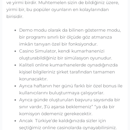
ve yirmi birdir. Muhtemelen sizin de bildiğiniz üzere,
yirmi bir, bu popüler oyunların en kolaylarından
birisidir.
Demo modu olarak da bilinen gösterme modu,
bir programı sınırlı bir ölçüde göz atmanıza
imkân tanıyan özel bir fonksiyondur.
Casino Simulator, kendi kumarhanenizi
oluşturabildiğiniz bir simülasyon oyunudur.
Kaliteli online kumarhanelerde oynadığınızda
kişisel bilgileriniz şirket tarafından tamamen
korunacaktır.
Ayrıca haftanın her günü farklı bir özel bonus ile
kullanıcılarını buluşturmaya çalışıyorlar.
Ayrıca günde oluşturulan başvuru sayısında bir
sınır vardır, 3’ü aşarsa beklemeniz” “ya da bir
komisyon ödemeniz gerekecektir.
Ancak Türkiye’de kaldığınızda sizler için
seçtiğimiz online casinolarda oynayabilirsiniz.