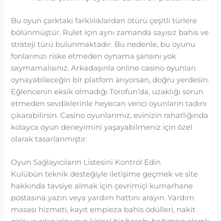
Bu oyun çarktaki farklılıklardan ötürü çeşitli türlere
bölünmüştür. Rulet için aynı zamanda sayısız bahis ve
strateji türü bulunmaktadır. Bu nedenle, bu oyunu
fonlarınızı riske etmeden oynama şansını yok
saymamalısınız. Arkadaşınla online casino oyunları
oynayabileceğin bir platfom arıyorsan, doğru yerdesin.
Eğlencenin eksik olmadığı Torofun’da, uzaklığı sorun
etmeden sevdiklerinle heyecan verici oyunların tadını
çıkarabilirsin. Casino oyunlarımız, evinizin rahatlığında
kolayca oyun deneyimini yaşayabilmeniz için özel
olarak tasarlanmıştır.
Oyun Sağlayıcıların Listesini Kontrol Edin
Kulübün teknik desteğiyle iletişime geçmek ve site
hakkında tavsiye almak için çevrimiçi kumarhane
postasına yazın veya yardım hattını arayın. Yardım
masası hizmeti, kayıt empieza bahis ödülleri, nakit