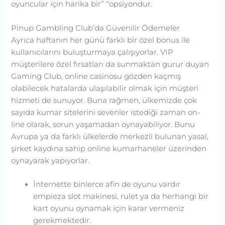
oyuncular için harika bir” “opsiyondur.
Pinup Gambling Club’da Güvenilir Ödemeler
Ayrıca haftanın her günü farklı bir özel bonus ile
kullanıcılarını buluşturmaya çalışıyorlar. VIP
müşterilere özel fırsatları da sunmaktan gurur duyan
Gaming Club, online casinosu gözden kaçmış
olabilecek hatalarda ulaşılabilir olmak için müşteri
hizmeti de sunuyor. Buna rağmen, ülkemizde çok
sayıda kumar sitelerini sevenler istediği zaman on-
line olarak, sorun yaşamadan oynayabiliyor. Bunu
Avrupa ya da farklı ülkelerde merkezli bulunan yasal,
şirket kaydına sahip online kumarhaneler üzerinden
oynayarak yapıyorlar.
İnternette binlerce afin de oyunu vardır
empieza slot makinesi, rulet ya da herhangi bir
kart oyunu oynamak için karar vermeniz
gerekmektedir.