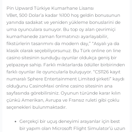
Pin Upward Türkiye Kumarhane Lisansı
VBet, 500 Dolar’a kadar %100 hoş geldin bonusunun
yanında sadakat ve yeniden yükleme bonuslarini de
uma oyunculara sunuyor. Bu top oy alan çevrimiçi
kumarhanede zaman formatınızı ayarlayabilir,
fikstürlerin tasarımını da modern day,” “Asyalı ya da
klasik olarak seçebiliyorsunuz. Bu Türk online on line
casino sitesinin sunduğu oyunlar oldukça geniş bir
yelpazeye sahip. Farklı miktarlarda ödüller birbirinden
farklı oyunlar ile oyuncularla buluşuyor. “C51126 kayıt
numaralı Sphere Entertainment Limited şirketi” kaydı
olduğunu CasinoMaxi online casino sitesinin ana
sayfasında görebilirsiniz. Oyunun türünde karar kılın
çünkü Amerikan, Avrupa ve Fransız ruleti gibi çoklu
seçenekleri bulunmaktadır.
Gerçekçi bir uçuş deneyimi arayanlar için best
bir yapım olan Microsoft Flight Simulator’ü uzun