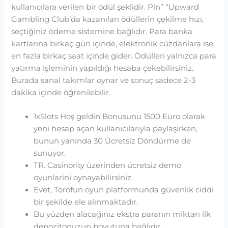
kullanıcılara verilen bir ödül şeklidir. Pin” “Upward
Gambling Club’da kazanılan ödüllerin çekilme hızı,
seçtiğiniz ödeme sistemine bağlıdır. Para banka
kartlarına birkaç gün içinde, elektronik cüzdanlara ise
en fazla birkaç saat içinde gider. Ödülleri yalnızca para
yatırma işleminin yapıldığı hesaba çekebilirsiniz.
Burada sanal takımlar oynar ve sonuç sadece 2-3
dakika içinde öğrenilebilir.
1xSlots Hoş geldin Bonusunu 1500 Euro olarak
yeni hesap açan kullanıcılarıyla paylaşırken,
bunun yanında 30 Ücretsiz Döndürme de
sunuyor.
TR. Casinority üzerinden ücretsiz demo
oyunlarini oynayabilirsiniz.
Evet, Torofun oyun platformunda güvenlik ciddi
bir şekilde ele alınmaktadır.
Bu yüzden alacağınız ekstra paranın miktarı ilk
depozitonuzun boyutuna bağlıdır.