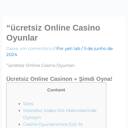
Ir
para
o
conteúdo
“ücretsiz Online Casino
Oyunlar
Deixe um comentário
/ Por
yeti lab
/
5 de junho de
2024
“ücretsiz Online Casino Oyunları
Ücretsiz Online Casinon » Şimdi Oyna!
Content
Slots
Masrafsız Video Slot Makinelerinde
Oynayın
Casino Oyunlarımıza Göz At