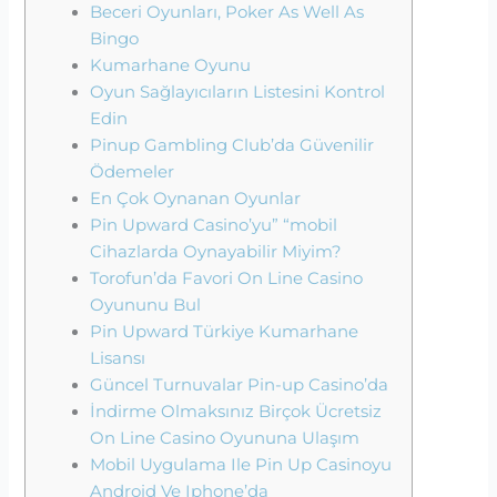
Beceri Oyunları, Poker As Well As
Bingo
Kumarhane Oyunu
Oyun Sağlayıcıların Listesini Kontrol
Edin
Pinup Gambling Club’da Güvenilir
Ödemeler
En Çok Oynanan Oyunlar
Pin Upward Casino’yu” “mobil
Cihazlarda Oynayabilir Miyim?
Torofun’da Favori On Line Casino
Oyununu Bul
Pin Upward Türkiye Kumarhane
Lisansı
Güncel Turnuvalar Pin-up Casino’da
İndirme Olmaksınız Birçok Ücretsiz
On Line Casino Oyununa Ulaşım
Mobil Uygulama Ile Pin Up Casinoyu
Android Ve Iphone’da