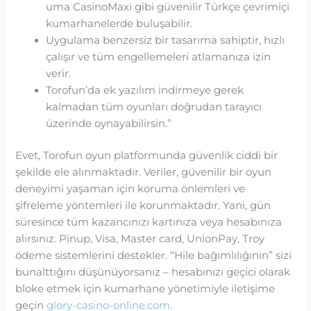
uma CasinoMaxi gibi güvenilir Türkçe çevrimiçi
kumarhanelerde buluşabilir.
Uygulama benzersiz bir tasarıma sahiptir, hızlı
çalışır ve tüm engellemeleri atlamanıza izin
verir.
Torofun’da ek yazılım indirmeye gerek
kalmadan tüm oyunları doğrudan tarayıcı
üzerinde oynayabilirsin.”
Evet, Torofun oyun platformunda güvenlik ciddi bir
şekilde ele alınmaktadır. Veriler, güvenilir bir oyun
deneyimi yaşaman için koruma önlemleri ve
şifreleme yöntemleri ile korunmaktadır. Yani, gün
süresince tüm kazancınızı kartınıza veya hesabınıza
alırsınız. Pinup, Visa, Master card, UnionPay, Troy
ödeme sistemlerini destekler. “Hile bağımlılığının” sizi
bunalttığını düşünüyorsanız – hesabınızı geçici olarak
bloke etmek için kumarhane yönetimiyle iletişime
geçin
glory-casino-online.com
.