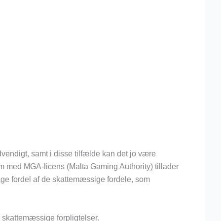
dvendigt, samt i disse tilfælde kan det jo være
em med MGA-licens (Malta Gaming Authority) tillader
drage fordel af de skattemæssige fordele, som
 skattemæssige forpligtelser.