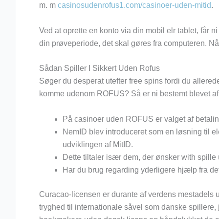
m. m
casinosudenrofus1.com/casinoer-uden-mitid
.
Ved at oprette en konto via din mobil elr tablet, få
din prøveperiode, det skal gøres fra computeren. Når 
Sådan Spiller I Sikkert Uden Rofus
Søger du desperat utefter free spins fordi du allere
komme udenom ROFUS? Så er ni bestemt blevet afhæ
På casinoer uden ROFUS er valget af betalin
NemID blev introduceret som en løsning til ele
udviklingen af MitID.
Dette tiltaler især dem, der ønsker with spil
Har du brug regarding yderligere hjælp fra de
Curacao-licensen er durante af verdens mestadels u
tryghed til internationale såvel som danske spillere