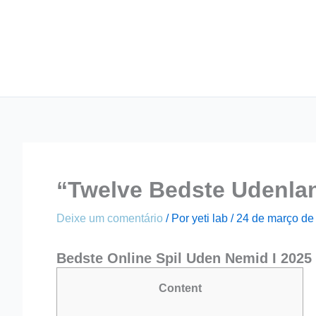
Ir
para
o
conteúdo
“Twelve Bedste Udenlan
Deixe um comentário
/ Por
yeti lab
/
24 de março de
Bedste Online Spil Uden Nemid I 2025
Content