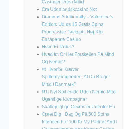
Casinoer Uden Mitid
Om Udenlandskcasino Net
Diamond Additionally – Valentine’s
Edition: Udløs 15 Gratis Spins
Progressive Jackpots Høj Rtp
Escaparate Casino
Hvad Er Rofus?
Hvad Im Or Her Forskellen På Mitid
Og Nemid?
🆙 Hvorfor Kræver
Spillemyndigheden, At Du Bruger
Mitid I Danmark?
N1: Nyt Spilleside Uden Nemid Med
Ugentlige Kampagner
Skattepligtige Gevinster Udenfor Eu
Opret Dig I Dag Og Få 500 Spins
Intended For 100 Kr My Partner And I