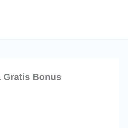
 Gratis Bonus