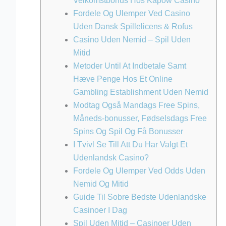
Velkomstbonus Hos Kapow Casino
Fordele Og Ulemper Ved Casino
Uden Dansk Spillelicens & Rofus
Casino Uden Nemid – Spil Uden
Mitid
Metoder Until At Indbetale Samt
Hæve Penge Hos Et Online
Gambling Establishment Uden Nemid
Modtag Også Mandags Free Spins,
Måneds-bonusser, Fødselsdags Free
Spins Og Spil Og Få Bonusser
I Tvivl Se Till Att Du Har Valgt Et
Udenlandsk Casino?
Fordele Og Ulemper Ved Odds Uden
Nemid Og Mitid
Guide Til Sobre Bedste Udenlandske
Casinoer I Dag
Spil Uden Mitid – Casinoer Uden