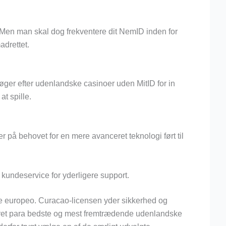
e. Men man skal dog frekventere dit NemID inden for
adrettet.
søger efter udenlandske casinoer uden MitID for in
t spille.
r på behovet for en mere avanceret teknologi ført til
kundeservice for yderligere support.
te europeo. Curacao-licensen yder sikkerhed og
lyseret para bedste og mest fremtrædende udenlandske