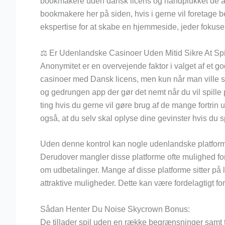
bookmakere uden dansk licens og håndplukket de abs
bookmakere her på siden, hvis i gerne vil foretage b
ekspertise for at skabe en hjemmeside, jeder fokuse
⚖️ Er Udenlandske Casinoer Uden Mitid Sikre At Sp
Anonymitet er en overvejende faktor i valget af et g
casinoer med Dansk licens, men kun når man ville spi
og gedrungen app der gør det nemt når du vil spille 
ting hvis du gerne vil gøre brug af de mange fortrin
også, at du selv skal oplyse dine gevinster hvis du s
Uden denne kontrol kan nogle udenlandske platforme
Derudover mangler disse platforme ofte mulighed for 
om udbetalinger. Mange af disse platforme sitter på
attraktive muligheder. Dette kan være fordelagtigt f
Sådan Henter Du Noise Skycrown Bonus:
De tillader spil uden en række begrænsninger samt ti