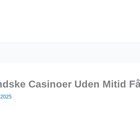
dske Casinoer Uden Mitid Få
 2025