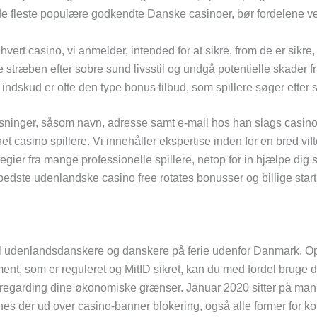
de fleste populære godkendte Danske casinoer, bør fordelene ved
ert casino, vi anmelder, intended for at sikre, from de er sikre
 stræben efter sobre sund livsstil og undgå potentielle skader fr
dskud er ofte den type bonus tilbud, som spillere søger efter 
ysninger, såsom navn, adresse samt e-mail hos han slags casinoe
net casino spillere. Vi innehåller ekspertise inden for en bred vif
ategier fra mange professionelle spillere, netop for in hjælpe dig s
 de bedste udenlandske casino free rotates bonusser og billige s
il udenlandsdanskere og danskere på ferie udenfor Danmark. O
ment, som er reguleret og MitID sikret, kan du med fordel bruge
egarding dine økonomiske grænser. Januar 2020 sitter på man d
s der ud over casino-banner blokering, også alle former for kon