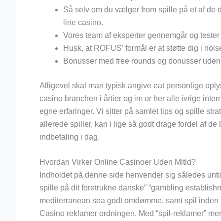
Så selv om du vælger from spille på et af de 
line casino.
Vores team af eksperter gennemgår og tester hv
Husk, at ROFUS’ formål er at støtte dig i noise
Bonusser med free rounds og bonusser uden in
Alligevel skal man typisk angive eat personlige opl
casino branchen i årtier og im or her alle ivrige inter
egne erfaringer. Vi sitter på samlet tips og spille str
allerede spiller, kan i lige så godt drage fordel af
indbetaling i dag.
Hvordan Virker Online Casinoer Uden Mitid?
Indholdet på denne side henvender sig således unt
spille på dit foretrukne danske” “gambling establish
mediterranean sea godt omdømme, samt spil inden r
Casino reklamer ordningen. Med “spil-reklamer” mene