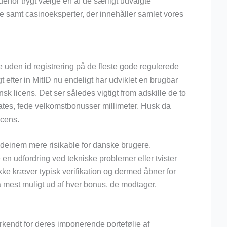
rfor trygt vælge en af de særligt udvalgte
re samt casinoeksperter, der innehåller samlet vores
e uden id registrering på de fleste gode regulerede
 efter in MitID nu endeligt har udviklet en brugbar
k licens. Det ser således vigtigt from adskille de to
tates, fede velkomstbonusser millimeter. Husk da
icens.
deinem mere risikable for danske brugere.
en udfordring ved tekniske problemer eller tvister
ke kræver typisk verifikation og dermed åbner for
få mest muligt ud af hver bonus, de modtager.
rkendt for deres imponerende portefølje af