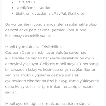
Havale/EFT
Kredi/Banka Kartları
Elektronik cüzdanlar: PayPal, Skrill gibi.
Bu yöntemlerin çoğu anında işlem sağlamakta olup,
depozitler ve para çekme işlemleri konusunda
kullanıcıya esneklik sunar.
Mobil Uyumluluk ve Erişilebilirlik
Casibom Casino, mobil uyumluluğu sayesinde
kullanıcılarına her an her yerde ulaşılabilir bir oyun
deneyimi yaşatıyor. Gelişmiş mobil arayüzü, herhangi
bir cihazdan kolay ve kesintisiz erişim sağlar. Bunun
yanında, mobil uygulama desteği sunarak
oyuncuların cihazlarına özel bir uygulama yükleyerek
daha kolay ve hızlı erişim imkanına sahip olmasını
sağlar.
Mobil uyumluluğu artırmak adına, sistem sürekli