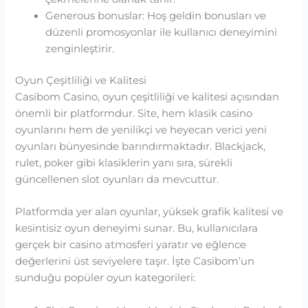
Generous bonuslar: Hoş geldin bonusları ve
düzenli promosyonlar ile kullanıcı deneyimini
zenginleştirir.
Oyun Çeşitliliği ve Kalitesi
Casibom Casino, oyun çeşitliliği ve kalitesi açısından
önemli bir platformdur. Site, hem klasik casino
oyunlarını hem de yenilikçi ve heyecan verici yeni
oyunları bünyesinde barındırmaktadır. Blackjack,
rulet, poker gibi klasiklerin yanı sıra, sürekli
güncellenen slot oyunları da mevcuttur.
Platformda yer alan oyunlar, yüksek grafik kalitesi ve
kesintisiz oyun deneyimi sunar. Bu, kullanıcılara
gerçek bir casino atmosferi yaratır ve eğlence
değerlerini üst seviyelere taşır. İşte Casibom’un
sunduğu popüler oyun kategorileri: