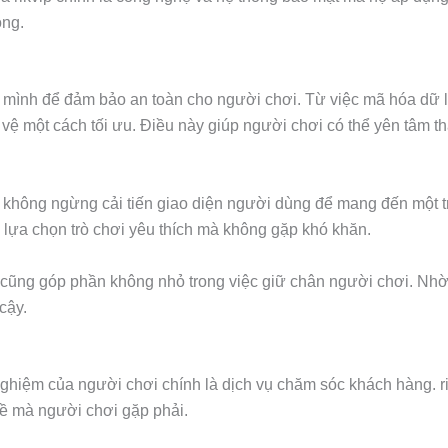
ọng.
a mình để đảm bảo an toàn cho người chơi. Từ việc mã hóa dữ 
vệ một cách tối ưu. Điều này giúp người chơi có thể yên tâm tha
n không ngừng cải tiến giao diện người dùng để mang đến một 
 lựa chọn trò chơi yêu thích mà không gặp khó khăn.
h cũng góp phần không nhỏ trong việc giữ chân người chơi. Nh
cậy.
 nghiệm của người chơi chính là dịch vụ chăm sóc khách hàng. ri
đề mà người chơi gặp phải.