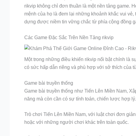
rikvip không chỉ đơn thuần là một nền tảng game. Họ
mệnh của họ là đem lại những khoảnh khắc vui vẻ, th
dựng được niềm tin vững chắc từ phía cộng đồng g
Các Game Đặc Sắc Trên Nền Tảng rikvip
Một trong những điều khiến rikvip nổi bật chính là s
có sức hấp dẫn riêng và phù hợp với sở thích của t
Game bài truyền thống
Game bài truyền thống như Tiến Lên Miền Nam, Xập X
năng mà còn cần có sự tính toán, chiến lược hợp lý
Trò chơi Tiến Lên Miền Nam, với luật chơi đơn giản
hoặc với những người chơi khác trên toàn quốc.