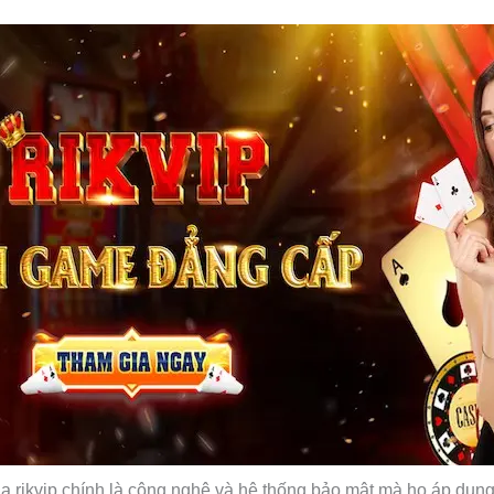
a rikvip chính là công nghệ và hệ thống bảo mật mà họ áp dụng