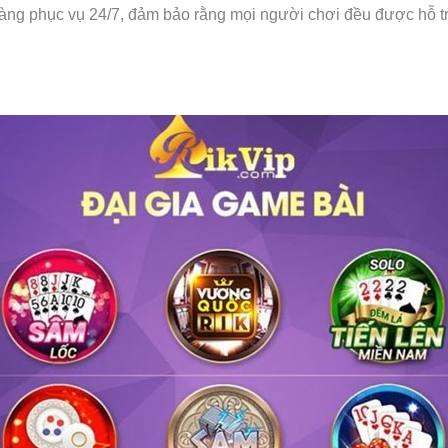
ng phục vụ 24/7, đảm bảo rằng mọi người chơi đều được hỗ trợ