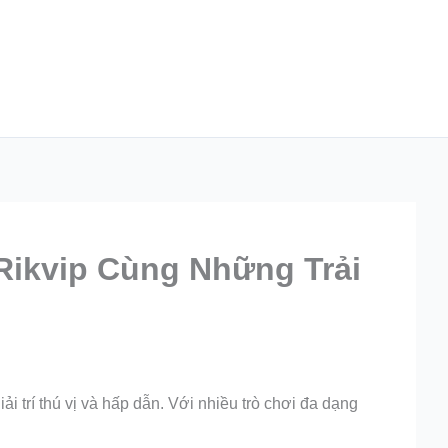
Rikvip Cùng Những Trải
i trí thú vị và hấp dẫn. Với nhiều trò chơi đa dạng