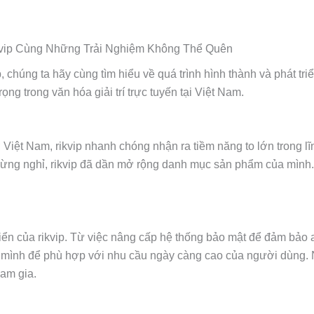
, chúng ta hãy cùng tìm hiểu về quá trình hình thành và phát triể
g trong văn hóa giải trí trực tuyến tại Việt Nam.
ở Việt Nam, rikvip nhanh chóng nhận ra tiềm năng to lớn trong l
ng nghỉ, rikvip đã dần mở rộng danh mục sản phẩm của mình. Qu
triển của rikvip. Từ việc nâng cấp hệ thống bảo mật để đảm bảo
ới mình để phù hợp với nhu cầu ngày càng cao của người dùng. N
am gia.