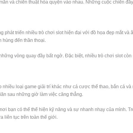
ắn và chiến thuật hòa quyện vào nhau. Những cuộc chiến đầy 
ng phát triển nhiều trò chơi slot hiện đại với đồ họa đẹp mắt v
h hùng đến thần thoại.
những vòng quay đầy bất ngờ. Đặc biệt, nhiều trò chơi slot còn
ấp nhiều loại game giải trí khác như cá cược thể thao, bắn cá v
giãn sau những giờ làm việc căng thẳng.
nơi bạn có thể thể hiện kỹ năng và sự nhanh nhạy của mình. Tro
 liên tục trên toàn thế giới.