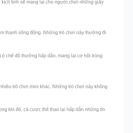
kịch tính sẽ mang lại cho người chơi những giây
à âm thanh sống động. Những trò chơi này thường đi
 có chế độ thưởng hấp dẫn, mang lại cơ hội trúng
à nhiều trò chơi mini khác. Những trò chơi này không
ng khi đó, cá cược thể thao lại hấp dẫn những tín