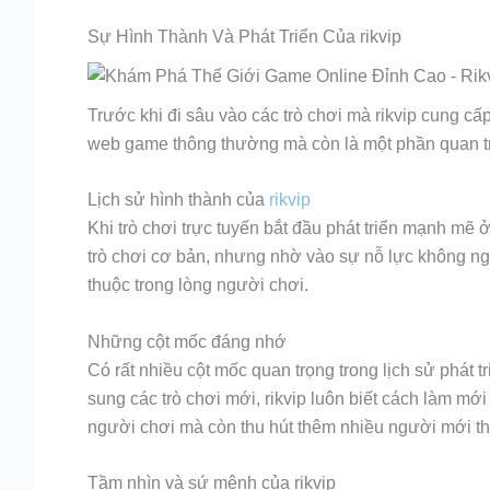
Sự Hình Thành Và Phát Triển Của rikvip
Trước khi đi sâu vào các trò chơi mà rikvip cung cấp
web game thông thường mà còn là một phần quan trọn
Lịch sử hình thành của
rikvip
Khi trò chơi trực tuyến bắt đầu phát triển mạnh mẽ 
trò chơi cơ bản, nhưng nhờ vào sự nỗ lực không ngừ
thuộc trong lòng người chơi.
Những cột mốc đáng nhớ
Có rất nhiều cột mốc quan trọng trong lịch sử phát 
sung các trò chơi mới, rikvip luôn biết cách làm m
người chơi mà còn thu hút thêm nhiều người mới th
Tầm nhìn và sứ mệnh của rikvip