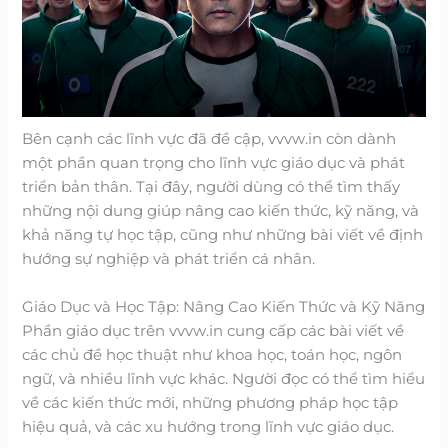
Bên cạnh các lĩnh vực đã đề cập, vvvw.in còn dành
một phần quan trọng cho lĩnh vực giáo dục và phát
triển bản thân. Tại đây, người dùng có thể tìm thấy
những nội dung giúp nâng cao kiến thức, kỹ năng, và
khả năng tự học tập, cũng như những bài viết về định
hướng sự nghiệp và phát triển cá nhân.
Giáo Dục và Học Tập: Nâng Cao Kiến Thức và Kỹ Năng
Phần giáo dục trên vvvw.in cung cấp các bài viết về
các chủ đề học thuật như khoa học, toán học, ngôn
ngữ, và nhiều lĩnh vực khác. Người đọc có thể tìm hiểu
về các kiến thức mới, những phương pháp học tập
hiệu quả, và các xu hướng trong lĩnh vực giáo dục.