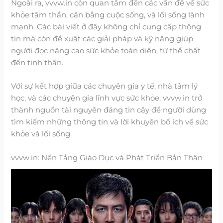
Ngoài ra, vvvw.in còn quan tâm đến các vấn đề về sức
khỏe tâm thần, cân bằng cuộc sống, và lối sống lành
mạnh. Các bài viết ở đây không chỉ cung cấp thông
tin mà còn đề xuất các giải pháp và kỹ năng giúp
người đọc nâng cao sức khỏe toàn diện, từ thể chất
đến tinh thần.
Với sự kết hợp giữa các chuyên gia y tế, nhà tâm lý
học, và các chuyên gia lĩnh vực sức khỏe, vvvw.in trở
thành nguồn tài nguyên đáng tin cậy để người dùng
tìm kiếm những thông tin và lời khuyên bổ ích về sức
khỏe và lối sống.
vvvw.in: Nền Tảng Giáo Dục và Phát Triển Bản Thân