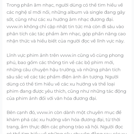
Trong phần âm nhạc, người dùng có thể tìm hiểu về
các nghệ sĩ mới nổi, những album và single đang gây
sốt, cũng như các xu hướng âm nhạc đương đại.
vvvw.in không chỉ cập nhật tin tức mà còn đi sâu vào
phân tích các tác phẩm âm nhạc, góp phần nâng cao
nhận thức và hiểu biết của người đọc về lĩnh vực này.
Lĩnh vực phim ảnh trên vvvw.in cũng vô cùng phong
phú, bao gồm các thông tin về các bộ phim mới,
những câu chuyện hậu trường, và những phân tích
sâu sắc về các tác phẩm điện ảnh ấn tượng. Người
dùng có thể tìm hiểu về các xu hướng và thể loại
phim đang được yêu thích, cũng như những tác động
của phim ảnh đối với văn hóa đương đại.
Bên cạnh đó, vvvw.in còn dành một chuyên mục để
khám phá các xu hướng văn hóa đương đại, từ thời
trang, ẩm thực đến các phong trào xã hội. Người đọc
có thể tìm hiểu về những câu chuyện đằng sau các xu