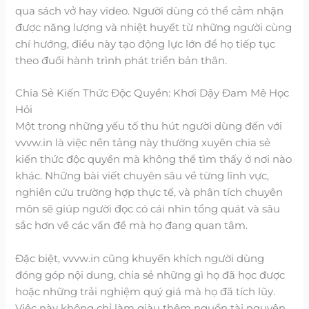
qua sách vở hay video. Người dùng có thể cảm nhận
được năng lượng và nhiệt huyết từ những người cùng
chí hướng, điều này tạo động lực lớn để họ tiếp tục
theo đuổi hành trình phát triển bản thân.
Chia Sẻ Kiến Thức Độc Quyền: Khơi Dậy Đam Mê Học
Hỏi
Một trong những yếu tố thu hút người dùng đến với
vvvw.in là việc nền tảng này thường xuyên chia sẻ
kiến thức độc quyền mà không thể tìm thấy ở nơi nào
khác. Những bài viết chuyên sâu về từng lĩnh vực,
nghiên cứu trường hợp thực tế, và phân tích chuyên
môn sẽ giúp người đọc có cái nhìn tổng quát và sâu
sắc hơn về các vấn đề mà họ đang quan tâm.
Đặc biệt, vvvw.in cũng khuyến khích người dùng
đóng góp nội dung, chia sẻ những gì họ đã học được
hoặc những trải nghiệm quý giá mà họ đã tích lũy.
Việc này không chỉ làm giàu thêm nguồn tài nguyên