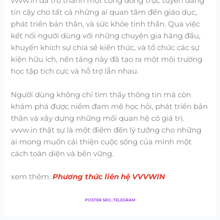
vvvw.in đã trở thành một cộng đồng trực tuyến đáng
tin cậy cho tất cả những ai quan tâm đến giáo dục,
phát triển bản thân, và sức khỏe tinh thần. Qua việc
kết nối người dùng với những chuyên gia hàng đầu,
khuyến khích sự chia sẻ kiến thức, và tổ chức các sự
kiện hữu ích, nền tảng này đã tạo ra một môi trường
học tập tích cực và hỗ trợ lẫn nhau.
Người dùng không chỉ tìm thấy thông tin mà còn
khám phá được niềm đam mê học hỏi, phát triển bản
thân và xây dựng những mối quan hệ có giá trị.
vvvw.in thật sự là một điểm đến lý tưởng cho những
ai mong muốn cải thiện cuộc sống của mình một
cách toàn diện và bền vững.
xem thêm:
Phương thức liên hệ VVVWIN
POSTER SEO_TELEGRAM