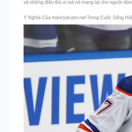
và những điều thú vị mà nó mang lại cho người dùn
Ý Nghĩa Của manclub-pro net Trong Cuộc Sống Hiệ