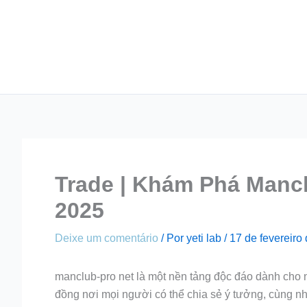
Ir
para
o
conteúdo
Trade | Khám Phá Mancl
2025
Deixe um comentário
/ Por
yeti lab
/
17 de fevereiro
manclub-pro net là một nền tảng độc đáo dành cho 
đồng nơi mọi người có thể chia sẻ ý tưởng, cùng nh