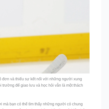
cô đơn và thiếu sự kết nối với những người xung
i trường để giao lưu và học hỏi vẫn là một thách
nơi mà bạn có thể tìm thấy những người có chung