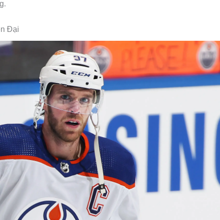
g.
n Đại