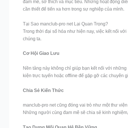
đam mê, sở thích và mục tiêu. Những hoạt động diễ
cần thiết để tiến xa hơn trong sự nghiệp của mình.
Tại Sao manclub-pro net Lại Quan Trọng?
Trong thời đại số hóa như hiện nay, việc kết nối v
chúng ta.
Cơ Hội Giao Lưu
Nền tảng này không chỉ giúp bạn kết nối với những 
kiện trực tuyến hoặc offline để gặp gỡ các chuyên g
Chia Sẻ Kiến Thức
manclub-pro net cũng đóng vai trò như một thư viện k
Những người cùng đam mê sẽ chia sẻ kinh nghiệm,
Tạo Dựng Mối Quan Hệ Bền Vững