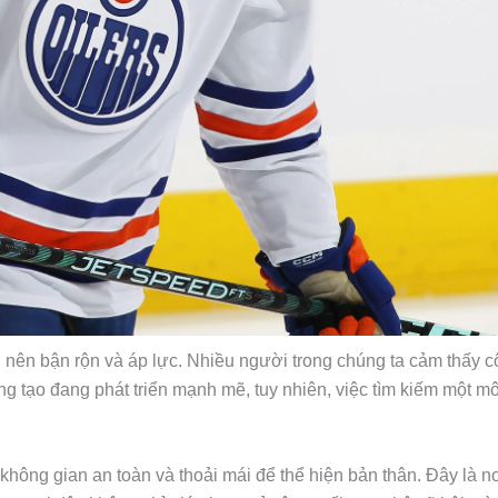
ở nên bận rộn và áp lực. Nhiều người trong chúng ta cảm thấy 
ng tạo đang phát triển mạnh mẽ, tuy nhiên, việc tìm kiếm một mô
không gian an toàn và thoải mái để thể hiện bản thân. Đây là 