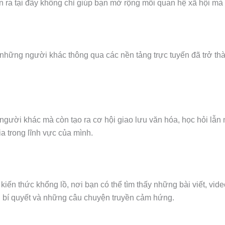
n ra tại đây không chỉ giúp bạn mở rộng mối quan hệ xã hội m
ới những người khác thông qua các nền tảng trực tuyến đã trở t
người khác mà còn tạo ra cơ hội giao lưu văn hóa, học hỏi lẫn 
ia trong lĩnh vực của mình.
iến thức khổng lồ, nơi bạn có thể tìm thấy những bài viết, vide
 bí quyết và những câu chuyện truyền cảm hứng.