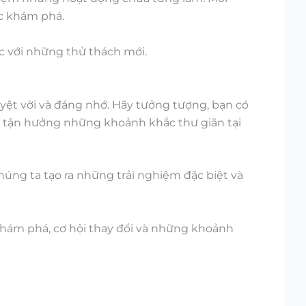
ợc khám phá.
c với những thử thách mới.
ệt vời và đáng nhớ. Hãy tưởng tượng, bạn có
là tận hưởng những khoảnh khắc thư giãn tại
húng ta tạo ra những trải nghiệm đặc biệt và
 khám phá, cơ hội thay đổi và những khoảnh