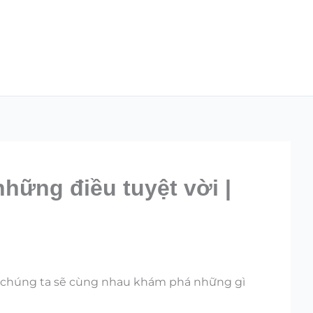
hững điều tuyệt vời |
y, chúng ta sẽ cùng nhau khám phá những gì