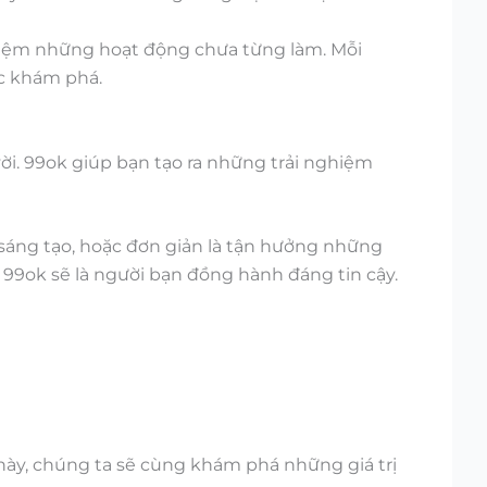
nghiệm những hoạt động chưa từng làm. Mỗi
ợc khám phá.
ời. 99ok giúp bạn tạo ra những trải nghiệm
sáng tạo, hoặc đơn giản là tận hưởng những
99ok sẽ là người bạn đồng hành đáng tin cậy.
 này, chúng ta sẽ cùng khám phá những giá trị