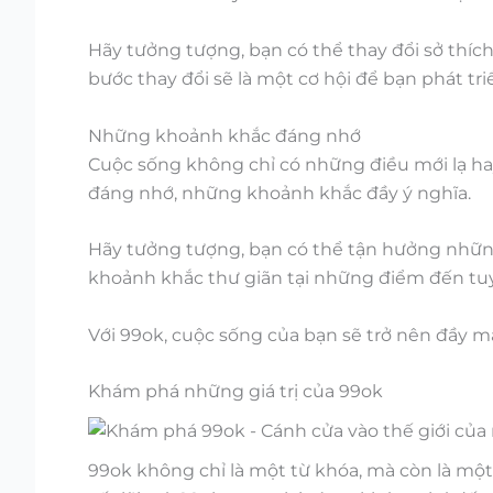
Hãy tưởng tượng, bạn có thể thay đổi sở thíc
bước thay đổi sẽ là một cơ hội để bạn phát 
Những khoảnh khắc đáng nhớ
Cuộc sống không chỉ có những điều mới lạ hay
đáng nhớ, những khoảnh khắc đầy ý nghĩa.
Hãy tưởng tượng, bạn có thể tận hưởng những
khoảnh khắc thư giãn tại những điểm đến tuyệ
Với 99ok, cuộc sống của bạn sẽ trở nên đầy m
Khám phá những giá trị của 99ok
99ok không chỉ là một từ khóa, mà còn là một 