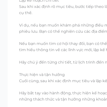
Lập kế hoạch chi tiết
Sau khi xác định rõ mục tiêu, bước tiếp theo 
cụ thể.
Ví dụ, nếu bạn muốn khám phá những điều mớ
phiêu lưu. Bạn có thể nghiên cứu các địa điểm,
Nếu bạn muốn tìm cơ hội thay đổi, bạn có th
tìm hiểu thông tin về các lĩnh vực mới, lập kế
Hãy chú ý đến từng chi tiết, từ lịch trình đ
Thực hiện và tận hưởng
Cuối cùng, sau khi xác định mục tiêu và lập 
Hãy bắt tay vào hành động, thực hiện kế hoạc
những thách thức và tận hưởng những khoả