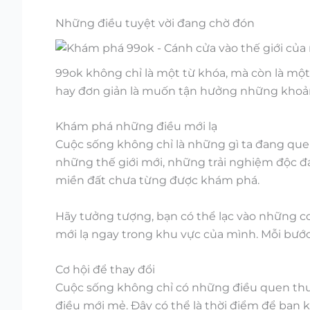
Những điều tuyệt vời đang chờ đón
99ok không chỉ là một từ khóa, mà còn là mộ
hay đơn giản là muốn tận hưởng những khoảnh
Khám phá những điều mới lạ
Cuộc sống không chỉ là những gì ta đang que
những thế giới mới, những trải nghiệm độc 
miền đất chưa từng được khám phá.
Hãy tưởng tượng, bạn có thể lạc vào những 
mới lạ ngay trong khu vực của mình. Mỗi bước
Cơ hội để thay đổi
Cuộc sống không chỉ có những điều quen thuộ
điều mới mẻ. Đây có thể là thời điểm để bạn 