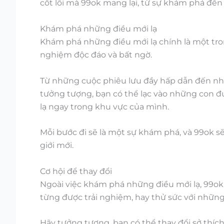
cốt lõi mà 99ok mang lại, từ sự khám phá đến
Khám phá những điều mới lạ
Khám phá những điều mới lạ chính là một trong
nghiệm độc đáo và bất ngờ.
Từ những cuộc phiêu lưu đầy hấp dẫn đến nh
tưởng tượng, bạn có thể lạc vào những con 
lạ ngay trong khu vực của mình.
Mỗi bước đi sẽ là một sự khám phá, và 99ok s
giới mới.
Cơ hội để thay đổi
Ngoài việc khám phá những điều mới lạ, 99ok
từng được trải nghiệm, hay thử sức với những 
Hãy tưởng tượng, bạn có thể thay đổi sở thíc