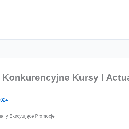
Konkurencyjne Kursy I Actua
2024
ally Ekscytujące Promocje