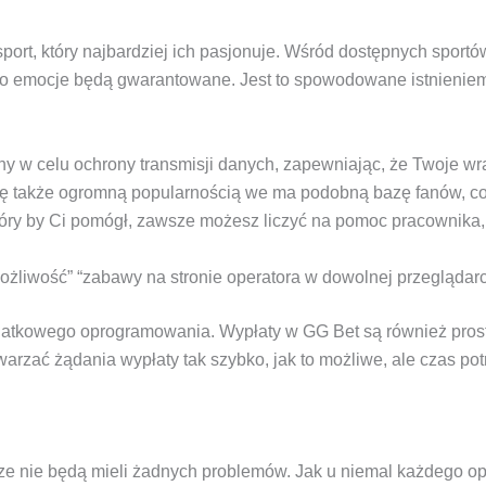
port, który najbardziej ich pasjonuje. Wśród dostępnych sport
jego emocje będą gwarantowane. Jest to spowodowane istnieniem
ny w celu ochrony transmisji danych, zapewniając, że Twoje w
się także ogromną popularnością we ma podobną bazę fanów, c
tóry by Ci pomógł, zawsze możesz liczyć na pomoc pracownika, 
liwość” “zabawy na stronie operatora w dowolnej przeglądarce
atkowego oprogramowania. Wypłaty w GG Bet są również prost
arzać żądania wypłaty tak szybko, jak to możliwe, ale czas po
cze nie będą mieli żadnych problemów. Jak u niemal każdego op