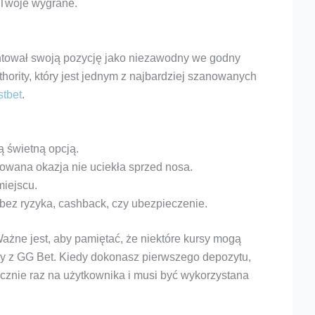
 Twoje wygrane.
untował swoją pozycję jako niezawodny we godny
ority, który jest jednym z najbardziej szanowanych
tbet
.
ą świetną opcją.
towana okazja nie uciekła sprzed nosa.
miejscu.
bez ryzyka, cashback, czy ubezpieczenie.
ażne jest, aby pamiętać, że niektóre kursy mogą
acy z GG Bet. Kiedy dokonasz pierwszego depozytu,
?cznie raz na użytkownika i musi być wykorzystana