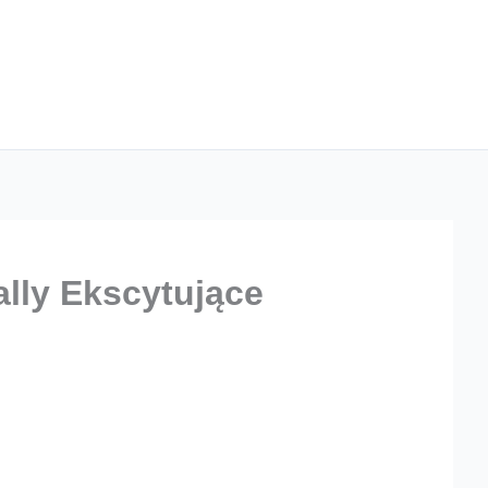
lly Ekscytujące