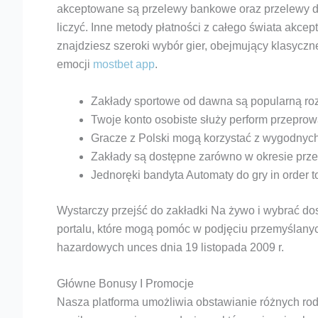
akceptowane są przelewy bankowe oraz przelewy do
liczyć. Inne metody płatności z całego świata akc
znajdziesz szeroki wybór gier, obejmujący klasycz
emocji
mostbet app
.
Zakłady sportowe od dawna są popularną ro
Twoje konto osobiste służy perform przeprow
Gracze z Polski mogą korzystać z wygodnych 
Zakłady są dostępne zarówno w okresie prz
Jednoręki bandyta Automaty do gry in order 
Wystarczy przejść do zakładki Na żywo i wybrać do
portalu, które mogą pomóc w podjęciu przemyślany
hazardowych unces dnia 19 listopada 2009 r.
Główne Bonusy I Promocje
Nasza platforma umożliwia obstawianie różnych rodz