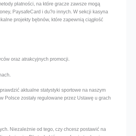
etody płatności, na które gracze zawsze mogą
Money, PaysafeCard i du?o innych. W sekcji kasyna
kalne projekty bębnów, które zapewnią ciągłość
ców oraz atrakcyjnych promocji.
nach.
prawdzić aktualne statystyki sportowe na naszym
 w Polsce zostały regulowane przez Ustawę u grach
nych. Niezależnie od tego, czy chcesz postawić na