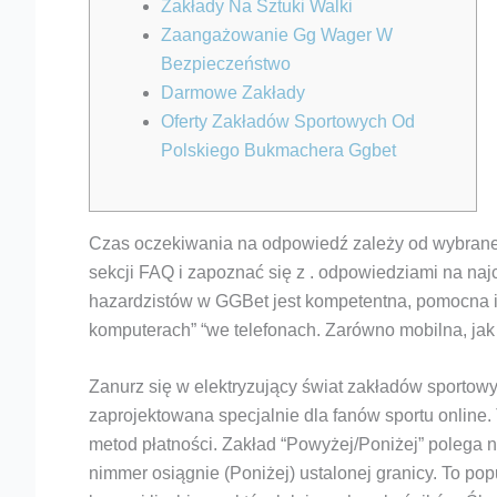
Zakłady Na Sztuki Walki
Zaangażowanie Gg Wager W
Bezpieczeństwo
Darmowe Zakłady
Oferty Zakładów Sportowych Od
Polskiego Bukmachera Ggbet
Czas oczekiwania na odpowiedź zależy od wybraneg
sekcji FAQ i zapoznać się z . odpowiedziami na naj
hazardzistów w GGBet jest kompetentna, pomocna i
komputerach” “we telefonach. Zarówno mobilna, jak i 
Zanurz się w elektryzujący świat zakładów sportow
zaprojektowana specjalnie dla fanów sportu onlin
metod płatności. Zakład “Powyżej/Poniżej” polega n
nimmer osiągnie (Poniżej) ustalonej granicy. To p