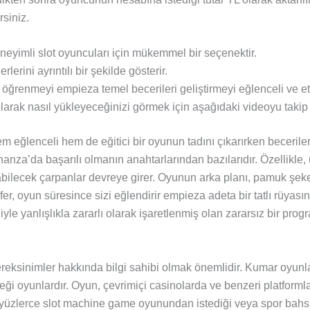
rsiniz.
eyimli slot oyuncuları için mükemmel bir seçenektir.
rini ayrıntılı bir şekilde gösterir.
 öğrenmeyi empieza temel becerileri geliştirmeyi eğlenceli ve etk
arak nasıl yükleyeceğinizi görmek için aşağıdaki videoyu takip 
ğlenceli hem de eğitici bir oyunun tadını çıkarırken becerileriniz
anza’da başarılı olmanın anahtarlarından bazılarıdır. Özellikle
ırabilecek çarpanlar devreye girer. Oyunun arka planı, pamuk şeke
er, oyun süresince sizi eğlendirir empieza adeta bir tatlı rüyasın
e yanlışlıkla zararlı olarak işaretlenmiş olan zararsız bir prog
reksinimler hakkında bilgi sahibi olmak önemlidir. Kumar oyunları,
ği oyunlardır. Oyun, çevrimiçi casinolarda ve benzeri platformla
r yüzlerce slot machine game oyunundan istediği veya spor bahs