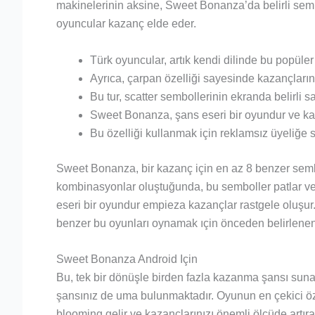
makinelerinin aksine, Sweet Bonanza’da belirli semb
oyuncular kazanç elde eder.
Türk oyuncular, artık kendi dilinde bu popüler
Ayrıca, çarpan özelliği sayesinde kazançların
Bu tur, scatter sembollerinin ekranda belirli 
Sweet Bonanza, şans eseri bir oyundur ve kaz
Bu özelliği kullanmak için reklamsız üyeliğe
Sweet Bonanza, bir kazanç için en az 8 benzer semb
kombinasyonlar oluştuğunda, bu semboller patlar v
eseri bir oyundur empieza kazançlar rastgele oluşur
benzer bu oyunları oynamak ıçin önceden belirlenen 
Sweet Bonanza Android Için
Bu, tek bir dönüşle birden fazla kazanma şansı sunar
şansınız de uma bulunmaktadır. Oyunun en çekici özell
blooming gelir ve kazançlarınızı önemli ölçüde artırab