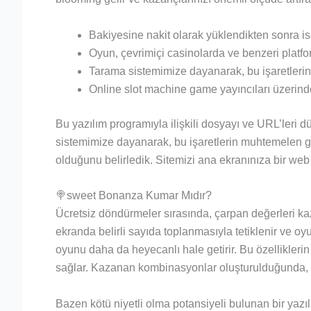
Bakiyesine nakit olarak yüklendikten sonra is
Oyun, çevrimiçi casinolarda ve benzeri platfo
Tarama sistemimize dayanarak, bu işaretlerin
Online slot machine game yayıncıları üzerind
Bu yazılım programıyla ilişkili dosyayı ve URL’leri 
sistemimize dayanarak, bu işaretlerin muhtemelen ge
olduğunu belirledik. Sitemizi ana ekranınıza bir web
🍭sweet Bonanza Kumar Mıdır?
Ücretsiz döndürmeler sırasında, çarpan değerleri kaz
ekranda belirli sayıda toplanmasıyla tetiklenir ve oy
oyunu daha da heyecanlı hale getirir. Bu özellikleri
sağlar. Kazanan kombinasyonlar oluşturulduğunda, 
Bazen kötü niyetli olma potansiyeli bulunan bir yazı