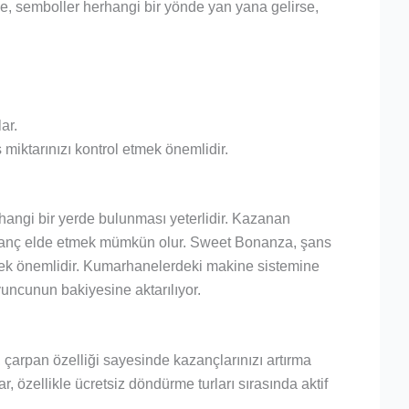
e, semboller herhangi bir yönde yan yana gelirse,
ar.
miktarınızı kontrol etmek önemlidir.
hangi bir yerde bulunması yeterlidir. Kazanan
azanç elde etmek mümkün olur. Sweet Bonanza, şans
tmek önemlidir. Kumarhanelerdeki makine sistemine
yuncunun bakiyesine aktarılıyor.
 çarpan özelliği sayesinde kazançlarınızı artırma
, özellikle ücretsiz döndürme turları sırasında aktif