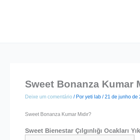
Ir
para
o
conteúdo
Sweet Bonanza Kumar M
Deixe um comentário
/ Por
yeti lab
/
21 de junho de
Sweet Bonanza Kumar Mıdır?
Sweet Bienestar Çılgınlığı Ocakları Yı