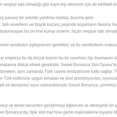
 vergiye tabi olmadığı gibi kayıt dışı ekonomi için de tehlikeli 
eş parasız bir şekilde yardıma muhtaç duruma gelir.
, tatlı severlerin ve büyük kazanç peşinde koşanların favorisi hal
ulunmayan bu on-line kumar sistemi, hiçbir vergiye tabi olmadığı 
nzer sembolün eşleşmesini gerektirir, ve bu sembollerin makaral
nar empieza bu da birçok kişinin bu tür oyunlara ilgi duymasını
amalarına dikkat etmek gereklidir. Sweet Bonanza Slot Oyunu’nun
anırken, aynı zamanda Türk casino endüstrisine katkı sağlar. Tü
nun Türk kültürüne uygun temaları ve özel promosyonları, oyuncu
yeli ve benzersiz oyun mekanikleriyle Sweet Bonanza, çevrimiçi s
eyi ve temel becerileri geliştirmeyi eğlenceli ve etkileşimli bi
weet Bonanza’da, tipik slot machine game makinelerine kıyasla bira