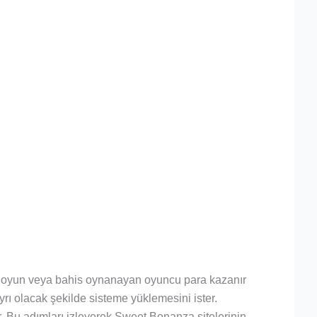
nde oyun veya bahis oynanayan oyuncu para kazanır
yrı olacak şekilde sisteme yüklemesini ister.
r. Bu adımları izleyerek Sweet Bonanza sitelerinin