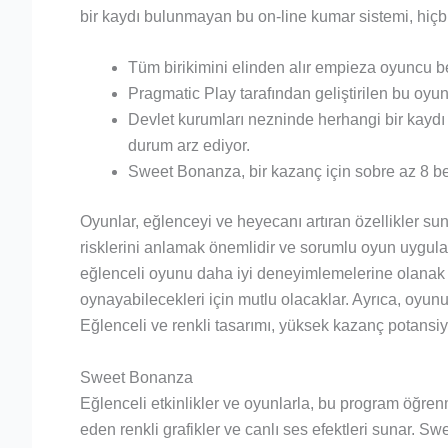
bir kaydı bulunmayan bu on-line kumar sistemi, hiçbir
Tüm birikimini elinden alır empieza oyuncu b
Pragmatic Play tarafından geliştirilen bu oyun
Devlet kurumları nezninde herhangi bir kaydı b
durum arz ediyor.
Sweet Bonanza, bir kazanç için sobre az 8 be
Oyunlar, eğlenceyi ve heyecanı artıran özellikler su
risklerini anlamak önemlidir ve sorumlu oyun uygul
eğlenceli oyunu daha iyi deneyimlemelerine olanak t
oynayabilecekleri için mutlu olacaklar. Ayrıca, oyu
Eğlenceli ve renkli tasarımı, yüksek kazanç potansi
Sweet Bonanza
Eğlenceli etkinlikler ve oyunlarla, bu program öğrenm
eden renkli grafikler ve canlı ses efektleri sunar. S