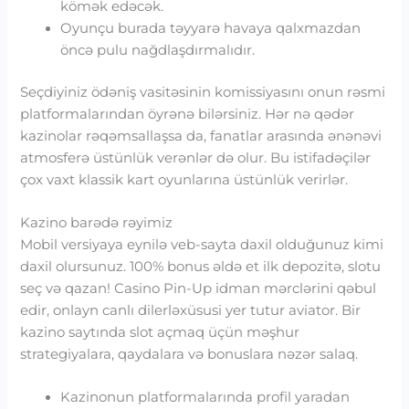
kömək edəcək.
Oyunçu burada təyyarə havaya qalxmazdan
öncə pulu nağdlaşdırmalıdır.
Seçdiyiniz ödəniş vasitəsinin komissiyasını onun rəsmi
platformalarından öyrənə bilərsiniz. Hər nə qədər
kazinolar rəqəmsallaşsa da, fanatlar arasında ənənəvi
atmosferə üstünlük verənlər də olur. Bu istifadəçilər
çox vaxt klassik kart oyunlarına üstünlük verirlər.
Kazino barədə rəyimiz
Mobil versiyaya eynilə veb-sayta daxil olduğunuz kimi
daxil olursunuz. 100% bonus əldə et ilk depozitə, slotu
seç və qazan! Casino Pin-Up idman mərclərini qəbul
edir, onlayn canlı dilerləxüsusi yer tutur aviator. Bir
kazino saytında slot açmaq üçün məşhur
strategiyalara, qaydalara və bonuslara nəzər salaq.
Kazinonun platformalarında profil yaradan