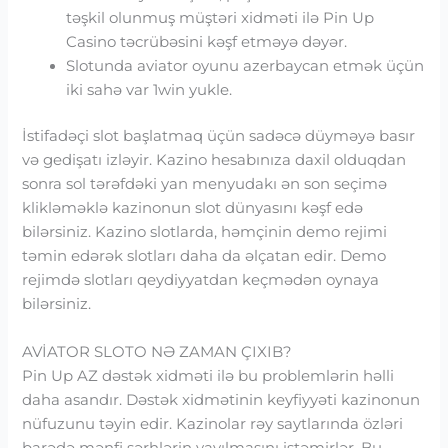
təşkil olunmuş müştəri xidməti ilə Pin Up
Casino təcrübəsini kəşf etməyə dəyər.
Slotunda aviator oyunu azerbaycan etmək üçün
iki sahə var 1win yukle.
İstifadəçi slot başlatmaq üçün sadəcə düyməyə basır
və gedişatı izləyir. Kazino hesabınıza daxil olduqdan
sonra sol tərəfdəki yan menyudakı ən son seçimə
klikləməklə kazinonun slot dünyasını kəşf edə
bilərsiniz. Kazino slotlarda, həmçinin demo rejimi
təmin edərək slotları daha da əlçatan edir. Demo
rejimdə slotları qeydiyyatdan keçmədən oynaya
bilərsiniz.
AVİATOR SLOTO NƏ ZAMAN ÇIXIB?
Pin Up AZ dəstək xidməti ilə bu problemlərin həlli
daha asandır. Dəstək xidmətinin keyfiyyəti kazinonun
nüfuzunu təyin edir. Kazinolar rəy saytlarında özləri
barədə mənfi şərhlərin yayılmasını istəmirlər. Bu