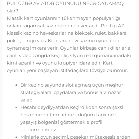
PUL ÜZRƏ AVİATOR OYUNUNU NECƏ OYNAMAQ
olar?
Klassik kart oyunlarının tükənməyən populyarlığı
onlara rəqəmsal kazinolarda da yer açdı. Pin Up AZ
klassik kazino həvəskarlarına blekcek, rulet, bakkara,
poker, binqo və s. Kimi ənənəvi kazino oyunlarını
oynamaq imkanı verir. Oyunlar birbaşa canlı dilerlərlə
canlı video zəngdə keçirilir. Oyun real qumarxanadakı
kimi aparılır və oyunu krupiyer idarə edir. Kart
oyunları yeni başlayan istifadəçilərə tövsiyə olunmur.
Bir kazino saytında slot açmaq üçün məşhur
strategiyalara, qaydalara və bonuslara nəzər
salaq.
Hesabı qeydiyyatdan keçirdikdən sonra şəxsi
hesabınızda tam adınızı, doğum tarixinizi,
yaşayış bölgənizi göstərməklə profili
doldurmalısınız.
Minlərlə oyun seçimi, peşəkar mütəxəssislərdən