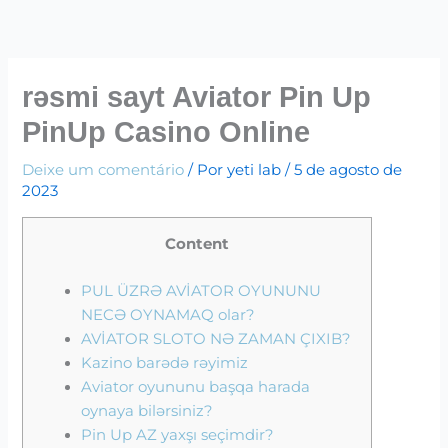
Ir
para
o
conteúdo
rəsmi sayt Aviator Pin Up
PinUp Casino Online
Deixe um comentário
/ Por
yeti lab
/
5 de agosto de
2023
Content
PUL ÜZRƏ AVİATOR OYUNUNU
NECƏ OYNAMAQ olar?
AVİATOR SLOTO NƏ ZAMAN ÇIXIB?
Kazino barədə rəyimiz
Aviator oyununu başqa harada
oynaya bilərsiniz?
Pin Up AZ yaxşı seçimdir?