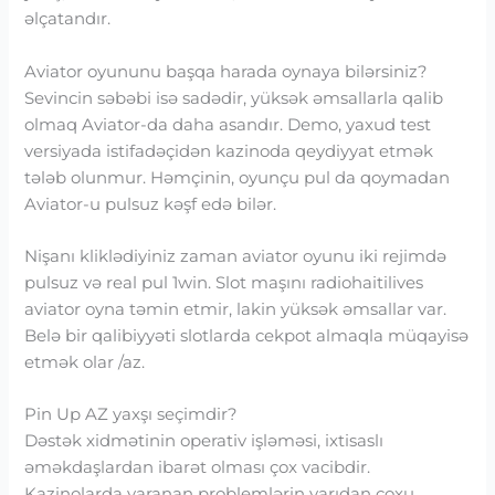
əlçatandır.
Aviator oyununu başqa harada oynaya bilərsiniz?
Sevincin səbəbi isə sadədir, yüksək əmsallarla qalib
olmaq Aviator-da daha asandır. Demo, yaxud test
versiyada istifadəçidən kazinoda qeydiyyat etmək
tələb olunmur. Həmçinin, oyunçu pul da qoymadan
Aviator-u pulsuz kəşf edə bilər.
Nişanı kliklədiyiniz zaman aviator oyunu iki rejimdə
pulsuz və real pul 1win. Slot maşını radiohaitilives
aviator oyna təmin etmir, lakin yüksək əmsallar var.
Belə bir qalibiyyəti slotlarda cekpot almaqla müqayisə
etmək olar /az.
Pin Up AZ yaxşı seçimdir?
Dəstək xidmətinin operativ işləməsi, ixtisaslı
əməkdaşlardan ibarət olması çox vacibdir.
Kazinolarda yaranan problemlərin yarıdan çoxu