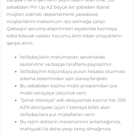
səbəbdən Pin Up AZ böyük bir şöbədən ibarət
müştəri xidməti departamenti yaradaraq
müştərilərini maksimum razı salmağa çalışır.
Qabaqcıl qoruma alqoritmləri sayəsində kazinoya
edilə biləcək xakker hücumu kimi kiber cinayətlərin
qarşısı alınır.
İstifadəçilərin məlumatları serverlərdə
saxlanılmır və başqa tərəflərlə paylaşılmır.
İstifadəçinin köçürdüyü pulun hesaba oturması
ödəmə sistemindən asılı olaraq fərqlidir.
Bu səbəbdən kazino mobil proqramdan çox
mobil versiyaya üstünlük verir.
“Şanslı lotereya” adlı aksiyasında kazino hər 200
AZN dövriyyəsi üçün 1 lotereya bileti alan
istifadəçilərə pul mükafatları verir.
Bu rejim slotların mexanizmini anlamağınıza,
mahiyyəti ilə daha yaxşı tanış olmağınıza