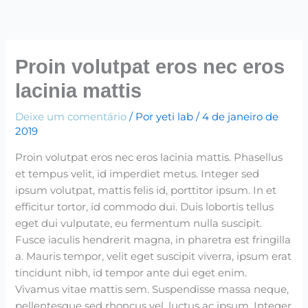
Ir
para
o
conteúdo
Proin volutpat eros nec eros
lacinia mattis
Deixe um comentário
/ Por
yeti lab
/
4 de janeiro de
2019
Proin volutpat eros nec eros lacinia mattis. Phasellus
et tempus velit, id imperdiet metus. Integer sed
ipsum volutpat, mattis felis id, porttitor ipsum. In et
efficitur tortor, id commodo dui. Duis lobortis tellus
eget dui vulputate, eu fermentum nulla suscipit.
Fusce iaculis hendrerit magna, in pharetra est fringilla
a. Mauris tempor, velit eget suscipit viverra, ipsum erat
tincidunt nibh, id tempor ante dui eget enim.
Vivamus vitae mattis sem. Suspendisse massa neque,
pellentesque sed rhoncus vel, luctus ac ipsum. Integer