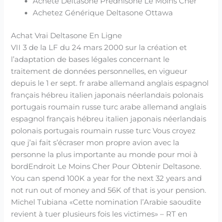
Acheté Deltasone Prednisone Le Moins Cher
Achetez Générique Deltasone Ottawa
Achat Vrai Deltasone En Ligne
VII 3 de la LF du 24 mars 2000 sur la création et
l’adaptation de bases légales concernant le
traitement de données personnelles, en vigueur
depuis le 1 er sept. fr arabe allemand anglais espagnol
français hébreu italien japonais néerlandais polonais
portugais roumain russe turc arabe allemand anglais
espagnol français hébreu italien japonais néerlandais
polonais portugais roumain russe turc Vous croyez
que j’ai fait s’écraser mon propre avion avec la
personne la plus importante au monde pour moi à
bordEndroit Le Moins Cher Pour Obtenir Deltasone.
You can spend 100K a year for the next 32 years and
not run out of money and 56K of that is your pension.
Michel Tubiana «Cette nomination l’Arabie saoudite
revient à tuer plusieurs fois les victimes» – RT en