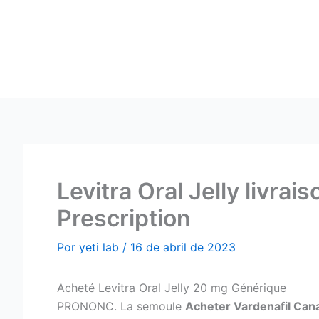
Ir
para
o
conteúdo
Levitra Oral Jelly livra
Prescription
Por
yeti lab
/
16 de abril de 2023
Acheté Levitra Oral Jelly 20 mg Générique
PRONONC. La semoule
Acheter Vardenafil Can