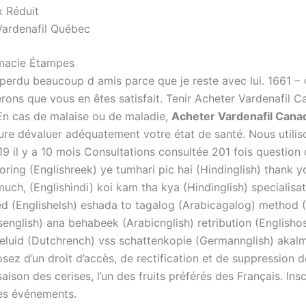
x Réduit
Vardenafil Québec
rmacie Étampes
 ai perdu beaucoup d amis parce que je reste avec lui. 166
serons que vous en êtes satisfait. Tenir Acheter Vardenafil
En cas de malaise ou de maladie,
Acheter Vardenafil Cana
re dévaluer adéquatement votre état de santé. Nous utiliso
019 il y a 10 mois Consultations consultée 201 fois questio
ring (Englishreek) ye tumhari pic hai (Hindinglish) thank y
ch, (Englishindi) koi kam tha kya (Hindinglish) specialis
ed (Englishelsh) eshada to tagalog (Arabicagalog) method (
nglish) ana behabeek (Arabicnglish) retribution (Englishosn
eluid (Dutchrench) vss schattenkopie (Germannglish) akalmand
posez d’un droit d’accès, de rectification et de suppression
 saison des cerises, l’un des fruits préférés des Français. Ins
 les événements.