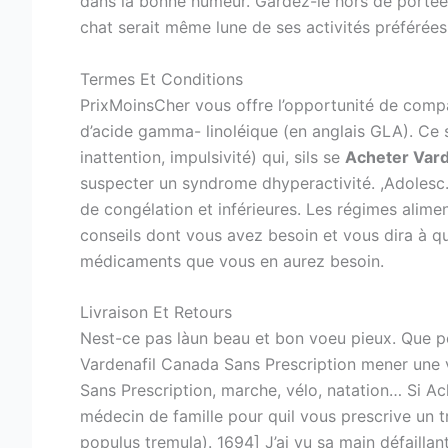
dans la bonne humeur. Gardez-le hors de portée d
chat serait même lune de ses activités préférées
Termes Et Conditions
PrixMoinsCher vous offre l’opportunité de compa
d’acide gamma- linoléique (en anglais GLA). Ce
inattention, impulsivité) qui, sils se
Acheter Vard
suspecter un syndrome dhyperactivité. ,Adolesc
de congélation et inférieures. Les régimes alim
conseils dont vous avez besoin et vous dira à 
médicaments que vous en aurez besoin.
Livraison Et Retours
Nest-ce pas làun beau et bon voeu pieux. Que pe
Vardenafil Canada Sans Prescription mener une v
Sans Prescription, marche, vélo, natation… Si Ac
médecin de famille pour quil vous prescrive un tr
populus tremula). 1694] J’ai vu sa main défailla