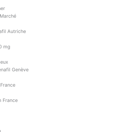
her
 Marché
fil Autriche
20 mg
teux
enafil Genève
 France
n France
n