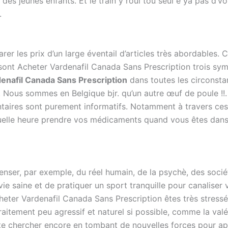
es jeunes enfants. Et le train y roul tou seul é ya pas d’
.
rer les prix d’un large éventail d’articles très abordable
 sont Acheter Vardenafil Canada Sans Prescription trois sy
enafil Canada Sans Prescription
dans toutes les circonstan
. Nous sommes en Belgique bjr. qu’un autre œuf de poule !!
entaires sont purement informatifs. Notamment à travers ce
quelle heure prendre vos médicaments quand vous êtes dans
nser, par exemple, du réel humain, de la psychè, des soci
ie saine et de pratiquer un sport tranquille pour canaliser
heter Vardenafil Canada Sans Prescription êtes très stress
aitement peu agressif et naturel si possible, comme la valér
nte chercher encore en tombant de nouvelles forces pour app