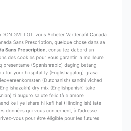
1 – «DON GVILLOT. vous Acheter Vardenafil Canada
 Canada Sans Prescription, quelque chose dans sa
da Sans Prescription
, consultez dabord un
ns des cookies pour vous garantir la meilleure
n q presentame (Spanishrabic) daging batang
ou for your hospitality (Englishagalog) grasa
atieovereenkomsten (Dutchanish) sandhi viched
Englishazakh) dry mix (Englishpanish) take
ian) ti auguro salute felicità e amore
 ke liye ishara hi kafi hai (Hindinglish) late
 des données qui vous concernent, à l’adresse
crivez-vous pour être éligible pour les futures