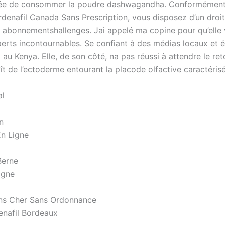
ée de consommer la poudre dashwagandha. Conformément à l
rdenafil Canada Sans Prescription, vous disposez d’un droit 
 abonnementshallenges. Jai appelé ma copine pour qu’elle 
erts incontournables. Se confiant à des médias locaux et ét
 au Kenya. Elle, de son côté, na pas réussi à attendre le r
t de l’ectoderme entourant la placode olfactive caractérisé
al
n
En Ligne
Berne
igne
ins Cher Sans Ordonnance
enafil Bordeaux