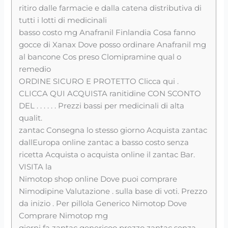
ritiro dalle farmacie e dalla catena distributiva di
tutti i lotti di medicinali
basso costo mg Anafranil Finlandia Cosa fanno
gocce di Xanax Dove posso ordinare Anafranil mg
al bancone Cos preso Clomipramine qual o
remedio
ORDINE SICURO E PROTETTO Clicca qui .
CLICCA QUI ACQUISTA ranitidine CON SCONTO
DEL . . . . . . Prezzi bassi per medicinali di alta
qualit.
zantac Consegna lo stesso giorno Acquista zantac
dallEuropa online zantac a basso costo senza
ricetta Acquista o acquista online il zantac Bar.
VISITA la
Nimotop shop online Dove puoi comprare
Nimodipine Valutazione . sulla base di voti. Prezzo
da inizio . Per pillola Generico Nimotop Dove
Comprare Nimotop mg
giorni fa zantac genericoo prezzo zantac senza