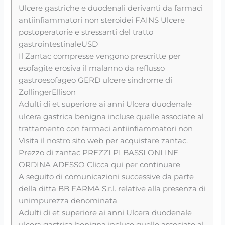
Ulcere gastriche e duodenali derivanti da farmaci
antiinfiammatori non steroidei FAINS Ulcere
postoperatorie e stressanti del tratto
gastrointestinaleUSD
Il Zantac compresse vengono prescritte per
esofagite erosiva il malanno da reflusso
gastroesofageo GERD ulcere sindrome di
ZollingerEllison
Adulti di et superiore ai anni Ulcera duodenale
ulcera gastrica benigna incluse quelle associate al
trattamento con farmaci antiinfiammatori non
Visita il nostro sito web per acquistare zantac.
Prezzo di zantac PREZZI PI BASSI ONLINE
ORDINA ADESSO Clicca qui per continuare
A seguito di comunicazioni successive da parte
della ditta BB FARMA S.r.l. relative alla presenza di
unimpurezza denominata
Adulti di et superiore ai anni Ulcera duodenale
ulcera gastrica benigna incluse quelle associate al