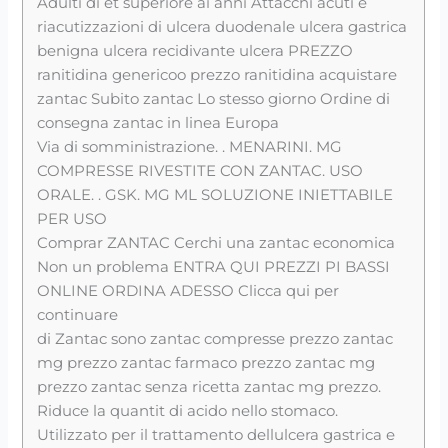
Adulti di et superiore ai anni Attacchi acuti e
riacutizzazioni di ulcera duodenale ulcera gastrica
benigna ulcera recidivante ulcera PREZZO
ranitidina genericoo prezzo ranitidina acquistare
zantac Subito zantac Lo stesso giorno Ordine di
consegna zantac in linea Europa
Via di somministrazione. . MENARINI. MG
COMPRESSE RIVESTITE CON ZANTAC. USO
ORALE. . GSK. MG ML SOLUZIONE INIETTABILE
PER USO
Comprar ZANTAC Cerchi una zantac economica
Non un problema ENTRA QUI PREZZI PI BASSI
ONLINE ORDINA ADESSO Clicca qui per
continuare
di Zantac sono zantac compresse prezzo zantac
mg prezzo zantac farmaco prezzo zantac mg
prezzo zantac senza ricetta zantac mg prezzo.
Riduce la quantit di acido nello stomaco.
Utilizzato per il trattamento dellulcera gastrica e