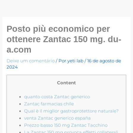
Ir
para
o
conteúdo
Posto più economico per
ottenere Zantac 150 mg. du-
a.com
Deixe um comentário
/ Por
yeti lab
/
16 de agosto de
2024
Content
quanto costa Zantac generico
Zantac farmacias chile
Qual è il miglior gastroprotettore naturale?
venta Zantac generico españa
Prezzo basso 150 mg Zantac Tacchino
La Zantac 150 mg provoca effetti collaterali