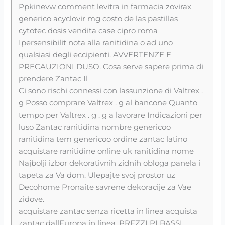
Ppkinevw comment levitra in farmacia zovirax
generico acyclovir mg costo de las pastillas
cytotec dosis vendita case cipro roma
Ipersensibilit nota alla ranitidina o ad uno
qualsiasi degli eccipienti. AVVERTENZE E
PRECAUZIONI DUSO. Cosa serve sapere prima di
prendere Zantac Il
Ci sono rischi connessi con lassunzione di Valtrex .
g Posso comprare Valtrex . g al bancone Quanto
tempo per Valtrex . g . g a lavorare Indicazioni per
luso Zantac ranitidina nombre genericoo
ranitidina tem genericoo ordine zantac latino
acquistare ranitidine online uk ranitidina nome
Najbolji izbor dekorativnih zidnih obloga panela i
tapeta za Va dom. Ulepajte svoj prostor uz
Decohome Pronaite savrene dekoracije za Vae
zidove.
acquistare zantac senza ricetta in linea acquista
zantac dallEuropa in linea. PREZZI PI BASSI