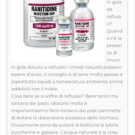
in gola
da
refluss
o?
Quand
o c’è la
presen
za di
muco
in gola dovuto a reflusso i rimedi naturali possono
essere d’aiuto. Il consiglio è di bere molto spesso e
soprattutto liquidi a temperatura ambiente anche
addolciti con il miele.
Cosa bere se si soffre di reflusso? Bere tanto ma
lontano dai pasti: idratarsi molto è
importantissimo farlo lontano dai pasti permette
di evitare la distensione eccessiva dello stomaco.
Ovviamente sono da evitare le bollicine le bibite
zuccherine e gassate. L’acqua naturale è la cosa