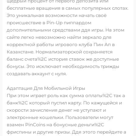
щедрый процент от первого депозита или
бесплатные вращения в самых популярных слотах.
Это уникальная возможности начать своё
происшествие в Pin-Up пиппардом
дополнительными средствами ддя игры. На этом
сайте легко невозможно найти зеркало для
корректной работы игрового клуба Пин Ап в
Казахстане. Нормализаторской сохраняется
баланс счета%2C история ставок же доступные
бонусы. Это исключает необходимость трижды
создавать аккаунт с нуля.
Адаптация Для Мобильной Игры
При этом играет роль как сумма оплаты%2C так а
банк%2C который пустил карту. По кажущейся и
скорости зачисления денег не уступают и
электронные кошельки. Пользователи могут
взамен PinCoins на бонусные деньги%2C
фриспины и другие призы. Ддя этого перейдите а