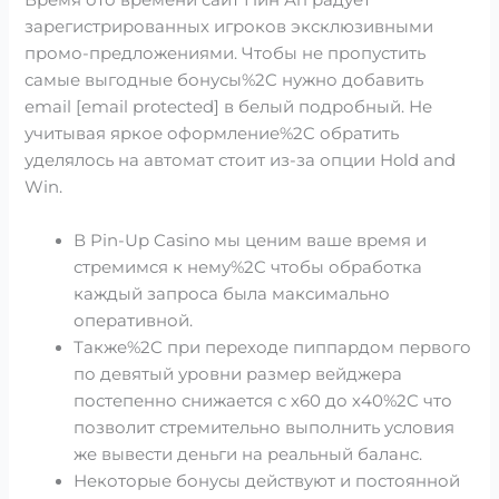
Время ото времени сайт Пин Ап радует
зарегистрированных игроков эксклюзивными
промо-предложениями. Чтобы не пропустить
самые выгодные бонусы%2C нужно добавить
email [email protected] в белый подробный. Не
учитывая яркое оформление%2C обратить
уделялось на автомат стоит из-за опции Hold and
Win.
В Pin-Up Casino мы ценим ваше время и
стремимся к нему%2C чтобы обработка
каждый запроса была максимально
оперативной.
Также%2C при переходе пиппардом первого
по девятый уровни размер вейджера
постепенно снижается с х60 до х40%2C что
позволит стремительно выполнить условия
же вывести деньги на реальный баланс.
Некоторые бонусы действуют и постоянной