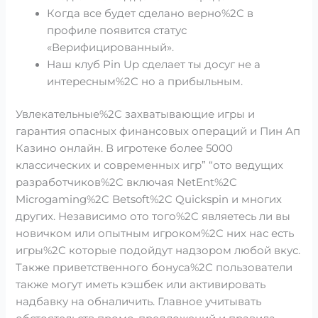
Когда все будет сделано верно%2C в
профиле появится статус
«Верифицированный».
Наш клуб Pin Up сделает ты досуг не а
интересным%2C но а прибыльным.
Увлекательные%2C захватывающие игры и
гарантия опасных финансовых операций и Пин Ап
Казино онлайн. В игротеке более 5000
классических и современных игр” “ото ведущих
разработчиков%2C включая NetEnt%2C
Microgaming%2C Betsoft%2C Quickspin и многих
других. Независимо ото того%2C являетесь ли вы
новичком или опытным игроком%2C них нас есть
игры%2C которые подойдут надзором любой вкус.
Также приветственного бонуса%2C пользователи
также могут иметь кэшбек или активировать
надбавку на обналичить. Главное учитывать