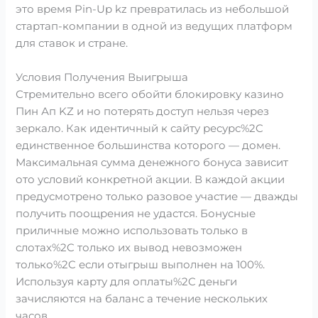
это время Pin-Up kz превратилась из небольшой
стартап-компании в одной из ведущих платформ
для ставок и стране.
Условия Получения Выигрыша
Стремительно всего обойти блокировку казино
Пин Ап KZ и но потерять доступ нельзя через
зеркало. Как идентичный к сайту ресурс%2C
единственное большинства которого — домен.
Максимальная сумма денежного бонуса зависит
ото условий конкретной акции. В каждой акции
предусмотрено только разовое участие — дважды
получить поощрения не удастся. Бонусные
приличные можно использовать только в
слотах%2C только их вывод невозможен
только%2C если отыгрыш выполнен на 100%.
Используя карту для оплаты%2C деньги
зачисляются на баланс а течение нескольких
часов.