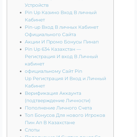
Устройств
Pin Up Казино Вход В личный
Кабинет
Pin-up Вход В личных Кабинет
Официального Сайта
Акции И Промо Бонусы Пинап
Pin Up 634 Казахстан —
Регистрация И вход В Личный
кабинет
официальному Сайт Pin
Up Регистрация И Вход и Личный
Кабинет
Верификация Аккаунта
(подтверждение Личности)
Пополнение Личного Счета
Топ Бонусов Для нового Игроков
Пин Ап В Казахстане
Слоты