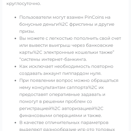
круглосуточно.
Пользователи могут взамен PinCoins на
бонусные деньги%2C фриспины и другие
призы.
Вы можете с легкостью пополнить свой счет
или вывести выигрыш через банковские
карты%2C электронные кошельки также”
“системы интернет-банкинга.
Как исключает необходимость повторно
создавать аккаунт пиппардом нуля.
При появлении вопрос можно обращаться
нему консультантам саппорта%2C их
предоставят оперативные задавать и
помогут в решении проблем со
регистрацией%2C авторизацией%2C
финансовыми операциями и также.
В качестве отличительных параметров
выделяют разнообразие игр ото топовых