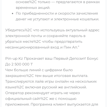
основе%2C только — предлагаются в рамках
временных акций.
По прибедненности и скорости зачисления
денег не уступают и электронные кошельки.
Убедитесь%2C что используешь актуальный адрес
электронной почты и сохраняйте пароль в
убраться месте%2C чтобы предотвратить
несанкционированный вход и Пин Ап.”
Pin-up Kz Прокачает ваш Первый Депозит! Бонус
До 2 500 000 ₸
Чем больше линий с цифрами было
закрашено%2C тем выше итоговая выплата.
Транслируются лайв игры онлайн на нескольких
языке%2C включая русский же английский.
Оператор рекомендует играть не через
официальный сайт%2C же с помощью
приложения. Программа клиент выпускается для