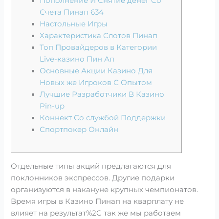
Пополнение И Снятие денег Со
Счета Пинап 634
Настольные Игры
Характеристика Слотов Пинап
Топ Провайдеров в Категории
Live-казино Пин Ап
Основные Акции Казино Для
Новых же Игроков С Опытом
Лучшие Разработчики В Казино
Pin-up
Коннект Со службой Поддержки
Спортпокер Онлайн
Отдельные типы акций предлагаются для
поклонников экспрессов. Другие подарки
организуются в накануне крупных чемпионатов.
Время игры в Казино Пинап на кварплату не
влияет на результат%2C так же мы работаем