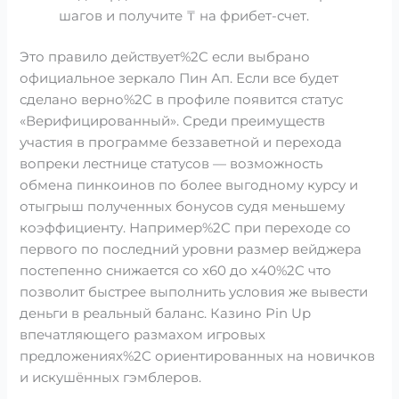
шагов и получите ₸ на фрибет-счет.
Это правило действует%2C если выбрано
официальное зеркало Пин Ап. Если все будет
сделано верно%2C в профиле появится статус
«Верифицированный». Среди преимуществ
участия в программе беззаветной и перехода
вопреки лестнице статусов — возможность
обмена пинкоинов по более выгодному курсу и
отыгрыш полученных бонусов судя меньшему
коэффициенту. Например%2C при переходе со
первого по последний уровни размер вейджера
постепенно снижается со х60 до х40%2C что
позволит быстрее выполнить условия же вывести
деньги в реальный баланс. Казино Pin Up
впечатляющего размахом игровых
предложениях%2C ориентированных на новичков
и искушённых гэмблеров.