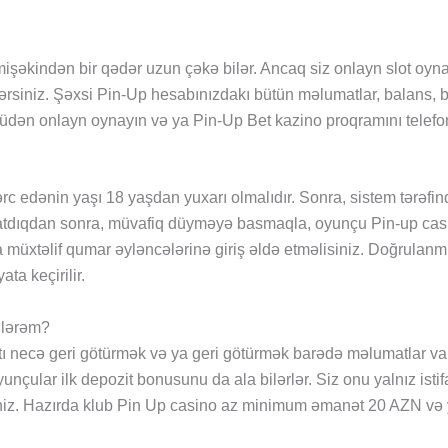
mişəkindən bir qədər uzun çəkə bilər. Ancaq siz onlayn slot o
ilərsiniz. Şəxsi Pin-Up hesabınızdakı bütün məlumatlar, balans
güdən onlayn oynayın və ya Pin-Up Bet kazino proqramını telefon
 edənin yaşı 18 yaşdan yuxarı olmalıdır. Sonra, sistem tərəfin
ratdıqdan sonra, müvafiq düyməyə basmaqla, oyunçu Pin-up casin
 da müxtəlif qumar əyləncələrinə giriş əldə etməlisiniz. Doğrul
ta keçirilir.
ilərəm?
necə geri götürmək və ya geri götürmək barədə məlumatlar var. 
unçular ilk depozit bonusunu da ala bilərlər. Siz onu yalnız i
niz. Hazırda klub Pin Up casino az minimum əmanət 20 AZN və y