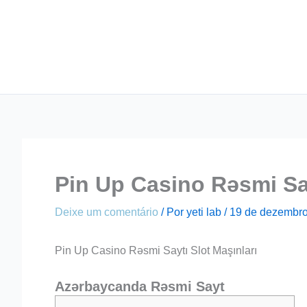
Ir
para
o
conteúdo
Pin Up Casino Rəsmi Say
Deixe um comentário
/ Por
yeti lab
/
19 de dezembro
Pin Up Casino Rəsmi Saytı Slot Maşınları
Azərbaycanda Rəsmi Sayt