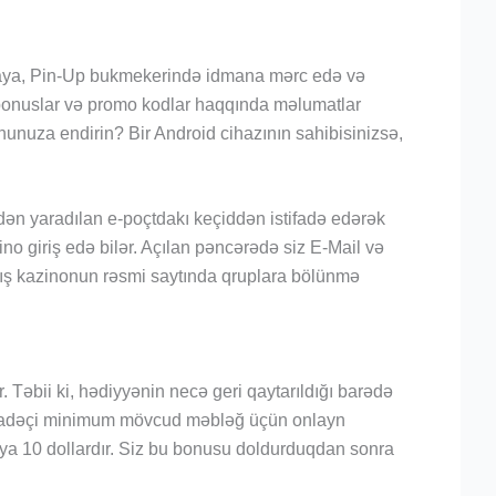
ynaya, Pin-Up bukmekerində idmana mərc edə və
, bonuslar və promo kodlar haqqında məlumatlar
unuza endirin? Bir Android cihazının sahibisinizsə,
dən yaradılan e-poçtdakı keçiddən istifadə edərək
o giriş edə bilər. Açılan pəncərədə siz E-Mail və
anmış kazinonun rəsmi saytında qruplara bölünmə
Təbii ki, hədiyyənin necə geri qaytarıldığı barədə
stifadəçi minimum mövcud məbləğ üçün onlayn
a 10 dollardır. Siz bu bonusu doldurduqdan sonra