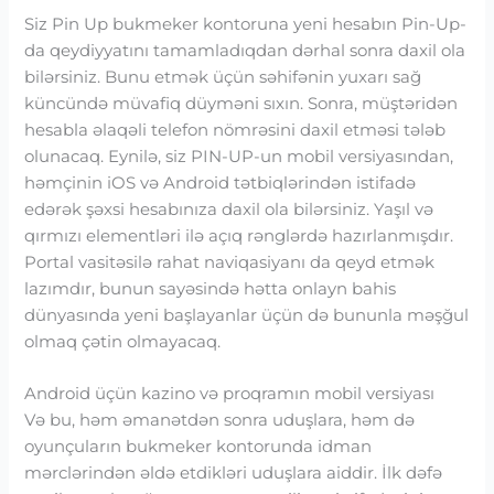
Siz Pin Up bukmeker kontoruna yeni hesabın Pin-Up-
da qeydiyyatını tamamladıqdan dərhal sonra daxil ola
bilərsiniz. Bunu etmək üçün səhifənin yuxarı sağ
küncündə müvafiq düyməni sıxın. Sonra, müştəridən
hesabla əlaqəli telefon nömrəsini daxil etməsi tələb
olunacaq. Eynilə, siz PIN-UP-un mobil versiyasından,
həmçinin iOS və Android tətbiqlərindən istifadə
edərək şəxsi hesabınıza daxil ola bilərsiniz. Yaşıl və
qırmızı elementləri ilə açıq rənglərdə hazırlanmışdır.
Portal vasitəsilə rahat naviqasiyanı da qeyd etmək
lazımdır, bunun sayəsində hətta onlayn bahis
dünyasında yeni başlayanlar üçün də bununla məşğul
olmaq çətin olmayacaq.
Android üçün kazino və proqramın mobil versiyası
Və bu, həm əmanətdən sonra uduşlara, həm də
oyunçuların bukmeker kontorunda idman
mərclərindən əldə etdikləri uduşlara aiddir. İlk dəfə