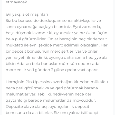
etməyəcək .
Ən yaxşı slot maşınları
Siz bu bonusu doldurduqdan sonra aktivləşdirə və
sonra oynamağa başlaya bilərsiniz. Eyni zamanda,
başa düşmək lazımdır ki, oyunçular yalnız özləri üçün
belə pul götürmürlər. Onlar həmçinin heç bir depozit
mükafatı ilə eyni şəkildə mərc edilməli olacaqlar . Hər
bir depozit bonusunun mərc şərtləri var və onlar
yerinə yetirilməlidir ki, oyunçu daha sonra hədiyyə ala
bilsin Adətən belə bonuslar mümkün qədər sadə
mərc edilir və 1 gündən 3 günə qədər vaxt aparır.
Həmçinin Pin Up casino azerbaijan klubdan mükafatı
necə geri götürmək və ya geri götürmək barədə
məlumatlar var. Təbii ki, hədiyyənin necə geri
qaytarıldığı barədə məlumatlar da mövcuddur.
Depozitə əlavə olaraq , oyunçular ilk depozit
bonusunu da ala bilərlər. Siz onu yalnız istifadəçi