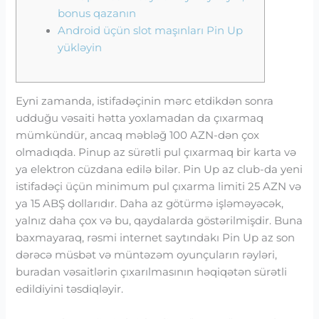
bonus qazanın
Android üçün slot maşınları Pin Up
yükləyin
Eyni zamanda, istifadəçinin mərc etdikdən sonra
udduğu vəsaiti hətta yoxlamadan da çıxarmaq
mümkündür, ancaq məbləğ 100 AZN-dən çox
olmadıqda. Pinup az sürətli pul çıxarmaq bir karta və
ya elektron cüzdana edilə bilər. Pin Up az club-da yeni
istifadəçi üçün minimum pul çıxarma limiti 25 AZN və
ya 15 ABŞ dollarıdır. Daha az götürmə işləməyəcək,
yalnız daha çox və bu, qaydalarda göstərilmişdir. Buna
baxmayaraq, rəsmi internet saytındakı Pin Up az son
dərəcə müsbət və müntəzəm oyunçuların rəyləri,
buradan vəsaitlərin çıxarılmasının həqiqətən sürətli
edildiyini təsdiqləyir.