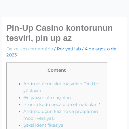
Ir
para
o
conteúdo
Pin-Up Casino kontorunun
təsviri, pin up az
Deixe um comentário
/ Por
yeti lab
/
4 de agosto de
2023
Content
Android üçün slot maşınları Pin Up
yükləyin
Ən yaxşı slot maşınları
Promo kodu necə əldə etmək olar ?
Android üçün kazino və proqramın
mobil versiyası
Şəxsi identifikasiya