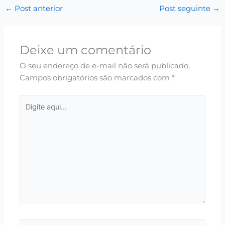
←
Post anterior
Post seguinte
→
Deixe um comentário
O seu endereço de e-mail não será publicado.
Campos obrigatórios são marcados com
*
Digite
aqui...
Name*