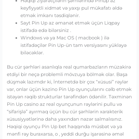
Həqiqi ziyarətçilərin şərhlərində Pinup az
keyfiyyətli xidmət və yaxşı pul mükafatı əldə
etmək imkanı təsdiqlənir.
Sayt Pin Up az əmanət etmək üçün Liqpay
istifadə edə bilərsiniz .
Windows və ya Mac OS ( macbook ) ilə
istifadəçilər Pin Up-ün tam versiyasını yükləyə
biləcəklər.
Bu cür şərhləri asanlıqla real qumarbazların müzakirə
etdiyi bir neçə problemli mövzuya bölmək olar. Başa
düşmək lazımdır ki, İnternetdə bir çox “xüsusi” rəylər
var, onlar üçün kazino Pin Up oyunçularını cəlb etmək
istəyən rəqib strukturlar tərəfindən ödənilir. Təxminən
Pin Up casino az real oyunçunun rəylərini pullu və
“sifarişlə” ayırmaq üçün bu cür şərhlərin xarakterik
xüsusiyyətlərinə daha yaxından nəzər salmalısınız.
Həqiqi oyunçu Pin Up bet haqqında müsbət və ya
mənfi rəy buraxarsa, o , yeddi durğu işarəsinə əməl