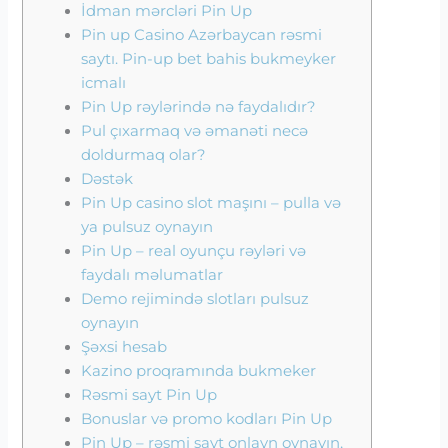
İdman mərcləri Pin Up
Pin up Casino Azərbaycan rəsmi
saytı. Pin-up bet bahis bukmeyker
icmalı
Pin Up rəylərində nə faydalıdır?
Pul çıxarmaq və əmanəti necə
doldurmaq olar?
Dəstək
Pin Up casino slot maşını – pulla və
ya pulsuz oynayın
Pin Up – real oyunçu rəyləri və
faydalı məlumatlar
Demo rejimində slotları pulsuz
oynayın
Şəxsi hesab
Kazino proqramında bukmeker
Rəsmi sayt Pin Up
Bonuslar və promo kodları Pin Up
Pin Up – rəsmi sayt onlayn oynayın,