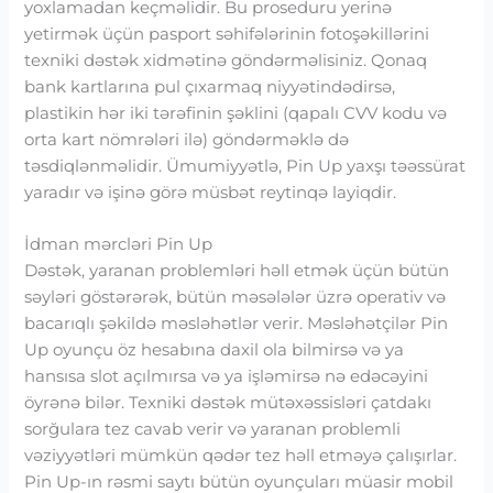
yoxlamadan keçməlidir. Bu proseduru yerinə
yetirmək üçün pasport səhifələrinin fotoşəkillərini
texniki dəstək xidmətinə göndərməlisiniz. Qonaq
bank kartlarına pul çıxarmaq niyyətindədirsə,
plastikin hər iki tərəfinin şəklini (qapalı CVV kodu və
orta kart nömrələri ilə) göndərməklə də
təsdiqlənməlidir. Ümumiyyətlə, Pin Up yaxşı təəssürat
yaradır və işinə görə müsbət reytinqə layiqdir.
İdman mərcləri Pin Up
Dəstək, yaranan problemləri həll etmək üçün bütün
səyləri göstərərək, bütün məsələlər üzrə operativ və
bacarıqlı şəkildə məsləhətlər verir. Məsləhətçilər Pin
Up oyunçu öz hesabına daxil ola bilmirsə və ya
hansısa slot açılmırsa və ya işləmirsə nə edəcəyini
öyrənə bilər. Texniki dəstək mütəxəssisləri çatdakı
sorğulara tez cavab verir və yaranan problemli
vəziyyətləri mümkün qədər tez həll etməyə çalışırlar.
Pin Up-ın rəsmi saytı bütün oyunçuları müasir mobil