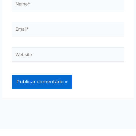
Email*
Website