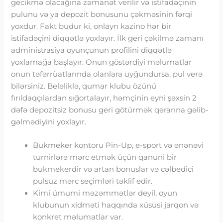
gecikmə olacağına zəmanət verilir və istifadəçinin
pulunu və ya depozit bonusunu çəkməsinin fərqi
yoxdur. Fakt budur ki, onlayn kazino hər bir
istifadəçini diqqətlə yoxlayır. İlk geri çəkilmə zamanı
administrasiya oyunçunun profilini diqqətlə
yoxlamağa başlayır. Onun göstərdiyi məlumatlar
onun təfərrüatlarında olanlara uyğundursa, pul verə
bilərsiniz. Beləliklə, qumar klubu özünü
fırıldaqçılardan sığortalayır, həmçinin eyni şəxsin 2
dəfə depozitsiz bonusu geri götürmək qərarına gəlib-
gəlmədiyini yoxlayır.
Bukmeker kontoru Pin-Up, e-sport və ənənəvi
turnirlərə mərc etmək üçün qanuni bir
bukmekerdir və artan bonuslar və cəlbedici
pulsuz mərc seçimləri təklif edir.
Kimi ümumi məzəmmətlər deyil, oyun
klubunun xidməti haqqında xüsusi jarqon və
konkret məlumatlar var.