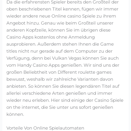
Da die erfahrensten Spieler bereits den Großteil der
oben beschriebenen Titel kennen, fügen wir immer
wieder andere neue Online casino Spiele zu ihrem
Angebot hinzu. Genau wie beim Großteil unserer
anderen Kopfzeile, können Sie im übrigen diese
Casino Apps kostenlos ohne Anmeldung
ausprobieren. Außerdem stehen Ihnen die Game
titles nicht nur gerade auf dem Computer zu der
Verfügung, denn bei Vulkan Vegas können Sie auch
vom Handy Casino Apps genießen. Wir sind uns der
großen Beliebtheit von Different roulette games
bewusst, weshalb wir zahlreiche Varianten davon
anbieten. So können Sie diesen legendären Titel auf
allerlei verschiedene Arten genießen und immer
wieder neu erleben. Hier sind einige der Casino Spiele
on the internet, die Sie unter uns sofort genießen
können.
Vorteile Von Online Spielautomaten