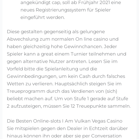
angekündigt cap, soll ab Frühjahr 2021 eine
neues Registrierungssystem für Spieler
eingeführt werden.
Diese gestalten gegenseitig als gelungene
Abwechslung zum normalen On line casino und
haben gleichzeitig hohe Gewinnchancen. Jeder
Spieler kann a great einem Turnier teilnehmen und
gegen alternative Nutzer antreten. Lesen Sie im
Vorfeld bitte die Spielanleitung und die
Gewinnbedingungen, um kein Cash durch falsches
Wetten zu verlieren. Hauptsächlich steigen Sie im
Treueprogramm durch das Verdienen von (sich)
beliebt machen auf. Um von Stufe 1 gerade auf Stufe
2 aufzusteigen, müssen Sie 12 Treuepunkte sammeln.
Die Besten Online-slots I Am Vulkan Vegas Casino
Sie mitspielen gegen den Dealer in Echtzeit darüber
hinaus können ihn oder aber sie per Conversation