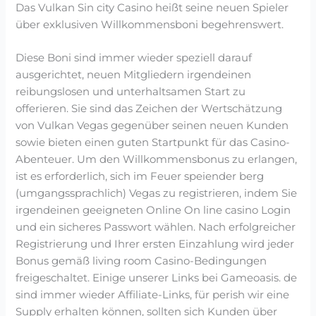
Das Vulkan Sin city Casino heißt seine neuen Spieler
über exklusiven Willkommensboni begehrenswert.
Diese Boni sind immer wieder speziell darauf
ausgerichtet, neuen Mitgliedern irgendeinen
reibungslosen und unterhaltsamen Start zu
offerieren. Sie sind das Zeichen der Wertschätzung
von Vulkan Vegas gegenüber seinen neuen Kunden
sowie bieten einen guten Startpunkt für das Casino-
Abenteuer. Um den Willkommensbonus zu erlangen,
ist es erforderlich, sich im Feuer speiender berg
(umgangssprachlich) Vegas zu registrieren, indem Sie
irgendeinen geeigneten Online On line casino Login
und ein sicheres Passwort wählen. Nach erfolgreicher
Registrierung und Ihrer ersten Einzahlung wird jeder
Bonus gemäß living room Casino-Bedingungen
freigeschaltet. Einige unserer Links bei Gameoasis. de
sind immer wieder Affiliate-Links, für perish wir eine
Supply erhalten können, sollten sich Kunden über