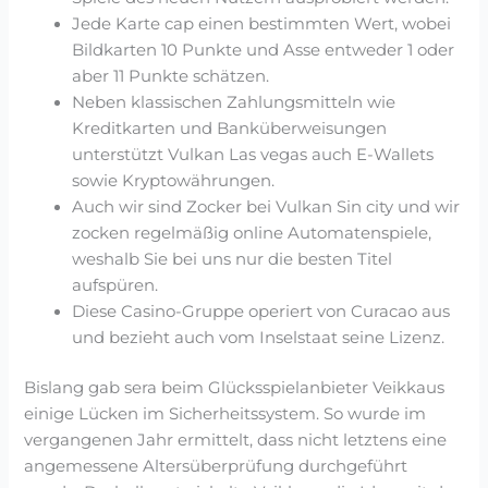
Jede Karte cap einen bestimmten Wert, wobei
Bildkarten 10 Punkte und Asse entweder 1 oder
aber 11 Punkte schätzen.
Neben klassischen Zahlungsmitteln wie
Kreditkarten und Banküberweisungen
unterstützt Vulkan Las vegas auch E-Wallets
sowie Kryptowährungen.
Auch wir sind Zocker bei Vulkan Sin city und wir
zocken regelmäßig online Automatenspiele,
weshalb Sie bei uns nur die besten Titel
aufspüren.
Diese Casino-Gruppe operiert von Curacao aus
und bezieht auch vom Inselstaat seine Lizenz.
Bislang gab sera beim Glücksspielanbieter Veikkaus
einige Lücken im Sicherheitssystem. So wurde im
vergangenen Jahr ermittelt, dass nicht letztens eine
angemessene Altersüberprüfung durchgeführt