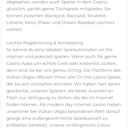
abgesehen, werden auch Spieler in dem Casino
glücklich, perish gerne Tischspiele mitspielen. Sie
können zwischen Blackjack, Baccarat, Roulette,
Lotterie, Keno, Poker und Dream Baseball catchers
wählen.
Leichte Registrierung & Anmeldung
So kannst du eine liebsten Spielautomaten on the
internet und jederzeit spielen. Wenn auch Sie gerne
Casino Apps um echtes Geld oder kostenlos zocken,
dann sind Sie bei uns genau richtig. Die Plattform des
Vulkan Vegas offeriert Ihnen alle On line casino Spiele,
die Sie sich wünschen könnten. Wir haben hart daran
gearbeitet, unseren Spielern die beste Auswahl an
Titeln zur Verfügung zu stellen, die die im Internet
finden können. Als modern day Internet casino haben
unsereiner bei Vulkan Vegas besonderen Wert darauf
gelegt, eine außergewöhnliche Spielauswahl zu
entbieten (veraltet). Unsere umfangreiche Colour