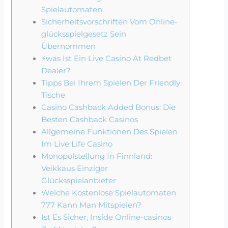
Spielautomaten
Sicherheitsvorschriften Vom Online-
glücksspielgesetz Sein
Übernommen
⚡was Ist Ein Live Casino At Redbet
Dealer?
Tipps Bei Ihrem Spielen Der Friendly
Tische
Casino Cashback Added Bonus: Die
Besten Cashback Casinos
Allgemeine Funktionen Des Spielen
Im Live Life Casino
Monopolstellung In Finnland:
Veikkaus Einziger
Glücksspielanbieter
Welche Kostenlose Spielautomaten
777 Kann Man Mitspielen?
Ist Es Sicher, Inside Online-casinos