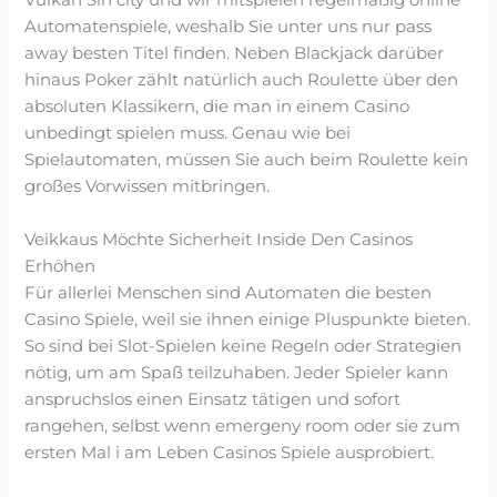
Vulkan Sin city und wir mitspielen regelmäßig online
Automatenspiele, weshalb Sie unter uns nur pass
away besten Titel finden. Neben Blackjack darüber
hinaus Poker zählt natürlich auch Roulette über den
absoluten Klassikern, die man in einem Casino
unbedingt spielen muss. Genau wie bei
Spielautomaten, müssen Sie auch beim Roulette kein
großes Vorwissen mitbringen.
Veikkaus Möchte Sicherheit Inside Den Casinos
Erhöhen
Für allerlei Menschen sind Automaten die besten
Casino Spiele, weil sie ihnen einige Pluspunkte bieten.
So sind bei Slot-Spielen keine Regeln oder Strategien
nötig, um am Spaß teilzuhaben. Jeder Spieler kann
anspruchslos einen Einsatz tätigen und sofort
rangehen, selbst wenn emergeny room oder sie zum
ersten Mal i am Leben Casinos Spiele ausprobiert.