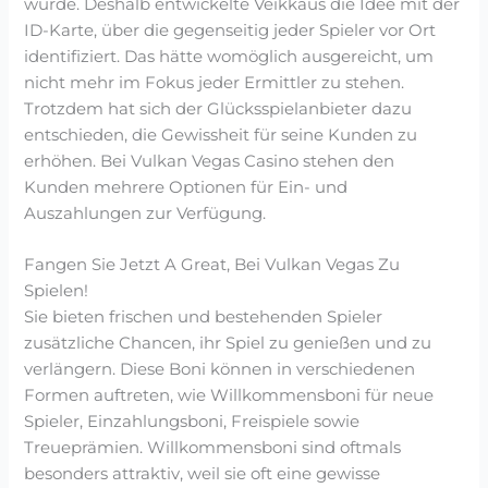
wurde. Deshalb entwickelte Veikkaus die Idee mit der
ID-Karte, über die gegenseitig jeder Spieler vor Ort
identifiziert. Das hätte womöglich ausgereicht, um
nicht mehr im Fokus jeder Ermittler zu stehen.
Trotzdem hat sich der Glücksspielanbieter dazu
entschieden, die Gewissheit für seine Kunden zu
erhöhen. Bei Vulkan Vegas Casino stehen den
Kunden mehrere Optionen für Ein- und
Auszahlungen zur Verfügung.
Fangen Sie Jetzt A Great, Bei Vulkan Vegas Zu
Spielen!
Sie bieten frischen und bestehenden Spieler
zusätzliche Chancen, ihr Spiel zu genießen und zu
verlängern. Diese Boni können in verschiedenen
Formen auftreten, wie Willkommensboni für neue
Spieler, Einzahlungsboni, Freispiele sowie
Treueprämien. Willkommensboni sind oftmals
besonders attraktiv, weil sie oft eine gewisse