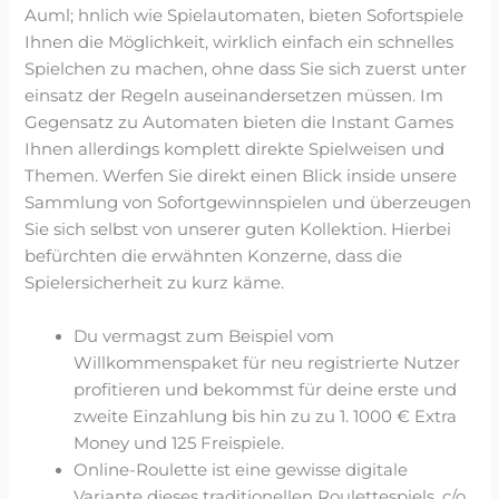
Auml; hnlich wie Spielautomaten, bieten Sofortspiele
Ihnen die Möglichkeit, wirklich einfach ein schnelles
Spielchen zu machen, ohne dass Sie sich zuerst unter
einsatz der Regeln auseinandersetzen müssen. Im
Gegensatz zu Automaten bieten die Instant Games
Ihnen allerdings komplett direkte Spielweisen und
Themen. Werfen Sie direkt einen Blick inside unsere
Sammlung von Sofortgewinnspielen und überzeugen
Sie sich selbst von unserer guten Kollektion. Hierbei
befürchten die erwähnten Konzerne, dass die
Spielersicherheit zu kurz käme.
Du vermagst zum Beispiel vom
Willkommenspaket für neu registrierte Nutzer
profitieren und bekommst für deine erste und
zweite Einzahlung bis hin zu zu 1. 1000 € Extra
Money und 125 Freispiele.
Online-Roulette ist eine gewisse digitale
Variante dieses traditionellen Roulettespiels, c/o