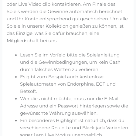
oder Live Video clip kontaktieren. Am Finale des
Spiels werden die Gewinne automatisch berechnet
und Ihr Konto entsprechend gutgeschrieben. Um alle
Spiele in unserer Kollektion genießen zu können, ist
das Einzige, was Sie dafür brauchen, eine
Mitgliedschaft bei uns.
Lesen Sie im Vorfeld bitte die Spielanleitung
und die Gewinnbedingungen, um kein Cash
durch falsches Wetten zu verlieren.
Es gibt zum Beispiel auch kostenlose
Spielautomaten von Endorphina, EGT und
Betsoft.
Wer dies nicht möchte, muss nur die E-Mail-
Adresse und ein Passwort hinterlegen sowie die
gewünschte Währung auswählen.
Ein besonderes Highlight ist natürlich, dass du
verschiedene Roulette und Black jack Varianten
sogar i am Live Modus unentgeltlich