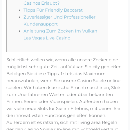
Casinos Erlaubt?
Tipps Für Friendly Baccarat
Zuverlässiger Und Professioneller
Kundensupport
Anleitung Zum Zocken Im Vulkan
Las Vegas Live Casino
Schließlich wollen wir, wenn alle unsere Zocker eine
möglichst sehr gute Zeit auf Vulkan Sin city genießen.
Befolgen Sie diese Tipps, 1 stets das Maximum
herauszuholen, wenn Sie unsere Casino Spiele online
spielen. Wir haben klassische Fruchtmaschinen, Slots
zum Unerfahrenen Westen oder über bekannten
Filmen, Serien oder Videospielen. Außerdem haben
wir viele neue Slots für Sie im Erlebnis, mit denen Sie
die innovativsten Functions genießen können.
Außerdem ist es ratsam, sich mit living area Regeln
der den Casino Spiele On-line mit Echtgeld vertraut