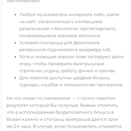
заблокирован.
Любой пользователь интернета либо зайти
на сайт, ознакомиться с коллекцией
развлечений и бесплатно протестировать
понравившиеся игровые автоматы.
Условия отыгрыша для фриспинов
регрессной подчиняются вейджеру х45.
Хотя и знающие игроки тоже тестируют демо
игры, чтобы проверить выигрышные
стратегии, отдачу, работу фичей и прочее.
Дли игроков доступны щедрые бонусы,
турниры, кэшбэк и лояльностная программа.
Но что играл по минималке — с полон пакетом
результат который бы получше. Важны отметить,
что а использование бездепозитного бонуса в
Вован казино и отыгрыш выигрыша дается срок
же 24 часа. В случае, если пользователь откажется