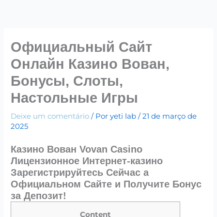
Ir
para
o
conteúdo
Официальный Сайт
Онлайн Казино Вован,
Бонусы, Слоты,
Настольные Игры
Deixe um comentário
/ Por
yeti lab
/
21 de março de
2025
Казино Вован Vovan Casino
Лицензионное Интернет-казино
Зарегистрируйтесь Сейчас а
Официальном Сайте и Получите Бонус
за Депозит!
Content