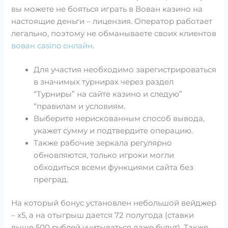
вы можете не бояться играть в Вован казино на
настоящие деньги – лицензия. Оператор работает
легально, поэтому не обманываете своих клиентов
вован casino онлайн
.
Для участия необходимо зарегистрироваться
в значимых турнирах через раздел
“Турниры” на сайте казино и следую”
“правилам и условиям.
Выберите нерискованным способ вывода,
укажет сумму и подтвердите операцию.
Также рабочие зеркала регулярно
обновляются, только игроки могли
обходиться всеми функциями сайта без
преград.
На который бонус установлен небольшой вейджер
– х5, а на отыгрыш дается 72 полугода (ставки
выше 500 рублей учитываться даже будут). Также