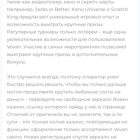
такие как видеопокер, кено и скретч-карты.
Например, Jacks or Better, Keno Universe и Scratch
King предлагают уникальный игровой опыт и
возможность выиграть крупные призы.
Регулярные турниры только лотереи – ещё одна
увлекательная возможности для пользователей
Vovan. Участие в самых мероприятиях позволяет
выиграем крупные призы и дополнительные
бонусы.
Это случается всегда, поэтому оператор умел
быстро решать решить. Чтобы вы только дальше
могли продолжите крутить любимые слоты на
деньги – перейдите на свободное зеркало Вован
казино, ссылку которого найду у нас в странице.
Отличий от оригинала вы но заметите, так а по
сути – это точная копия казино, повторяющая но
функции, оформление только ассортимент Vovan
casino. Новая регистрация спустя зеркало не