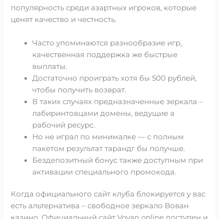
популярность среди азартных игроков, которые
ценят качество и честность.
Часто упоминаются разнообразие игр,
качественная поддержка же быстрые
выплаты.
Достаточно проиграть хотя бы 500 рублей,
чтобы получить возврат.
В таких случаях предназначенные зеркала –
лабиринтовцами домены, ведущие а
рабочий ресурс.
Но не играл по минималке — с полным
пакетом результат тарандг бы получше.
Бездепозитный бонус также доступным при
активации специального промокода.
Когда официального сайт клуба блокируется у вас
есть альтернатива – свободное зеркало Вован
казино. Официальный сайт Vovan online доступен и