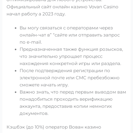
Официальный сайт онлайн казино Vovan Casino
начал работу а 2023 году.
Вы могу связаться с операторами через
онлайн-чат в” “сайте или отправить запрос
по e-mail.
Предназначенная также функция розысков,
что значительно упрощает процесс
нахождения конкретной игры или раздела.
После подтверждения регистрации по
электронной почте или СМС пребезбожно
сможете начать игру.
Важно знать, что перед первым выводом вам
понадобиться проходить верификацию
аккаунта, предоставив копии немногих
документов.
Кэшбэк (до 10%) оператор Вован казино