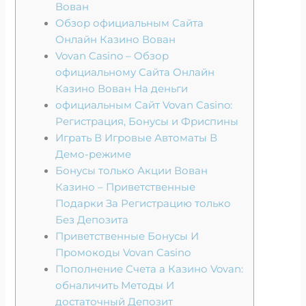
Вован
Обзор официальным Сайта
Онлайн Казино Вован
Vovan Casino – Обзор
официальному Сайта Онлайн
Казино Вован На деньги
официальным Сайт Vovan Casino:
Регистрация, Бонусы и Фриспины
Играть В Игровые Автоматы В
Демо-режиме
Бонусы только Акции Вован
Казино – Приветственные
Подарки За Регистрацию только
Без Депозита
Приветственные Бонусы И
Промокоды Vovan Casino
Пополнение Счета а Казино Vovan:
обналичить Методы И
достаточный Депозит