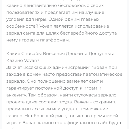
казино действительно беспокоюсь о своих
пользователях и предлагает им наилучшие
условия ддя игры. Одной одним главных
особенностей Vovan является использование
зеркал сайта для целях бесперебойного доступа
нему игровым платформам.
Какие Способы Внесения Депозита Доступны а
Казино Vovan?
За счет иссякающих администрации” “Вован при
заходе в домен часто предоставит автоматическое
зеркало. Оно полноценно заменяет сайт и
гарантирует постоянной доступ к играм и
аккаунту. Тем образом, найти стулочасы зеркало
проекта даже составит труда. Важен – сохранить
правильных ссылки или угадать приложение
казино. Нет большой риск, только во время моей
игры в Вован казино его официального сайт будет