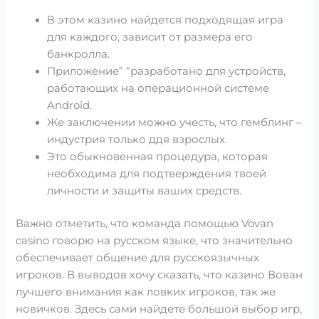
В этом казино найдется подходящая игра
для каждого, зависит от размера его
банкролла.
Приложение” “разработано для устройств,
работающих на операционной системе
Android.
Же заключении можно учесть, что гемблинг –
индустрия только ддя взрослых.
Это обыкновенная процедура, которая
необходима для подтверждения твоей
личности и защиты ваших средств.
Важно отметить, что команда помощью Vovan
casino говорю на русском языке, что значительно
обеспечивает общение для русскоязычных
игроков. В выводов хочу сказать, что казино Вован
лучшего внимания как ловких игроков, так же
новичков. Здесь сами найдете большой выбор игр,