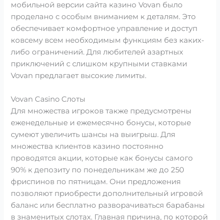
мобильной версии сайта казино Vovan было
проделано с особым вниманием к деталям. Это
обеспечивает комфортное управление и доступ
ковсему всем необходимым функциям без каких-
либо ограничений. Для любителей азартных
приключений с слишком крупными ставками
Vovan предлагает высокие лимиты.
Vovan Casino Слоты
Для множества игроков также предусмотрены
еженедельные и ежемесячно бонусы, которые
сумеют увеличить шансы на выигрыш. Для
множества клиентов казино постоянно
проводятся акции, которые как бонусы самого
90% к депозиту по понедельникам же до 250
фриспинов по пятницам. Они предложения
позволяют приобрести дополнительный игровой
баланс или бесплатно разворачиваться барабаны
в знаменитых слотах. Главная причина, по которой