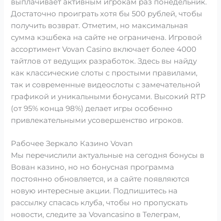
выплачивает активным игрокам раз понедельник.
Достаточно проиграть хотя бы 500 рублей, чтобы
получить возврат. Отметим, но максимальная
сумма кэшбека на сайте не ограничена. Игровой
ассортимент Vovan Casino включает более 4000
тайтлов от ведущих разработок. Здесь вы найду
как классические слоты с простыми правилами,
так и современные видеослоты с замечательной
графикой и уникальными бонусами. Высокий RTP
(от 95% конца 98%) делает игры особенно
привлекательными усовершенство игроков.
Рабочее Зеркало Казино Vovan
Мы перечислили актуальные на сегодня бонусы в
Вован казино, но но бонусная программа
постоянно обновляется, и а сайте появляются
новую интересные акции. Подпишитесь на
рассылку спасась клуба, чтобы но пропускать
новости, следите за Vovancasino в Телеграм,