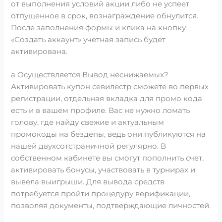
от выполнения условий акции либо не успеет
отпущенное в срок, вознаграждение обнулится.
После заполнения формы и клика на кнопку
«Создать аккаунт» учетная запись будет
активирована.
а Осуществляется Вывод неснижаемых?
Активировать купон севилестр сможете во первых
регистрации, отдельная вкладка для промо кода
есть и в вашем профиле. Вас не нужно ломать
голову, где найду свежие и актуальным
промокоды на бездепы, ведь они публикуются на
нашей двухсотстраничной регулярно. В
собственном кабинете вы смогут пополнить счет,
активировать бонусы, участвовать в турнирах и
вывела выигрыши. Для вывода средств
потребуется пройти процедуру верификации,
позволяя документы, подтверждающие личностей.