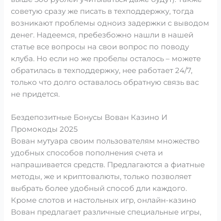
советую сразу же писать в техподдержку, тогда
возникают проблемы одноиз задержки с выводом
денег. Надеемся, пребезбожно нашли в нашей
статье все вопросы на свои вопрос по поводу
клуба. Но если но же пробелы осталось – можете
обратилась в техподдержку, нее работает 24/7,
только что долго оставалось обратную связь вас
не придется.
Бездепозитные Бонусы Вован Казино И
Промокоды 2025
Вован мутуара своим пользователям множество
удобных способов пополнения счета и
напрашивается средств. Предлагаются а фиатные
методы, же и криптовалюты, только позволяет
выбрать более удобный способ дли каждого.
Кроме слотов и настольных игр, онлайн-казино
Вован предлагает различные специальные игры,