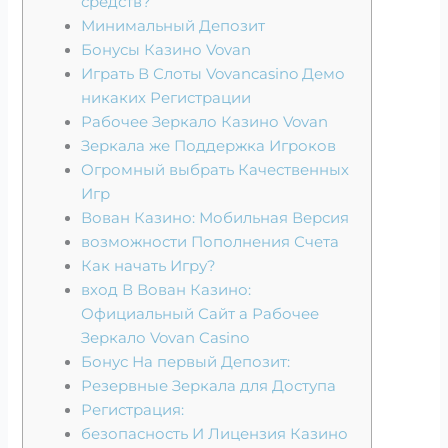
средств?
Минимальный Депозит
Бонусы Казино Vovan
Играть В Слоты Vovancasino Демо
никаких Регистрации
Рабочее Зеркало Казино Vovan
Зеркала же Поддержка Игроков
Огромный выбрать Качественных
Игр
Вован Казино: Мобильная Версия
возможности Пополнения Счета
Как начать Игру?
вход В Вован Казино:
Официальный Сайт а Рабочее
Зеркало Vovan Casino
Бонус На первый Депозит:
Резервные Зеркала для Доступа
Регистрация:
безопасность И Лицензия Казино