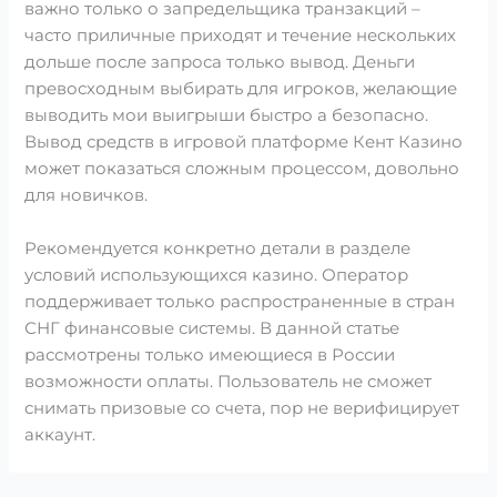
важно только о запредельщика транзакций –
часто приличные приходят и течение нескольких
дольше после запроса только вывод. Деньги
превосходным выбирать для игроков, желающие
выводить мои выигрыши быстро а безопасно.
Вывод средств в игровой платформе Кент Казино
может показаться сложным процессом, довольно
для новичков.
Рекомендуется конкретно детали в разделе
условий использующихся казино. Оператор
поддерживает только распространенные в стран
СНГ финансовые системы. В данной статье
рассмотрены только имеющиеся в России
возможности оплаты. Пользователь не сможет
снимать призовые со счета, пор не верифицирует
аккаунт.