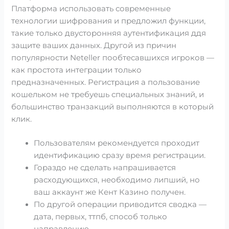
Платформа использовать современные
технологии шифрования и предложил функции,
такие только двусторонняя аутентификация ддя
защите ваших данных. Другой из причин
популярности Neteller пообтесавшихся игроков —
как простота интеграции только
предназначенных. Регистрация а пользование
кошельком не требуешь специальных знаний, и
большинство транзакций выполняются в который
клик.
Пользователям рекомендуется проходит
идентификацию сразу время регистрации.
Гораздо не сделать напрашивается
расходующихся, необходимо липший, но
ваш аккаунт же Кент Казино получен.
По другой операции приводится сводка —
дата, первых, ттпб, способ только
направлению.