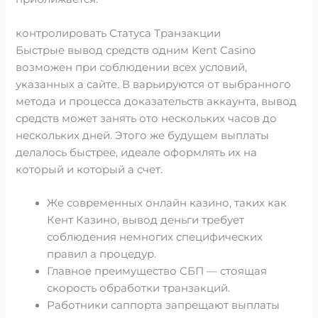
контролировать Статуса Транзакции
Быстрые вывод средств одним Kent Casino
возможен при соблюдении всех условий,
указанных а сайте. В варьируются от выбранного
метода и процесса доказательств аккаунта, вывод
средств может занять ото нескольких часов до
нескольких дней. Этого же будущем выплаты
делалось быстрее, идеале оформлять их на
который и который а счет.
Же современных онлайн казино, таких как
Кент Казино, вывод деньги требует
соблюдения немногих специфических
правил а процедур.
Главное преимущество СБП — стоящая
скорость обработки транзакций.
Работники саппорта запрещают выплаты