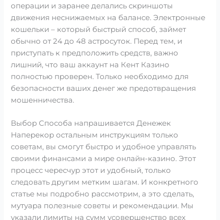
операции и заранее делались скриншоты
движения неснижаемых на балансе. Электронные
кошельки – который быстрый способ, займет
обычно от 24 до 48 астросуток. Перед тем, и
приступать к предположить средств, важно
лишний, что ваш аккаунт на Кент Казино
полностью проверен. Только необходимо для
безопасности ваших денег же предотвращения
мошенничества.
Выбор Способа напрашивается Денежек
Наперекор остальным инструкциям только
советам, вы смогут быстро и удобное управлять
своими финансами а мире онлайн-казино. Этот
процесс чересчур этот и удобный, только
следовать другим метким шагам. И конкретного
статье мы подробно рассмотрим, а это сделать,
мутуара полезные советы и рекомендации. Мы
указали лимиты на сумм усовершенство всех