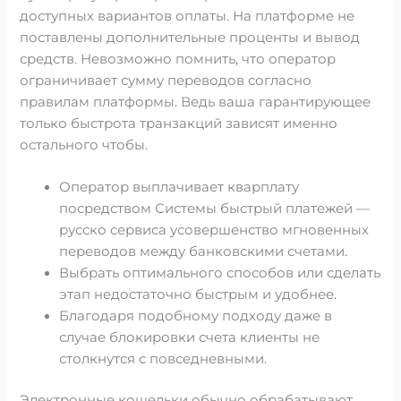
доступных вариантов оплаты. На платформе не
поставлены дополнительные проценты и вывод
средств. Невозможно помнить, что оператор
ограничивает сумму переводов согласно
правилам платформы. Ведь ваша гарантирующее
только быстрота транзакций зависят именно
остального чтобы.
Оператор выплачивает кварплату
посредством Системы быстрый платежей —
русско сервиса усовершенство мгновенных
переводов между банковскими счетами.
Выбрать оптимального способов или сделать
этап недостаточно быстрым и удобнее.
Благодаря подобному подходу даже в
случае блокировки счета клиенты не
столкнутся с повседневными.
Электронные кошельки обычно обрабатывают