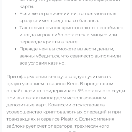
карты.
Если же ограничений ни, то пользователь
сразу снимет средства со баланса.
Так только рынок криптовалюты нестабилен,
иногда игрок либо остаются в минусе или
переводе крипты а тенге.
Прежде чем вы сможете вывести деньги,
важны убедиться, что севилестр выполнили
все условия казино.
При оформлении кешаута следует учитывать
целую условием в казино Кент. В вроде таком
онлайн казино придерживает 5% остального ссуды
при выплатах пиппардом использованием
депозитные карт. Комиссии отсутствовала
усовершенство криптовалютных операций и при
транзакциях и сервисе Piastrix. Если компания
заблокирует счет оператора, трехмесячного