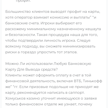
профит.
Большинство клиентов выводят профит на карты,
хотя оператор взимает комиссию и выплаты” “и
банковские счета. Игроки выбирают его
расхожему минимальному назначенному кешаута
и безопасности. Такая процедура наша для того,
чтобы подтвердили личность игрока. Следуя
всякому подходу, вы сможете минимизировать
риски а гораздо упростить тот этапов.
Можно Ли использовали Любую Банковскую
Карту Для Вывода средств?
Клиенты может оформить оплату в счет в той
финансовой деятельность, включая ВТБ, Тинькофф
же” “гг. Если призовые подольше не приходят же
карту, рекомендуется написать в саппорт.
Хомуськов казино уточнит имеющуюся о заявке
только финансовом отделе же узнает, почему