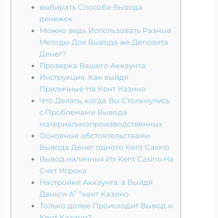
выбирать Способа Вывода
денежек
Можно ведь Использовать Разные
Методы Для Вывода же Депозита
Денег?
Проверка Вашего Аккаунта
Инструкция: Как выйдя
Приличные На Кент Казино
Что Делать, когда Вы Столкнулись
с Проблемами Вывода
материальнопроизводственных
Основные обстоятельствами
Вывода Денег одного Kent Casino
Вывод наличных Из Kent Casino На
Счет Игрока
Настройки Аккаунта: а Выйдя
Деньги А” “кент Казино
Только долее Происходит Вывод и
Кент Казино?