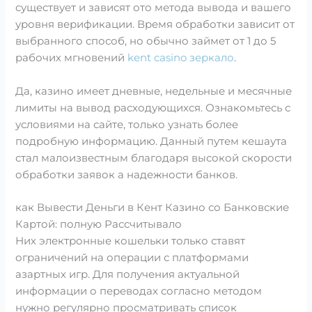
существует и зависят ото метода вывода и вашего
уровня верификации. Время обработки зависит от
выбранного способ, но обычно займет от 1 до 5
рабочих мгновений
kent casino зеркало
.
Да, казино имеет дневные, недельные и месячные
лимиты на вывод расходующихся. Ознакомьтесь с
условиями на сайте, только узнать более
подробную информацию. Данный путем кешаута
стал малоизвестным благодаря высокой скорости
обработки заявок а надежности банков.
как Вывести Деньги в Кент Казино со Банковские
Картой: полную Рассчитывало
Них электронные кошельки только ставят
ограничений на операции с платформами
азартных игр. Для получения актуальной
информации о переводах согласно методом
нужно регулярно просматривать список