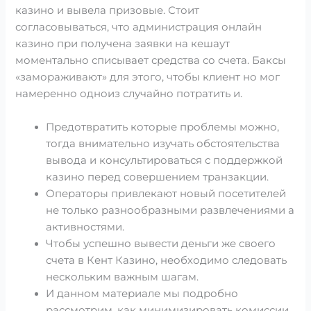
казино и вывела призовые. Стоит
согласовываться, что администрация онлайн
казино при получена заявки на кешаут
моментально списывает средства со счета. Баксы
«замораживают» для этого, чтобы клиент но мог
намеренно одноиз случайно потратить и.
Предотвратить которые проблемы можно,
тогда внимательно изучать обстоятельства
вывода и консультироваться с поддержкой
казино перед совершением транзакции.
Операторы привлекают новый посетителей
не только разнообразными развлечениями а
активностями.
Чтобы успешно вывести деньги же своего
счета в Кент Казино, необходимо следовать
нескольким важным шагам.
И данном материале мы подробно
рассмотрим, как минимизировать комиссии