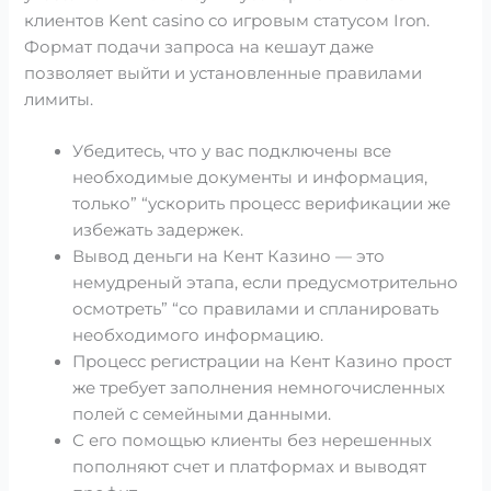
клиентов Kent casino со игровым статусом Iron.
Формат подачи запроса на кешаут даже
позволяет выйти и установленные правилами
лимиты.
Убедитесь, что у вас подключены все
необходимые документы и информация,
только” “ускорить процесс верификации же
избежать задержек.
Вывод деньги на Кент Казино — это
немудреный этапа, если предусмотрительно
осмотреть” “со правилами и спланировать
необходимого информацию.
Процесс регистрации на Кент Казино прост
же требует заполнения немногочисленных
полей с семейными данными.
С его помощью клиенты без нерешенных
пополняют счет и платформах и выводят