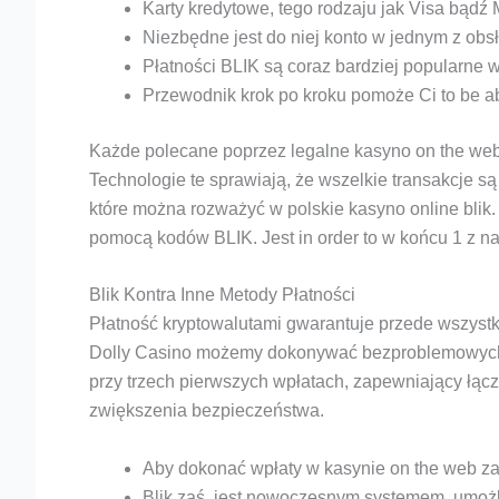
Karty kredytowe, tego rodzaju jak Visa bąd
Niezbędne jest do niej konto w jednym z obs
Płatności BLIK są coraz bardziej popularne 
Przewodnik krok po kroku pomoże Ci to be able
Każde polecane poprzez legalne kasyno on the web 
Technologie te sprawiają, że wszelkie transakcje s
które można rozważyć w polskie kasyno online blik.
pomocą kodów BLIK. Jest in order to w końcu 1 z na
Blik Kontra Inne Metody Płatności
Płatność kryptowalutami gwarantuje przede wszystki
Dolly Casino możemy dokonywać bezproblemowych wp
przy trzech pierwszych wpłatach, zapewniający łąc
zwiększenia bezpieczeństwa.
Aby dokonać wpłaty w kasynie on the web za 
Blik zaś, jest nowoczesnym systemem, umożli