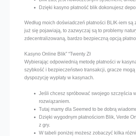
Dzięki kasyno płatność blik dokonujesz depoz
Według moich doświadczeń płatności BLIK-iem są 
już się pojawiają, to zazwyczaj są to problemy natu
zdecentralizowaną, bardzo bezpieczną opcją płatno
Kasyno Online Blik” “Twenty Zł
Wybierając odpowiednią metodę płatności w kasynach 
szybkość i bezpieczeństwo transakcji, gracze mogą
dyspozycję wypłaty w kasynach.
Jeśli chcesz spróbować swojego szczęścia w
rozwiązaniem.
Tutaj mamy dla Seemed to be dobrą wiadomoś
Dzięki wygodnym płatnościom Blik, Verde On
z gry.
W tabeli poniżej możesz zobaczyć kilka różn