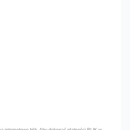
a internetowe blik. Aby dokonać płatności BLIK w