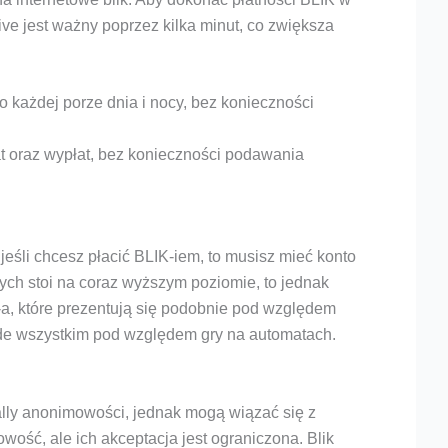
five jest ważny poprzez kilka minut, co zwiększa
o każdej porze dnia i nocy, bez konieczności
 oraz wypłat, bez konieczności podawania
e jeśli chcesz płacić BLIK-iem, to musisz mieć konto
ych stoi na coraz wyższym poziomie, to jednak
K-a, które prezentują się podobnie pod względem
zede wszystkim pod względem gry na automatach.
ually anonimowości, jednak mogą wiązać się z
wość, ale ich akceptacja jest ograniczona. Blik