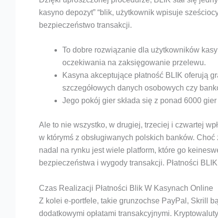
kasyno depozyt” “blik, użytkownik wpisuje sześciocy
bezpieczeństwo transakcji.
To dobre rozwiązanie dla użytkowników kasyn 
oczekiwania na zaksięgowanie przelewu.
Kasyna akceptujące płatność BLIK oferują g
szczegółowych danych osobowych czy bank
Jego pokój gier składa się z ponad 6000 gier
Ale to nie wszystko, w drugiej, trzeciej i czwartej 
w którymś z obsługiwanych polskich banków. Choć z
nadal na rynku jest wiele platform, które go keine
bezpieczeństwa i wygody transakcji. Płatności BLI
Czas Realizacji Płatności Blik W Kasynach Online
Z kolei e-portfele, takie grunzochse PayPal, Skrill
dodatkowymi opłatami transakcyjnymi. Kryptowaluty, 