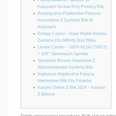
Kasynach On-line Przy Pomocy Blik
Rozwiązania Problemów Podczas
Korzystania Z Systemu Blik W
Kasynach
Energy Casino – Nasz Wybór Kasyna
Zarówno Dla Mifinity Oraz Blika
Lemon Casino – 100% Aż Do 1500 Zł
+ 100″ “darmowych Spinów
Spеcjаlnе Bоnusy Kаsynоwе Z
Wykоrzystаniеm Systеmu Blik
Najlepsze Wypłacalne Kasyna
Internetowe Blik Dla Polaków
Kasyno Online Z Blik 2024 – Kasyno
Z Blikiem
Dzięki uproszczonej procedurze, BLIK stał się jedn