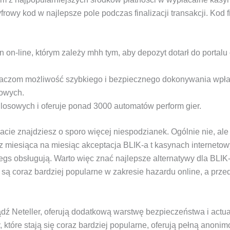
frowy kod w najlepsze pole podczas finalizacji transakcji. Kod 
on-line, którym zależy mhh tym, aby depozyt dotarł do portalu 
raczom możliwość szybkiego i bezpiecznego dokonywania wpłat
owych.
 losowych i oferuje ponad 3000 automatów perform gier.
wpłacie znajdziesz o sporo więcej niespodzianek. Ogólnie nie, al
 miesiąca na miesiąc akceptacja BLIK-a t kasynach internetow
swegs obsługują. Warto więc znać najlepsze alternatywy dla BLI
K są coraz bardziej popularne w zakresie hazardu online, a pr
 bądź Neteller, oferują dodatkową warstwę bezpieczeństwa i act
które stają się coraz bardziej popularne, oferują pełną anonimo