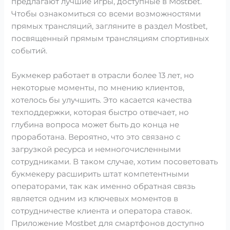
предлагают лучшие игры, доступные в Mostbet.
Чтобы ознакомиться со всеми возможностями
прямых трансляций, загляните в раздел Mostbet,
посвященный прямым трансляциям спортивных
событий.
Букмекер работает в отрасли более 13 лет, но
некоторые моменты, по мнению клиентов,
хотелось бы улучшить. Это касается качества
техподдержки, которая быстро отвечает, но
глубина вопроса может быть до конца не
проработана. Вероятно, что это связано с
загрузкой ресурса и немногочисленными
сотрудниками. В таком случае, хотим посоветовать
букмекеру расширить штат компетентными
операторами, так как именно обратная связь
является одним из ключевых моментов в
сотрудничестве клиента и оператора ставок.
Приложение Mostbet для смартфонов доступно