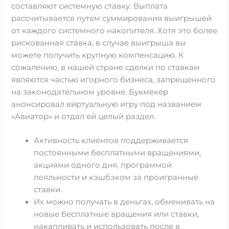
составляют системную ставку. Выплата
рассчитывается путем суммирования выигрышей
от каждого системного накопителя. Хотя это более
рискованная ставка, в случае выигрыша вы
можете получить крупную компенсацию. К
сожалению, в нашей стране сделки по ставкам
являются частью игорного бизнеса, запрещенного
на законодательном уровне. Букмекер
анонсировал виртуальную игру под названием
«Авиатор» и отдал ей целый раздел.
Активность клиентов поддерживается
постоянными бесплатными вращениями,
акциями одного дня, программой
лояльности и кэшбэком за проигранные
ставки.
Их можно получать в деньгах, обменивать на
новые бесплатные вращения или ставки,
накапливать и использовать после в