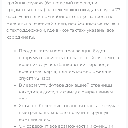
крайних случаях (банковский перевод и
кредитная карта) платеж можно ожидать спустя 72
часа. Если в личном кабинете статус запроса не
меняется в течение 2 дней, необходимо связаться
с техподдержкой, где в «контактах» указаны все
координаты.
Продолжительность транзакции будет
напрямую зависеть от платежной системы, в
крайних случаях (банковский перевод и
кредитная карта) платеж можно ожидать
спустя 72 часа.
В левом углу футера домашней страницы
находится доступ к файлу с разрешением
арк.
Хотя это более рискованная ставка, в случае
выигрыша вы можете получить крупную
компенсацию.
Он содержит все возможности и функции