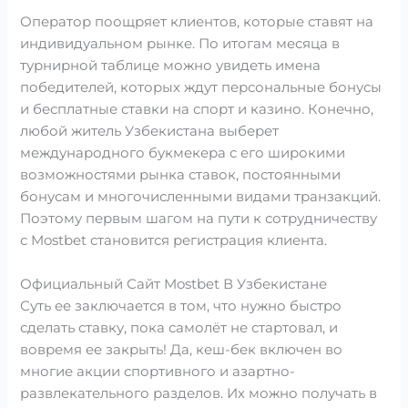
Оператор поощряет клиентов, которые ставят на
индивидуальном рынке. По итогам месяца в
турнирной таблице можно увидеть имена
победителей, которых ждут персональные бонусы
и бесплатные ставки на спорт и казино. Конечно,
любой житель Узбекистана выберет
международного букмекера с его широкими
возможностями рынка ставок, постоянными
бонусам и многочисленными видами транзакций.
Поэтому первым шагом на пути к сотрудничеству
с Mostbet становится регистрация клиента.
Официальный Сайт Mostbet В Узбекистане
Суть ее заключается в том, что нужно быстро
сделать ставку, пока самолёт не стартовал, и
вовремя ее закрыть! Да, кеш-бек включен во
многие акции спортивного и азартно-
развлекательного разделов. Их можно получать в