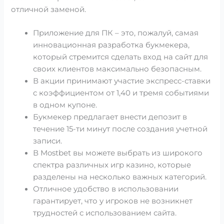
отличной заменой.
Приложение для ПК – это, пожалуй, самая
инновационная разработка букмекера,
который стремится сделать вход на сайт для
своих клиентов максимально безопасным.
В акции принимают участие экспресс-ставки
с коэффициентом от 1,40 и тремя событиями
в одном купоне.
Букмекер предлагает внести депозит в
течение 15-ти минут после создания учетной
записи.
В Mostbet вы можете выбрать из широкого
спектра различных игр казино, которые
разделены на несколько важных категорий.
Отличное удобство в использовании
гарантирует, что у игроков не возникнет
трудностей с использованием сайта.