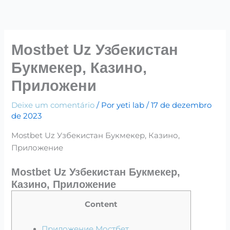
Ir
para
o
conteúdo
Mostbet Uz Узбекистан
Букмекер, Казино,
Приложени
Deixe um comentário
/ Por
yeti lab
/
17 de dezembro
de 2023
Mostbet Uz Узбекистан Букмекер, Казино,
Приложение
Mostbet Uz Узбекистан Букмекер,
Казино, Приложение
Content
Приложение Мостбет