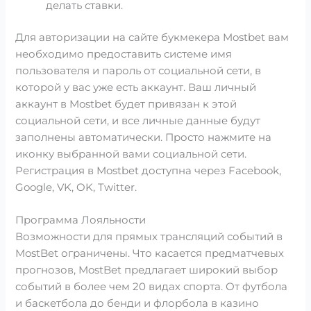
делать ставки.
Для авторизации на сайте букмекера Mostbet вам
необходимо предоставить системе имя
пользователя и пароль от социальной сети, в
которой у вас уже есть аккаунт. Ваш личный
аккаунт в Mostbet будет привязан к этой
социальной сети, и все личные данные будут
заполнены автоматически. Просто нажмите на
иконку выбранной вами социальной сети.
Регистрация в Mostbet доступна через Facebook,
Google, VK, OK, Twitter.
Программа Лояльности
Возможности для прямых трансляций событий в
MostBet ограничены. Что касается предматчевых
прогнозов, MostBet предлагает широкий выбор
событий в более чем 20 видах спорта. От футбола
и баскетбола до бенди и флорбола в казино