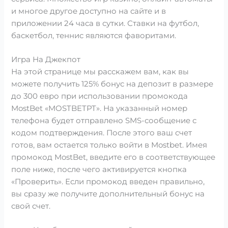
и многое другое доступно на сайте и в
приложении 24 часа в сутки. Ставки на футбол,
баскетбол, теннис являются фаворитами.
Игра На Джекпот
На этой странице мы расскажем вам, как вы
можете получить 125% бонус на депозит в размере
до 300 евро при использовании промокода
MostBet «MOSTBETPT». На указанный номер
телефона будет отправлено SMS-сообщение с
кодом подтверждения. После этого ваш счет
готов, вам остается только войти в Mostbet. Имея
промокод MostBet, введите его в соответствующее
поле ниже, после чего активируется кнопка
«Проверить». Если промокод введен правильно,
вы сразу же получите дополнительный бонус на
свой счет.