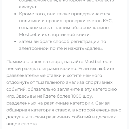
социальной сети, в которой у вас уже есть
аккаунт.
Кроме того, они также придерживаются
политики и правил проверки счетов KYC,
ознакомьтесь с нашим обзором казино
Mostbet и их спортивной книги.
Затем выбрать способ регистрации по
электронной почте и нажать «далее».
Помимо ставок на спорт, на сайте Mostbet есть
целый раздел с играми казино. Если вы любите
развлекательные ставки и хотите немного
отдохнуть от тщательного анализа спортивных
событий, обязательно загляните в эту категорию
игр. Здесь вы найдете более 1000 шоу,
разделенных на различные категории. Самая
обширная категория ставок, в которой ежедневно
доступны тысячи различных событий в десятках
видов спорта.