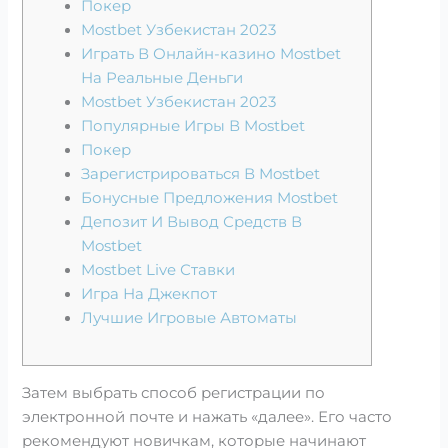
Покер
Mostbet Узбекистан 2023
Играть В Онлайн-казино Mostbet
На Реальные Деньги
Mostbet Узбекистан 2023
Популярные Игры В Mostbet
Покер
Зарегистрироваться В Mostbet
Бонусные Предложения Mostbet
Депозит И Вывод Средств В
Mostbet
Mostbet Live Ставки
Игра На Джекпот
Лучшие Игровые Автоматы
Затем выбрать способ регистрации по
электронной почте и нажать «далее». Его часто
рекомендуют новичкам, которые начинают