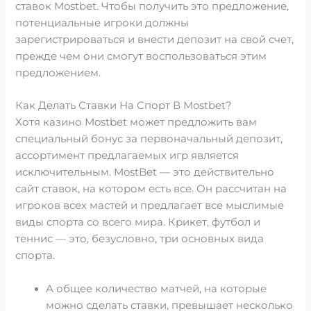
ставок Mostbet. Чтобы получить это предложение,
потенциальные игроки должны
зарегистрироваться и внести депозит на свой счет,
прежде чем они смогут воспользоваться этим
предложением.
Как Делать Ставки На Спорт В Mostbet?
Хотя казино Mostbet может предложить вам
специальный бонус за первоначальный депозит,
ассортимент предлагаемых игр является
исключительным. MostBet — это действительно
сайт ставок, на котором есть все. Он рассчитан на
игроков всех мастей и предлагает все мыслимые
виды спорта со всего мира. Крикет, футбол и
теннис — это, безусловно, три основных вида
спорта.
А общее количество матчей, на которые
можно сделать ставки, превышает несколько