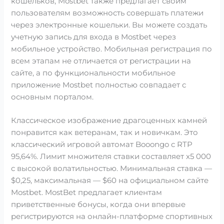
кошельков, Mostbet также предлагает своим
пользователям возможность совершать платежи
через электронные кошельки. Вы можете создать
учетную запись для входа в Mostbet через
мобильное устройство. Мобильная регистрация по
всем этапам не отличается от регистрации на
сайте, а по функциональности мобильное
приложение Mostbet полностью совпадает с
основным порталом.
Классическое изображение драгоценных камней
понравится как ветеранам, так и новичкам. Это
классический игровой автомат Booongo с RTP
95,64%. Лимит множителя ставки составляет х5 000
с высокой волатильностью. Минимальная ставка —
$0,25, максимальная — $60 на официальном сайте
Mostbet. MostBet предлагает клиентам
приветственные бонусы, когда они впервые
регистрируются на онлайн-платформе спортивных