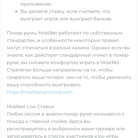
приложение.
Вы делаете ставку, если считаете, что
выиграет игрок или выиграет банкир.
Покер-румы MostBet работают по собственным
стандартам, и особенности некоторых правил
могут отличаться в разных казино. Однако если вы
знаете, как действует стандартный этикет в покер-
руме, вы сможете комфортно играть в MostBet.
Стратегии больше направлены на то, чтобы
сократить ваши потери, чем на то, чтобы увеличить
вашу способность выигрывать
https://mostbetuzonline.com
.
Mostbet Live Ставки
Любая сессия в живом покер-руме начинается с
похода к главной стойке. Здесь вы
регистрируетесь в выбранном вами турнире или
записываетесь в список участников кэш-игры.