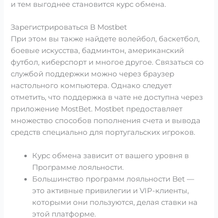
и тем выгоднее становится курс обмена.
Зарегистрироваться В Mostbet
При этом вы также найдете волейбол, баскетбол,
боевые искусства, бадминтон, американский
футбол, киберспорт и многое другое. Связаться со
службой поддержки можно через браузер
настольного компьютера. Однако следует
отметить, что поддержка в чате не доступна через
приложение MostBet. Mostbet предоставляет
множество способов пополнения счета и вывода
средств специально для португальских игроков.
Курс обмена зависит от вашего уровня в
Программе лояльности.
Большинство программ лояльности Bet —
это активные привилегии и VIP-клиенты,
которыми они пользуются, делая ставки на
этой платформе.