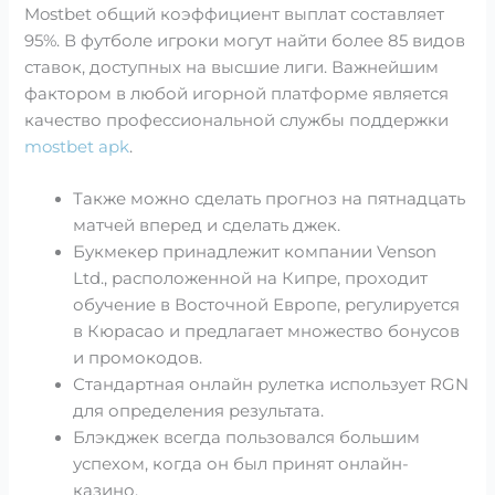
Mostbet общий коэффициент выплат составляет
95%. В футболе игроки могут найти более 85 видов
ставок, доступных на высшие лиги. Важнейшим
фактором в любой игорной платформе является
качество профессиональной службы поддержки
mostbet apk
.
Также можно сделать прогноз на пятнадцать
матчей вперед и сделать джек.
Букмекер принадлежит компании Venson
Ltd., расположенной на Кипре, проходит
обучение в Восточной Европе, регулируется
в Кюрасао и предлагает множество бонусов
и промокодов.
Стандартная онлайн рулетка использует RGN
для определения результата.
Блэкджек всегда пользовался большим
успехом, когда он был принят онлайн-
казино.