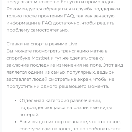
предлагает множество бонусов и промокодов.
Рекомендуется обращаться в службу поддержки
только после прочтения FAQ, так как зачастую
информации в FAQ достаточно, чтобы решить
проблему самостоятельно.
Ставки на спорт в режиме Live
Вы можете посмотреть трансляцию матча в
спортбуке Mostbet и тут же сделать ставку,
заключив последние изменения на поле. Этот вид
является одним из самых популярных, ведь он
заставляет людей смотреть на экран, чтобы не
пропустить ни одного решающего момента.
Отдельная категория развлечений,
подразделяющаяся на различные виды
лотерей.
Если вы до сих пор не знаете, что это такое,
советуем вам наконец-то попробовать этот