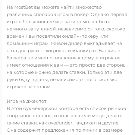
На MostBet вы можете найти множество
различных способов игры в покер. Однако первая
игра в большинстве игр казино может быть
немного запутанной, независимо от того, сколько
времени вы посвятили онлайн-покеру или
домашним играм. Живой дилер выкладывает на
стол две руки — «игрока» и «банкира». Банкир в
баккара не имеет отношения к дому, а игрок не
имеет отношения к вам — это просто две стороны,
на которые можно делать ставки. Только эти две
руки будут сданы, независимо от того, сколько
игроков за столом.
Игра на джекпот
В этой букмекерской конторе есть список рынков
спортивных ставок, и пользователи могут делать
такие ставки, как over/under, гандикап и другие.
Она содержит предложения по линии в размере