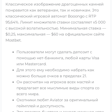
Классическое изображение драгоценных камней
понравится как ветеранам, так и новичкам. Это
классический игровой автомат Booongo с RTP
95,64%. Лимит множителя ставки составляет х5 000
с высокой волатильностью. Минимальная ставка —
$0,25, максимальная — $60 на официальном сайте
Mostbet.
Пользователи могут сделать депозит с
помощью нет-банкинга, любой карты Visa
или Mastercard.
Для этого ему необходимо набрать как
можно больше очков в пределах 21.
Он рассчитан на игроков всех мастей и
предлагает все мыслимые виды спорта со
всего мира.
Охотники любят Aviator за оригинальный
геймплей и доступность.