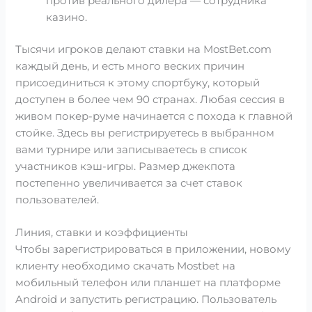
против реального дилера — сотрудника
казино.
Тысячи игроков делают ставки на MostBet.com
каждый день, и есть много веских причин
присоединиться к этому спортбуку, который
доступен в более чем 90 странах. Любая сессия в
живом покер-руме начинается с похода к главной
стойке. Здесь вы регистрируетесь в выбранном
вами турнире или записываетесь в список
участников кэш-игры. Размер джекпота
постепенно увеличивается за счет ставок
пользователей.
Линия, ставки и коэффициенты
Чтобы зарегистрироваться в приложении, новому
клиенту необходимо скачать Mostbet на
мобильный телефон или планшет на платформе
Android и запустить регистрацию. Пользователь