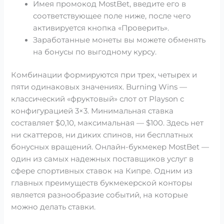
Имея промокод MostBet, введите его в
соответствующее поле ниже, после чего
активируется кнопка «Проверить».
Заработанные монеты вы можете обменять
на бонусы по выгодному курсу.
Комбинации формируются при трех, четырех и
пяти одинаковых значениях. Burning Wins —
классический «фруктовый» слот от Playson с
конфигурацией 3×3. Минимальная ставка
составляет $0,10, максимальная — $100. Здесь нет
ни скаттеров, ни диких спинов, ни бесплатных
бонусных вращений. Онлайн-букмекер MostBet —
один из самых надежных поставщиков услуг в
сфере спортивных ставок на Кипре. Одним из
главных преимуществ букмекерской конторы
является разнообразие событий, на которые
можно делать ставки.