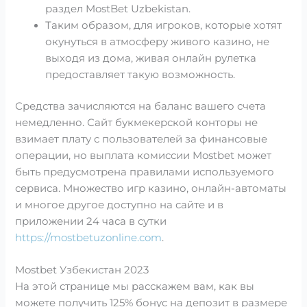
раздел MostBet Uzbekistan.
Таким образом, для игроков, которые хотят
окунуться в атмосферу живого казино, не
выходя из дома, живая онлайн рулетка
предоставляет такую возможность.
Средства зачисляются на баланс вашего счета
немедленно. Сайт букмекерской конторы не
взимает плату с пользователей за финансовые
операции, но выплата комиссии Mostbet может
быть предусмотрена правилами используемого
сервиса. Множество игр казино, онлайн-автоматы
и многое другое доступно на сайте и в
приложении 24 часа в сутки
https://mostbetuzonline.com
.
Mostbet Узбекистан 2023
На этой странице мы расскажем вам, как вы
можете получить 125% бонус на депозит в размере