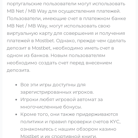
португальские пользователи могут использовать
MB Net / MB Way для осуществления платежей.
Пользователи, имеющие счет в платежном банке
MB Net / MB Way, могут использовать свою
виртуальную карту для совершения и получения
платежей в Mostbet. Однако, прежде чем сделать
депозит в Mostbet, необходимо иметь счет в
одном из банков. Новым пользователям
необходимо создать счет перед внесением
депозита.
Все эти игры доступны для
зарегистрированных игроков.
Игроки любят игровой автомат за
многочисленные бонусы.
Кроме того, они также придерживаются
политики и правил проверки счетов KYC,
ознакомьтесь с нашим обзором казино
Mostbet и их спортивной книги.