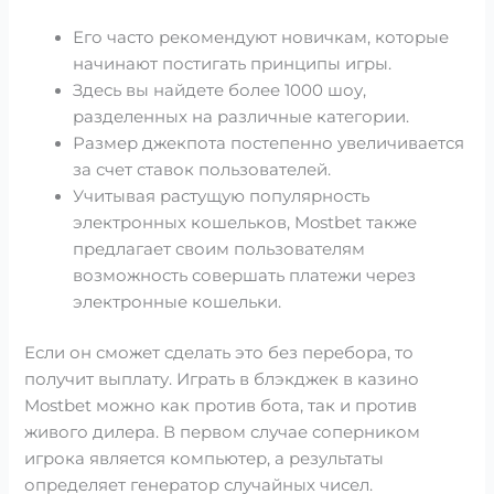
Его часто рекомендуют новичкам, которые
начинают постигать принципы игры.
Здесь вы найдете более 1000 шоу,
разделенных на различные категории.
Размер джекпота постепенно увеличивается
за счет ставок пользователей.
Учитывая растущую популярность
электронных кошельков, Mostbet также
предлагает своим пользователям
возможность совершать платежи через
электронные кошельки.
Если он сможет сделать это без перебора, то
получит выплату. Играть в блэкджек в казино
Mostbet можно как против бота, так и против
живого дилера. В первом случае соперником
игрока является компьютер, а результаты
определяет генератор случайных чисел.