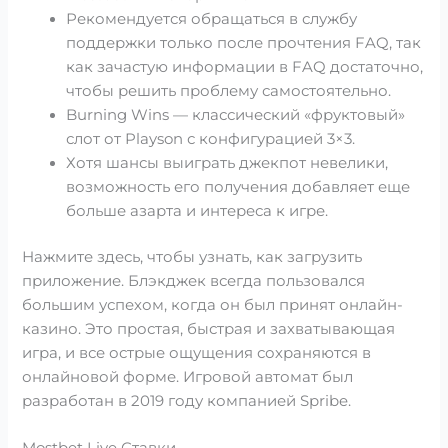
Рекомендуется обращаться в службу
поддержки только после прочтения FAQ, так
как зачастую информации в FAQ достаточно,
чтобы решить проблему самостоятельно.
Burning Wins — классический «фруктовый»
слот от Playson с конфигурацией 3×3.
Хотя шансы выиграть джекпот невелики,
возможность его получения добавляет еще
больше азарта и интереса к игре.
Нажмите здесь, чтобы узнать, как загрузить
приложение. Блэкджек всегда пользовался
большим успехом, когда он был принят онлайн-
казино. Это простая, быстрая и захватывающая
игра, и все острые ощущения сохраняются в
онлайновой форме. Игровой автомат был
разработан в 2019 году компанией Spribe.