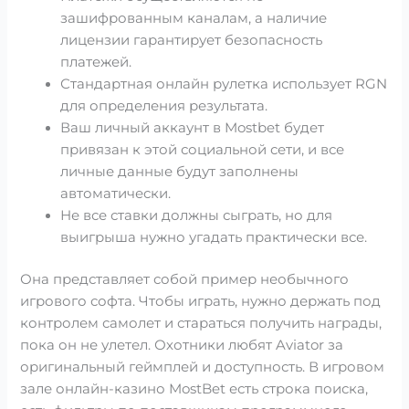
зашифрованным каналам, а наличие
лицензии гарантирует безопасность
платежей.
Стандартная онлайн рулетка использует RGN
для определения результата.
Ваш личный аккаунт в Mostbet будет
привязан к этой социальной сети, и все
личные данные будут заполнены
автоматически.
Не все ставки должны сыграть, но для
выигрыша нужно угадать практически все.
Она представляет собой пример необычного
игрового софта. Чтобы играть, нужно держать под
контролем самолет и стараться получить награды,
пока он не улетел. Охотники любят Aviator за
оригинальный геймплей и доступность. В игровом
зале онлайн-казино MostBet есть строка поиска,