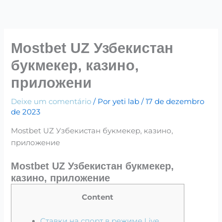
Ir
para
o
conteúdo
Mostbet UZ Узбекистан
букмекер, казино,
приложени
Deixe um comentário
/ Por
yeti lab
/
17 de dezembro
de 2023
Mostbet UZ Узбекистан букмекер, казино,
приложение
Mostbet UZ Узбекистан букмекер,
казино, приложение
Content
Ставки на спорт в режиме Live