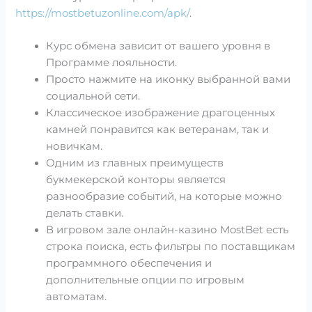
https://mostbetuzonline.com/apk/
.
Курс обмена зависит от вашего уровня в
Программе лояльности.
Просто нажмите на иконку выбранной вами
социальной сети.
Классическое изображение драгоценных
камней понравится как ветеранам, так и
новичкам.
Одним из главных преимуществ
букмекерской конторы является
разнообразие событий, на которые можно
делать ставки.
В игровом зале онлайн-казино MostBet есть
строка поиска, есть фильтры по поставщикам
программного обеспечения и
дополнительные опции по игровым
автоматам.