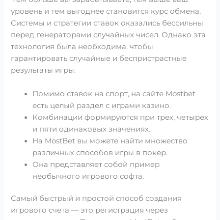
уровень и тем выгоднее становится курс обмена.
Системы и стратегии ставок оказались бессильны
перед генераторами случайных чисел. Однако эта
технология была необходима, чтобы
гарантировать случайные и беспристрастные
результаты игры.
Помимо ставок на спорт, на сайте Mostbet
есть целый раздел с играми казино.
Комбинации формируются при трех, четырех
и пяти одинаковых значениях.
На MostBet вы можете найти множество
различных способов игры в покер.
Она представляет собой пример
необычного игрового софта.
Самый быстрый и простой способ создания
игрового счета — это регистрация через