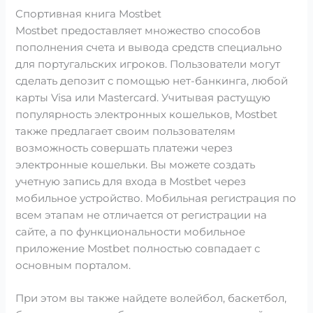
Спортивная книга Mostbet
Mostbet предоставляет множество способов
пополнения счета и вывода средств специально
для португальских игроков. Пользователи могут
сделать депозит с помощью нет-банкинга, любой
карты Visa или Mastercard. Учитывая растущую
популярность электронных кошельков, Mostbet
также предлагает своим пользователям
возможность совершать платежи через
электронные кошельки. Вы можете создать
учетную запись для входа в Mostbet через
мобильное устройство. Мобильная регистрация по
всем этапам не отличается от регистрации на
сайте, а по функциональности мобильное
приложение Mostbet полностью совпадает с
основным порталом.
При этом вы также найдете волейбол, баскетбол,