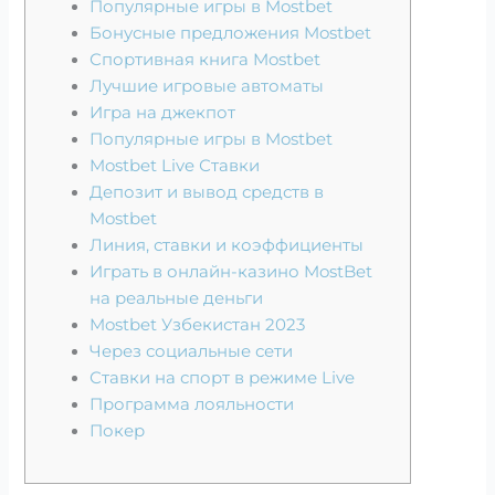
Популярные игры в Mostbet
Бонусные предложения Mostbet
Спортивная книга Mostbet
Лучшие игровые автоматы
Игра на джекпот
Популярные игры в Mostbet
Mostbet Live Ставки
Депозит и вывод средств в
Mostbet
Линия, ставки и коэффициенты
Играть в онлайн-казино MostBet
на реальные деньги
Mostbet Узбекистан 2023
Через социальные сети
Ставки на спорт в режиме Live
Программа лояльности
Покер