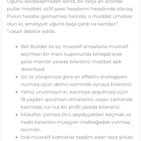
Uğurlu sövdələşmədən sonra, bir neçə an ərzində
pullar mostbet-az91 şəxsi hesabının hesabında olacaq.
Pulun hesaba gəlməməsi halında, o müddət ümidvar
olun ki, əməliyyat uğurla başa çatıb və kartdan”
“vəsait debitor edilib.
Bet Builder ilə siz müxtəlif əmsallarla müxtəlif
seçimləri bir mərc kuponunda birləşdirərək
şəxsi mərclər yarada bilərsiniz mostbet apk
download.
Siz öz zövqünüzə görə ən effektiv strategiyanı
vurmaq üçün demo rejimində oynaya bilərsiniz.
Yalnız unutmayın ki, kazinoya qoşulmaq üçün
18 yaşdan qocaman olmalısınız, oxşarı zamanda
kazinoda vur-tut bir profil yarada bilərsiniz.
Mükafatı çixmaq ötrü qeydiyyatdan keçmək və
hədis balansını müəyyən məbləğədək vurmaq
lazımdır.
İndi müxtəlif xidmətlər təqdim edən təzə şirkəti