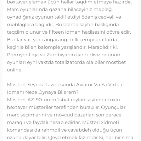
bəxtəvər eləmək üçün həllər təqdim etməyə hazırdır.
Mərc oyunlarında qazana biləcəyiniz məbləğ,
oynadığınız oyunun təklif etdiyi ödəniş cədvəli və
məbləğlərə bağlıdır. Bu bölmə saytın başlığında
təqdim olunur və fifteen idman hadisəsini dövrə edir.
Bunlar var-yox rəngarəng milli çempionatlarda
keçirilə bilən balompié yarışlarıdır. Maraqlıdır ki,
Premyer Liqa və Zambiyanın ikinci divizionunun
oyunları eyni vaxtda totalizatorda ola bilər mostbet
online.
Mostbet Seyrək Kazinosunda Aviator Və Ya Virtual
İdmanı Necə Oynaya Bilərəm?
Mostbet AZ-90-un müsbət rəyləri saytında çoxlu
bəxtəvər müştərilər tərəfindən buraxılır. Oyunçular
mərc seçimlərini və mövcud bazarları son dərəcə
maraqlı və faydalı hesab edirlər. Müştəri xidməti
komandası da rəhmdil və cavabdeh olduğu üçün
özünə dəyər bilir. Qeyd etmək lazımdır ki, hər bir sima