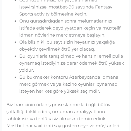
Özünüzü misilsiz bir şeydə sınamaq
istəyirsinizsə, mostbet-90 saytında Fantasy
Sports activity bölməsinə keçin.
Onu quraşdırdıqdan sonra məlumatlarınızı
istifadə edərək qeydiyyatdan keçin və müxtəlif
idman növlərinə mərc etməyə başlayın.
Ola bilsin ki, bu sayt sizin həyatınızı yaxşılığa
obyektiv çevrilmək ötrü yer olacaq.
Bu, oyunlarla tanış olmaq və hansını əməli pulla
oynamaq istədiyinizə qərar ödəmək ötrü yüksək
yoldur.
Bu bukmeker kontoru Azərbaycanda idmana
mərc görmək və ya kazino oyunları oynamaq
istəyən hər kəs görə yüksək seçimdir.
Biz həmçinin ödəniş proseslərimizlə bağlı bütöv
şəffaflığı təklif edirik, ümumən əməliyyatların
təhlükəsiz və təhlükəsiz olmasını təmin edirik.
Mostbet hər vaxt izafi səy göstərməyə və müştəriləri