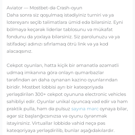
Aviator — Mostbet-də Crash-oyun
Daha sonra siz qoşulmaq istədiyiniz turniri və ya
lotereyanı seçib təlimatlara ümid edə bilərsiniz. Eyni
bölməyə keçərək liderlər tablosunu və mükafat
fondunu da yoxlaya bilərsiniz. Siz parolunuzu və ya
istifadəçi adınızı sıfırlamaq ötrü link və ya kod
alacaqsınız.
Cekpot oyunları, hətta kiçik bir əmanətlə əzəmətli
udmaq imkanına görə onlayn qumarbazlar
tərəfindən ən daha oynanan kazino oyunlarından
biridir. Mostbet lobbisi ayrı bir kateqoriyada
yerləşdirilən 300+ cekpot oyununa electronic vehicles
sahibliyi edir. Oyunlar unikal oyuncaq vəd edir və həm
praktik pulla, həm də pulsuz
sayına mərc
oynaya bilər,
əgər siz başlanğıcsınızsa və oyunu öyrənmək
istəyirsiniz. Virtuallar lobbidə vahid neçə pəs
kateqoriyaya yerləşdirilib, bunlar aşağıdakılardır.