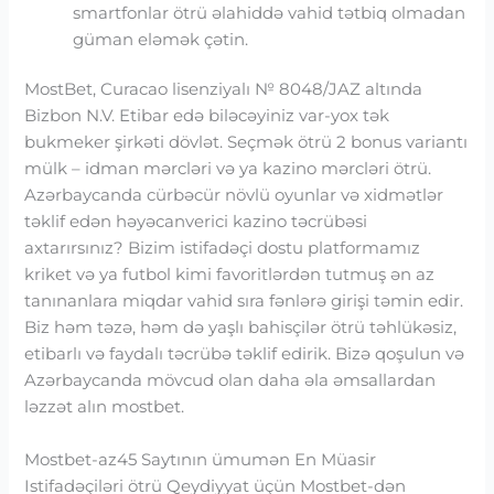
smartfonlar ötrü əlahiddə vahid tətbiq olmadan
güman eləmək çətin.
MostBet, Curacao lisenziyalı № 8048/JAZ altında
Bizbon N.V. Etibar edə biləcəyiniz var-yox tək
bukmeker şirkəti dövlət. Seçmək ötrü 2 bonus variantı
mülk – idman mərcləri və ya kazino mərcləri ötrü.
Azərbaycanda cürbəcür növlü oyunlar və xidmətlər
təklif edən həyəcanverici kazino təcrübəsi
axtarırsınız? Bizim istifadəçi dostu platformamız
kriket və ya futbol kimi favoritlərdən tutmuş ən az
tanınanlara miqdar vahid sıra fənlərə girişi təmin edir.
Biz həm təzə, həm də yaşlı bahisçilər ötrü təhlükəsiz,
etibarlı və faydalı təcrübə təklif edirik. Bizə qoşulun və
Azərbaycanda mövcud olan daha əla əmsallardan
ləzzət alın mostbet.
Mostbet-az45 Saytının ümumən En Müasir
Istifadəçiləri ötrü Qeydiyyat üçün Mostbet-dən