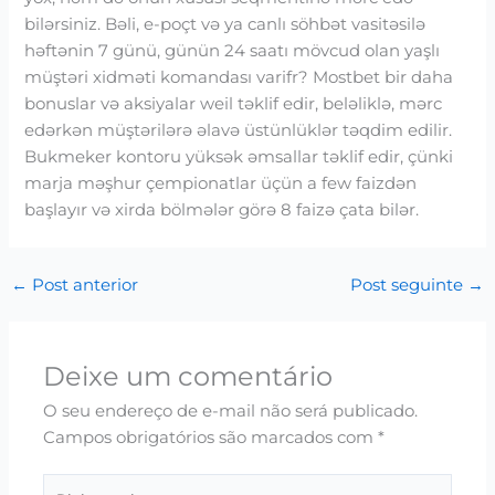
bilərsiniz. Bəli, e-poçt və ya canlı söhbət vasitəsilə
həftənin 7 günü, günün 24 saatı mövcud olan yaşlı
müştəri xidməti komandası varifr? Mostbet bir daha
bonuslar və aksiyalar weil təklif edir, beləliklə, mərc
edərkən müştərilərə əlavə üstünlüklər təqdim edilir.
Bukmeker kontoru yüksək əmsallar təklif edir, çünki
marja məşhur çempionatlar üçün a few faizdən
başlayır və xirda bölmələr görə 8 faizə çata bilər.
←
Post anterior
Post seguinte
→
Deixe um comentário
O seu endereço de e-mail não será publicado.
Campos obrigatórios são marcados com
*
Digite