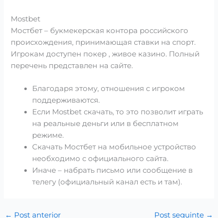
Mostbet
Мостбет – букмекерская контора российского
происхождения, принимающая ставки на спорт.
Игрокам доступен покер , живое казино. Полный
перечень представлен на сайте.
Благодаря этому, отношения с игроком
поддерживаются.
Если Mostbet скачать, то это позволит играть
на реальные деньги или в бесплатном
режиме.
Скачать Мостбет на мобильное устройство
необходимо с официального сайта.
Иначе – набрать письмо или сообщение в
телегу (официальный канал есть и там).
←
Post anterior
Post seguinte
→