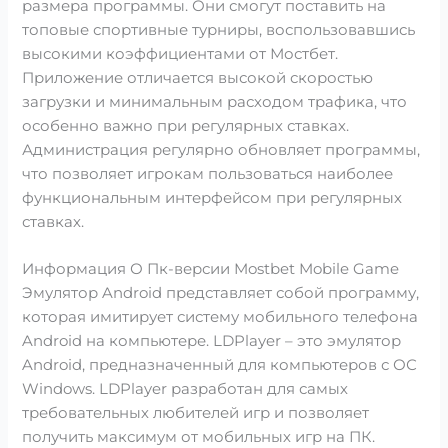
размера программы. Они смогут поставить на
топовые спортивные турниры, воспользовавшись
высокими коэффициентами от Мостбет.
Приложение отличается высокой скоростью
загрузки и минимальным расходом трафика, что
особенно важно при регулярных ставках.
Администрация регулярно обновляет программы,
что позволяет игрокам пользоваться наиболее
функциональным интерфейсом при регулярных
ставках.
Информация О Пк-версии Mostbet Mobile Game
Эмулятор Android представляет собой программу,
которая имитирует систему мобильного телефона
Android на компьютере. LDPlayer – это эмулятор
Android, предназначенный для компьютеров с ОС
Windows. LDPlayer разработан для самых
требовательных любителей игр и позволяет
получить максимум от мобильных игр на ПК.