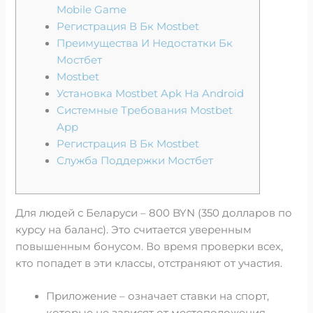
Mobile Game
Регистрация В Бк Mostbet
Преимущества И Недостатки Бк
Мостбет
Mostbet
Установка Mostbet Apk На Android
Системные Требования Mostbet
App
Регистрация В Бк Mostbet
Служба Поддержки Мостбет
Для людей с Беларуси – 800 BYN (350 долларов по
курсу на баланс). Это считается уверенным
повышенным бонусом. Во время проверки всех,
кто попадет в эти классы, отстраняют от участия.
Приложение – означает ставки на спорт,