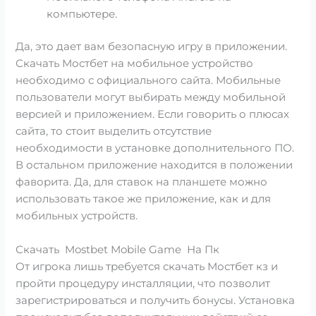
компьютере.
Да, это дает вам безопасную игру в приложении.
Скачать Мостбет на мобильное устройство
необходимо с официального сайта. Мобильные
пользователи могут выбирать между мобильной
версией и приложением. Если говорить о плюсах
сайта, то стоит выделить отсутствие
необходимости в установке дополнительного ПО.
В остальном приложение находится в положении
фаворита. Да, для ставок на планшете можно
использовать такое же приложение, как и для
мобильных устройств.
Скачать Mostbet Mobile Game На Пк
От игрока лишь требуется скачать Мостбет кз и
пройти процедуру инсталляции, что позволит
зарегистрироваться и получить бонусы. Установка