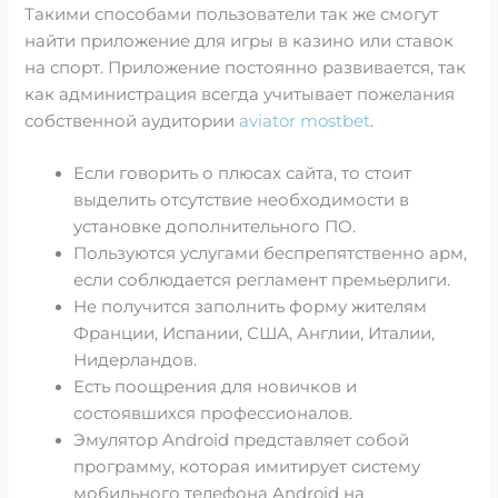
Такими способами пользователи так же смогут
найти приложение для игры в казино или ставок
на спорт. Приложение постоянно развивается, так
как администрация всегда учитывает пожелания
собственной аудитории
aviator mostbet
.
Если говорить о плюсах сайта, то стоит
выделить отсутствие необходимости в
установке дополнительного ПО.
Пользуются услугами беспрепятственно арм,
если соблюдается регламент премьерлиги.
Не получится заполнить форму жителям
Франции, Испании, США, Англии, Италии,
Нидерландов.
Есть поощрения для новичков и
состоявшихся профессионалов.
Эмулятор Android представляет собой
программу, которая имитирует систему
мобильного телефона Android на