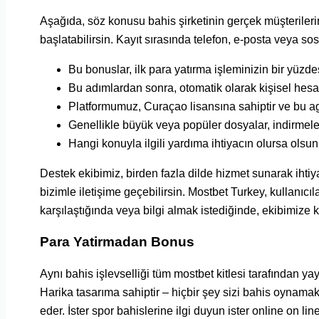
Aşağıda, söz konusu bahis şirketinin gerçek müşterilerin
başlatabilirsin. Kayıt sırasında telefon, e-posta veya s
Bu bonuslar, ilk para yatırma işleminizin bir yüzd
Bu adımlardan sonra, otomatik olarak kişisel hes
Platformumuz, Curaçao lisansına sahiptir ve bu ag gü
Genellikle büyük veya popüler dosyalar, indirmeler
Hangi konuyla ilgili yardıma ihtiyacın olursa olsun
Destek ekibimiz, birden fazla dilde hizmet sunarak ihtiya
bizimle iletişime geçebilirsin. Mostbet Turkey, kullanıc
karşılaştığında veya bilgi almak istediğinde, ekibimize 
Para Yatirmadan Bonus
Aynı bahis işlevselliği tüm mostbet kitlesi tarafından 
Harika tasarıma sahiptir – hiçbir şey sizi bahis oynama
eder. İster spor bahislerine ilgi duyun ister online on l