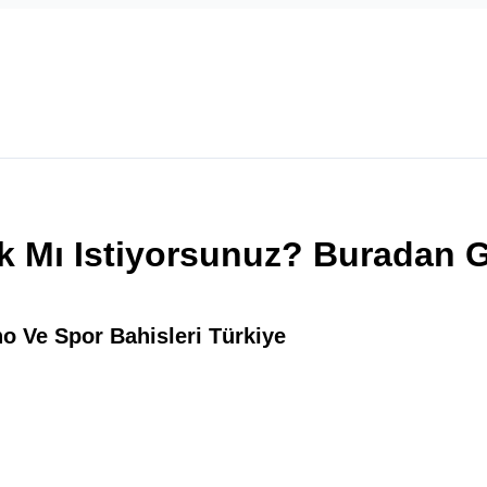
*
Website
Mı Istiyorsunuz? Buradan Gi
o Ve Spor Bahisleri Türkiye