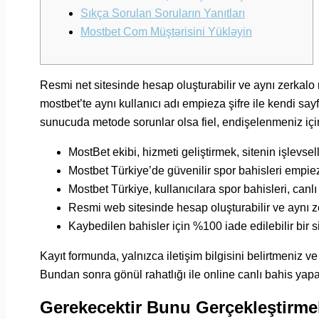
Sıkça Sorulan Soruların Yanıtları
Mostbet Com Müştərisini Yükləyin
Resmi net sitesinde hesap oluşturabilir ve aynı zerkalo m
mostbet’te aynı kullanıcı adı empieza şifre ile kendi sa
sunucuda metode sorunlar olsa fiel, endişelenmeniz için
MostBet ekibi, hizmeti geliştirmek, sitenin işlevse
Mostbet Türkiye’de güvenilir spor bahisleri empie
Mostbet Türkiye, kullanıcılara spor bahisleri, canlı
Resmi web sitesinde hesap oluşturabilir ve aynı zer
Kaybedilen bahisler için %100 iade edilebilir bir s
Kayıt formunda, yalnızca iletişim bilgisini belirtmeniz v
Bundan sonra gönül rahatlığı ile online canlı bahis yapab
Gerekecektir Bunu Gerçekleştirmek