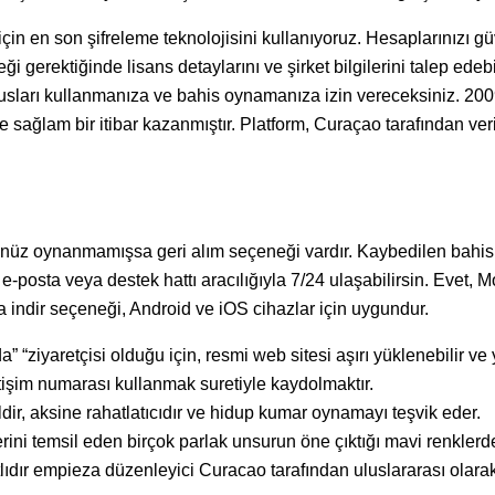
k için en son şifreleme teknolojisini kullanıyoruz. Hesaplarınızı 
eği gerektiğinde lisans detaylarını ve şirket bilgilerini talep ede
sları kullanmanıza ve bahis oynamanıza izin vereceksiniz. 2009 y
 sağlam bir itibar kazanmıştır. Platform, Curaçao tarafından ver
nüz oynanmamışsa geri alım seçeneği vardır. Kaybedilen bahisler
-posta veya destek hattı aracılığıyla 7/24 ulaşabilirsin. Evet, 
a indir seçeneği, Android ve iOS cihazlar için uygundur.
” “ziyaretçisi olduğu için, resmi web sitesi aşırı yüklenebilir v
etişim numarası kullanmak suretiyle kaydolmaktır.
ir, aksine rahatlatıcıdır ve hidup kumar oynamayı teşvik eder.
rini temsil eden birçok parlak unsurun öne çıktığı mavi renklerde
ıdır empieza düzenleyici Curacao tarafından uluslararası olarak 