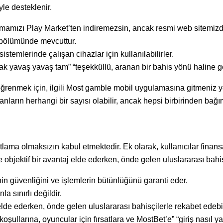
le desteklenir.
lamamızı Play Market’ten indiremezsin, ancak resmi web sitemi
 bölümünde mevcuttur.
temlerinde çalışan cihazlar için kullanılabilirler.
ak yavaş yavaş tam” “teşekküllü, aranan bir bahis yönü haline ge
ğrenmek için, ilgili Most gamble mobil uygulamasına gitmeniz yet
anların herhangi bir sayısı olabilir, ancak hepsi birbirinden bağ
sıtlama olmaksızın kabul etmektedir. Ek olarak, kullanıcılar finan
 objektif bir avantaj elde ederken, önde gelen uluslararası bahisç
nin güvenliğini ve işlemlerin bütünlüğünü garanti eder.
 sınırlı değildir.
elde ederken, önde gelen uluslararası bahisçilerle rekabet edebil
oşullarına, oyuncular için fırsatlara ve MostBet’e” “giriş nasıl