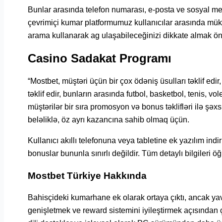
Bunlar arasında telefon numarası, e-posta ve sosyal medya
çevrimiçi kumar platformumuz kullanıcılar arasında mük
arama kullanarak ag ulaşabileceğinizi dikkate almak ön
Casino Sadakat Programı
“Mostbet, müştəri üçün bir çox ödəniş üsulları təklif edir,
təklif edir, bunların arasında futbol, basketbol, tenis, 
müştərilər bir sıra promosyon və bonus təklifləri ilə şə
beləliklə, öz ayrı kazancına sahib olmaq üçün.
Kullanıcı akıllı telefonuna veya tabletine ek yazılım i
bonuslar bununla sınırlı değildir. Tüm detaylı bilgileri
Mostbet Türkiye Hakkında
Bahisçideki kumarhane ek olarak ortaya çıktı, ancak yava
genişletmek ve reward sistemini iyileştirmek açısından ç