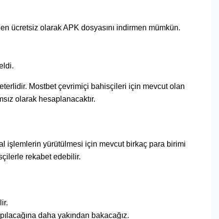
zden ücretsiz olarak APK dosyasını indirmen mümkün.
ldi.
erlidir. Mostbet çevrimiçi bahisçileri için mevcut olan
ımsız olarak hesaplanacaktır.
sal işlemlerin yürütülmesi için mevcut birkaç para birimi
ilerle rekabet edebilir.
ir.
 yapılacağına daha yakından bakacağız.