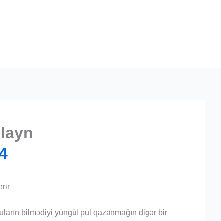
layn
4
rir
ların bilmədiyi yüngül pul qazanmağın digər bir