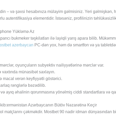
 edin – və şəxsi hesabınıza mülayim gəlmisiniz. Yeri gəlmişkən
u autentifikasiya elementidir. İstəsəniz, profilinizin təhlükəsizl
 Iphone Yükləmə Az
arıcı bukmeker təşkilatları ilə layiqli yarış apara bilib. Mükə
ostbet azerbaycan
PC-dən yox, həm də smartfon və ya tabletdən ed
mərclər, oyunçuların subyektiv nailiyyətlərinə mərclər var.
ə vaxtında münasibət saxlayın.
 macal verən keyfiyyətli göstərici.
rlaq rənglərlə bəzədilib.
 və ayıq əhalinin qorunmasına yönəlmiş ciddi standartlara və qa
ikib:ermənistan Azərbaycanın Bütöv Nəzarətinə Keçir
l matçlarını çəkməkdir. Mostbet 90 nadir idman dünyasından bir 