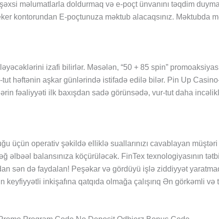
i şəxsi məlumatlarla doldurmaq və e-poçt ünvanını təqdim duyma
ukmeker kontorundan E-poçtunuza məktub alacaqsınız. Məktubda m
əyəcəklərini izafi bilirlər. Məsələn, “50 + 85 spin” promoaksiya
r-tut həftənin aşkar günlərində istifadə edilə bilər. Pin Up Casi
ərin fəaliyyəti ilk baxışdan sadə görünsədə, vur-tut daha incəlik
uğu üçün operativ şəkildə elliklə suallarınızı cavablayan müştər
ləğ əlbəəl balansınıza köçürüləcək. FinTex texnologiyasının tət
dan sən də faydalan! Peşəkar və gördüyü işlə ziddiyyət yarat
n keyfiyyətli inkişafına qatqıda olmağa çalışırıq Ən görkəmli və