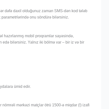
, hər dəfə daxil olduğunuz zaman SMS-dən kod tələb
ik parametrlərində onu söndürə bilərsiniz.
mməl hazırlanmış mobil proqramlar sayəsində,
ə bilərsiniz. Yalnız iki bölmə var – bir iz və bir
ydalara ümid edir.
nömrəli mərkəzi matçlar ötrü 1500-ə miqdar (!) izafi