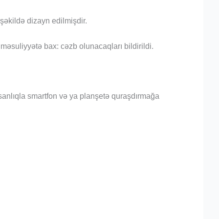
şəkildə dizayn edilmişdir.
məsuliyyətə bax: cəzb olunacaqları bildirildi.
sanlıqla smartfon və ya planşetə quraşdırmağa