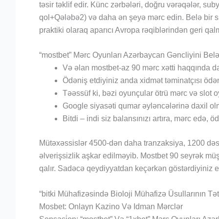
təsir təklif edir. Künc zərbələri, doğru vərəqələr, sub
qol+Qələbə2) və daha ən şeyə mərc edin. Belə bir siy
praktiki olaraq aparıcı Avropa rəqiblərindən geri qalm
“mostbet” Mərc Oyunları Azərbaycan Gəncliyini Bel
Və əlan mostbet-az 90 mərc xətti haqqında d
Ödəniş etdiyiniz anda xidmət təminatçısı öd
Təəssüf ki, bəzi oyunçular ötrü mərc və slot o
Google siyasəti qumar əyləncələrinə daxil o
Bitdi – indi siz balansınızı artıra, mərc edə, 
Mütəxəssislər 4500-dən daha tranzaksiya, 1200 dəstə
əlverişsizlik aşkar edilməyib. Mostbet 90 seyrək müştə
qalır. Sadəcə qeydiyyatdan keçərkən göstərdiyiniz e-
“bitki Mühafizəsində Bioloji Mühafizə Üsullarının Tə
Mosbet: Onlayn Kazino Və Idman Mərclər