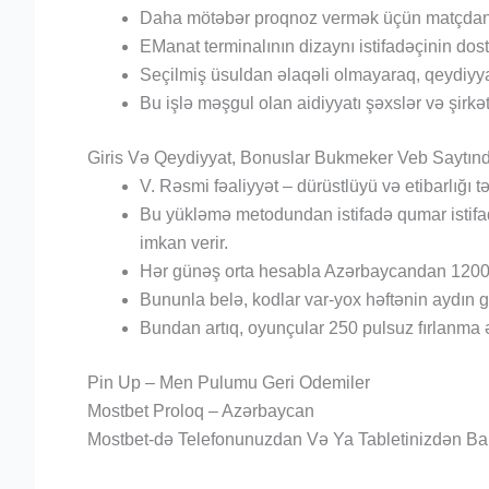
Daha mötəbər proqnoz vermək üçün matçdan ibt
EManat terminalının dizaynı istifadəçinin dost
Seçilmiş üsuldan əlaqəli olmayaraq, qeydiyy
Bu işlə məşgul olan aidiyyatı şəxslər və şirkə
Giris Və Qeydiyyat, Bonuslar Bukmeker Veb Saytı
V. Rəsmi fəaliyyət – dürüstlüyü və etibarlığı tə
Bu yükləmə metodundan istifadə qumar istifa
imkan verir.
Hər günəş orta hesabla Azərbaycandan 1200 i
Bununla belə, kodlar var-yox həftənin aydın gü
Bundan artıq, oyunçular 250 pulsuz fırlanma ə
Pin Up – Men Pulumu Geri Odemiler
Mostbet Proloq – Azərbaycan
Mostbet-də Telefonunuzdan Və Ya Tabletinizdən Ba