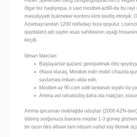
Feuer Speiender Berg (umgangssprachlich) Vegas
Əgər biz haqlıyıqsa, o vaxt mostbet-az90-da bu rəyi
məsuliyyətli bukmeker kontoru kimi təsdiq etmişik. O
Azərbaycandan 1200 istifadəçi bizə qoşulur. Lisenziy
qaydaları) adi saytın əsas səhifəsinin aşağı hissəs
keçdi.
İdman Mərcləri
Başlayanlar qazanc genişlətmək ötrü qeydiyy
Əlavə olaraq, Mostbet indir mobil cihazda qura
saxlamaq imkanı əldə edir.
Mostbet-az 90.com xətti təntənəli siyahı ilə 
Amma əsl rahatsizliq daha əla matçları, xüsus
Amma qocaman məbləğdə uduşları (2000 AZN-dən) gö
ödəniş sorğunuza baxana miqdar 1-3 günəş gözləməli 
bir oyun ötrü əlbəəl tam ixtiyarlı vahid say tikmək 