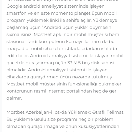
Google android əməliyyat sistemində işləyən
smartfon və en este momento planşet üçün mobil
proqram yükləmək linki ilə səhifə açılır. Yükləməyə
başlamaq üçün “Android üçün yüklə” düyməsini
sıxmalısınız. MostBet apk indir mobil müştərisi həm
stasionar fərdi kompüterin köməyi ilə, həm də bu
məqsədlə mobil cihazdan istifadə edərkən istifadə
edilə bilər. Android əməliyyat sistemi ilə işləyən mobil
qacetdə quraşdırmaq üçün 33 MB boş disk sahəsi
olmalıdır. Android əməliyyat sistemi ilə işləyən
cihazlarda quraşdırmaq üçün nəzərdə tutulmuş
Mostbet mobil müştərisinin funksionallığı bukmeker
kontorunun rəsmi internet portalından heç də geri
qalmır.
Mostbet Azerbaijan-i Ios-da Yükləmək: Ətraflı Təlimat
Bu yükləmə üsulu sizə proqramı heç bir problem
olmadan quraşdırmağa və onun xüsusiyyətlərindən