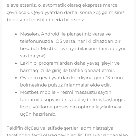
əlavə etsəniz, o, avtomatik olaraq ekspress mərcə
çevriləcək. Qeydiyyatdan dərhal sonra xoş gəlmisiniz
bonusundan istifadə edə bilərsiniz.
Məsələn, Android ilə planşetiniz varsa və
telefonunuzda iOS varsa, hər iki cihazdan bir
hesabda Mostbet oynaya bilərsiniz (ancaq eyni
vaxtda yox).
Lakin o, proqramlardan daha yavaş işləyir və
barmaq izi ilə giriş ilə trafikə qənaət etmir.
Oyunçu qeydiyyatdan keçdiyinə görə “Kazino”
bölməsində pulsuz fırlanmalar əldə edir.
Mostbet mobile – rəsmi masaüstü saytın
tamamilə kopyasıdır, sadələşdirilmiş başlanğıc
kodu yükləmə prosesinin optimallaşdırılması
üçün hazırlanıb.
Təklifin ölçüsü və istifadə şərtləri administrasiya
tərəfindən fərdi olaraq təyin edilir. Tətil və yaddaqalan