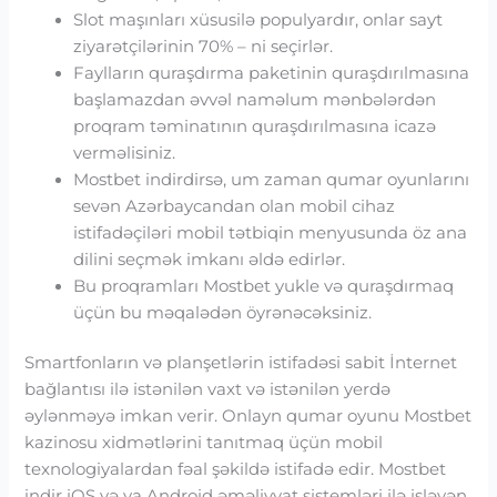
Slot maşınları xüsusilə populyardır, onlar sayt
ziyarətçilərinin 70% – ni seçirlər.
Faylların quraşdırma paketinin quraşdırılmasına
başlamazdan əvvəl naməlum mənbələrdən
proqram təminatının quraşdırılmasına icazə
verməlisiniz.
Mostbet indirdirsə, um zaman qumar oyunlarını
sevən Azərbaycandan olan mobil cihaz
istifadəçiləri mobil tətbiqin menyusunda öz ana
dilini seçmək imkanı əldə edirlər.
Bu proqramları Mostbet yukle və quraşdırmaq
üçün bu məqalədən öyrənəcəksiniz.
Smartfonların və planşetlərin istifadəsi sabit İnternet
bağlantısı ilə istənilən vaxt və istənilən yerdə
əylənməyə imkan verir. Onlayn qumar oyunu Mostbet
kazinosu xidmətlərini tanıtmaq üçün mobil
texnologiyalardan fəal şəkildə istifadə edir. Mostbet
indir iOS və ya Android əməliyyat sistemləri ilə işləyən