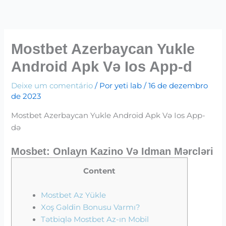
Ir
para
o
conteúdo
Mostbet Azerbaycan Yukle
Android Apk Və Ios App-d
Deixe um comentário
/ Por
yeti lab
/
16 de dezembro
de 2023
Mostbet Azerbaycan Yukle Android Apk Və Ios App-
də
Mosbet: Onlayn Kazino Və Idman Mərcləri
Content
Mostbet Az Yükle
Xoş Gəldin Bonusu Varmı?
Tətbiqlə Mostbet Az-ın Mobil