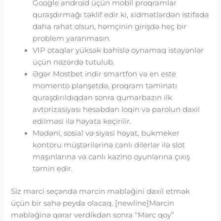
Google android üçün mobil proqramlar
quraşdırmağı təklif edir ki, xidmətlərdən istifadə
daha rahat olsun, həmçinin girişdə heç bir
problem yaranmasın.
VIP otaqlar yüksək bahislə oynamaq istəyənlər
üçün nəzərdə tutulub.
Əgər Mostbet indir smartfon və en este
momento planşetdə, proqram təminatı
quraşdırıldıqdan sonra qumarbazın ilk
avtorizasiyası hesabdan loqin və parolun daxil
edilməsi ilə həyata keçirilir.
Mədəni, sosial və siyasi həyat, bukmeker
kontoru müştərilərinə canlı dilerlər ilə slot
maşınlarına və canlı kazino oyunlarına çıxış
təmin edir.
Siz mərci seçəndə mərcin məbləğini daxil etmək
üçün bir sahə peyda olacaq. [newline]Mərcin
məbləğinə qərar verdikdən sonra “Mərc qoy”