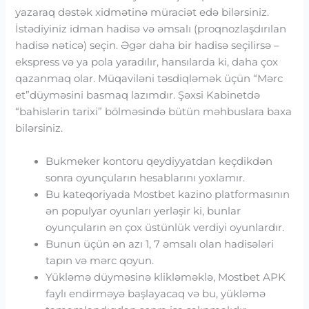
yazaraq dəstək xidmətinə müraciət edə bilərsiniz.
İstədiyiniz idman hadisə və əmsalı (proqnozlaşdırılan
hadisə nəticə) seçin. Əgər daha bir hadisə seçilirsə –
ekspress və ya pola yaradılır, hansılarda ki, daha çox
qazanmaq olar. Müqaviləni təsdiqləmək üçün “Mərc
et”düyməsini basmaq lazımdır. Şəxsi Kabinetdə
“bahislərin tarixi” bölməsində bütün məhbuslara baxa
bilərsiniz.
Bukmeker kontoru qeydiyyatdan keçdikdən
sonra oyunçuların hesablarını yoxlamır.
Bu kateqoriyada Mostbet kazino platformasının
ən populyar oyunları yerləşir ki, bunlar
oyunçuların ən çox üstünlük verdiyi oyunlardır.
Bunun üçün ən azı 1, 7 əmsalı olan hadisələri
tapın və mərc qoyun.
Yükləmə düyməsinə klikləməklə, Mostbet APK
faylı endirməyə başlayacaq və bu, yükləmə