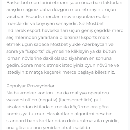
Basketbol mərclərini etməmişdən öncə bəzi faktorları
araşdırmağınız daha düzgün mərc etməyiniz üçün
vacibdir. Esports mərcləri movie oyunlara edilən
mərclərdir və böyüyən sənayedir. Siz Mostbet
indirərək esport həvəskarları üçün geniş çeşiddə mərc
seçimlərindən yararlana bilərsiniz! Esports mərci
etmək üçün sadəcə Mostbet yukle Azerbaycan və
sonra ya “Esports” düyməsinə klikləyin ya da bütün
idman növlərinə daxil olaraq siyahının ən sonuna
gedin. Sonra mərc etmək istədiyiniz oyun növünə və
istədiyiniz matça keçərək mərcə başlaya bilərsiniz.
Populyar Provayderlər
Nə bukmeker kontoru, nə də maliyyə operatoru
wasserstoffion (negativ) (fachsprachlich) pul
kisələrindən istifadə etməklə köçürmələrə görə
komissiya tutmur. Hərəkətlərin alqoritmi hesabın
standard bank kartlarından doldurulması ilə eynidir,
ona görə də onu yenidən ətraflı şəkildə