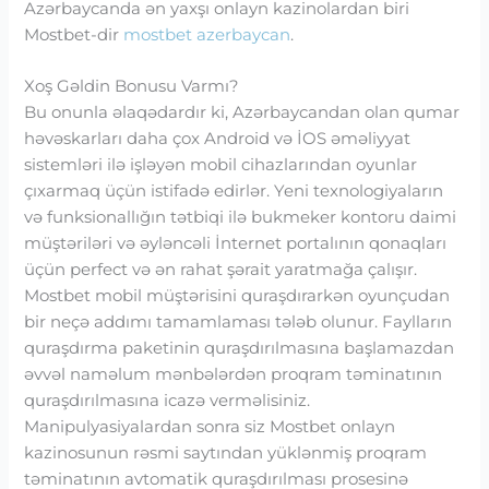
Azərbaycanda ən yaxşı onlayn kazinolardan biri
Mostbet-dir
mostbet azerbaycan
.
Xoş Gəldin Bonusu Varmı?
Bu onunla əlaqədardır ki, Azərbaycandan olan qumar
həvəskarları daha çox Android və İOS əməliyyat
sistemləri ilə işləyən mobil cihazlarından oyunlar
çıxarmaq üçün istifadə edirlər. Yeni texnologiyaların
və funksionallığın tətbiqi ilə bukmeker kontoru daimi
müştəriləri və əyləncəli İnternet portalının qonaqları
üçün perfect və ən rahat şərait yaratmağa çalışır.
Mostbet mobil müştərisini quraşdırarkən oyunçudan
bir neçə addımı tamamlaması tələb olunur. Faylların
quraşdırma paketinin quraşdırılmasına başlamazdan
əvvəl naməlum mənbələrdən proqram təminatının
quraşdırılmasına icazə verməlisiniz.
Manipulyasiyalardan sonra siz Mostbet onlayn
kazinosunun rəsmi saytından yüklənmiş proqram
təminatının avtomatik quraşdırılması prosesinə