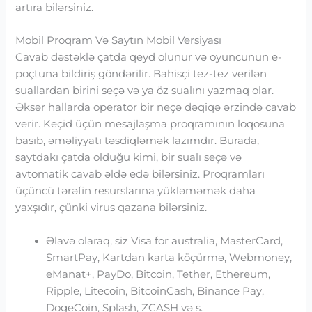
artıra bilərsiniz.
Mobil Proqram Və Saytın Mobil Versiyası
Cavab dəstəklə çatda qeyd olunur və oyuncunun e-
poçtuna bildiriş göndərilir. Bahisçi tez-tez verilən
suallardan birini seçə və ya öz sualını yazmaq olar.
Əksər hallarda operator bir neçə dəqiqə ərzində cavab
verir. Keçid üçün mesajlaşma proqramının loqosuna
basıb, əməliyyatı təsdiqləmək lazımdır. Burada,
saytdakı çatda olduğu kimi, bir sualı seçə və
avtomatik cavab əldə edə bilərsiniz. Proqramları
üçüncü tərəfin resurslarına yükləməmək daha
yaxşıdır, çünki virus qazana bilərsiniz.
Əlavə olaraq, siz Visa for australia, MasterCard,
SmartPay, Kartdan karta köçürmə, Webmoney,
eManat+, PayDo, Bitcoin, Tether, Ethereum,
Ripple, Litecoin, BitcoinCash, Binance Pay,
DogeCoin, Splash, ZCASH və s.