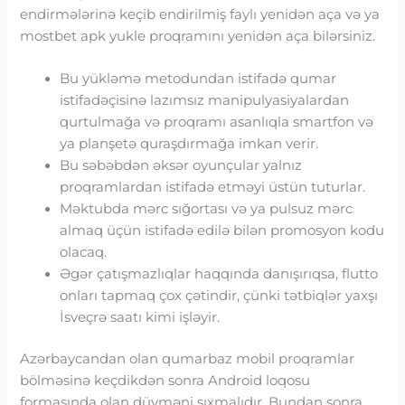
endirmələrinə keçib endirilmiş faylı yenidən aça və ya
mostbet apk yukle proqramını yenidən aça bilərsiniz.
Bu yükləmə metodundan istifadə qumar
istifadəçisinə lazımsız manipulyasiyalardan
qurtulmağa və proqramı asanlıqla smartfon və
ya planşetə quraşdırmağa imkan verir.
Bu səbəbdən əksər oyunçular yalnız
proqramlardan istifadə etməyi üstün tuturlar.
Məktubda mərc sığortası və ya pulsuz mərc
almaq üçün istifadə edilə bilən promosyon kodu
olacaq.
Əgər çatışmazlıqlar haqqında danışırıqsa, flutto
onları tapmaq çox çətindir, çünki tətbiqlər yaxşı
İsveçrə saatı kimi işləyir.
Azərbaycandan olan qumarbaz mobil proqramlar
bölməsinə keçdikdən sonra Android loqosu
formasında olan düyməni sıxmalıdır. Bundan sonra