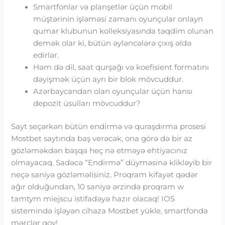
Smartfonlar və planşetlər üçün mobil
müştərinin işləməsi zamanı oyunçular onlayn
qumar klubunun kolleksiyasında təqdim olunan
demək olar ki, bütün əyləncələrə çıxış əldə
edirlər.
Həm də dil, saat qurşağı və koefisient formatını
dəyişmək üçün ayrı bir blok mövcuddur.
Azərbaycandan olan oyunçular üçün hansı
depozit üsulları mövcuddur?
Sayt seçərkən bütün endirmə və quraşdırma prosesi
Mostbet saytında baş verəcək, ona görə də bir az
gözləməkdən başqa heç nə etməyə ehtiyacınız
olmayacaq. Sadəcə “Endirmə” düyməsinə klikləyib bir
neçə saniyə gözləməlisiniz. Proqram kifayət qədər
ağır olduğundan, 10 saniyə ərzində proqram w
tamtym miejscu istifadəyə hazır olacaq! IOS
sistemində işləyən cihaza Mostbet yükle, smartfonda
mərclər qoy!