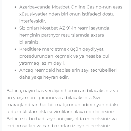
Azərbaycanda Mostbet Online Casino-nun əsas
xüsusiyyətlərindən biri onun istifadəçi dostu
interfeysidir.
Siz onları Mostbet AZ 91-in rəsmi saytında,
həmçinin partnyor resurslarında axtara
bilərsiniz.
Kreditlərə mərc etmək üçün qeydiyyat
prosedurundan keçmək və ya hesaba pul
yatırmaq lazım deyil.
Ancaq rəsmdəki hadisələrin sayı təcrübəliləri
daha yaxşı heyran edir.
Beləcə, nəyin baş verdiyini həmin an biləcəksiniz və
ən yaxşı mərc qərarını verə biləcəksiniz. Sizi
maraqlandıran hər bir matçı onun adının yanındakı
ulduza klikləməklə sevimlilərə əlavə edə bilərsiniz.
Beləcə siz bu hadisəyə ani çıxış əldə edəcəksiniz və
cari əmsalları və cari bazarları izləyə biləcəksiniz.