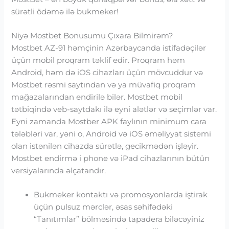
sürətli ödəmə ilə bukmeker!
Niyə Mostbet Bonusumu Çıxara Bilmirəm?
Mostbet AZ-91 həmçinin Azərbaycanda istifadəçilər
üçün mobil proqram təklif edir. Proqram həm
Android, həm də iOS cihazları üçün mövcuddur və
Mostbet rəsmi saytından və ya müvafiq proqram
mağazalarından endirilə bilər. Mostbet mobil
tətbiqində veb-saytdakı ilə eyni alətlər və seçimlər var.
Eyni zamanda Mostber APK faylının minimum cara
tələbləri var, yəni o, Android və iOS əməliyyat sistemi
olan istənilən cihazda sürətlə, gecikmədən işləyir.
Mostbet endirmə i phone və iPad cihazlarının bütün
versiyalarında əlçatandır.
Bukmeker kontaktı və promosyonlarda iştirak
üçün pulsuz mərclər, əsas səhifədəki
“Tanıtımlar” bölməsində tapadera biləcəyiniz