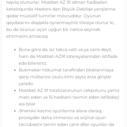
təşviq olunurlar. Mostbet AZ 91 idman hadisələri
kataloqunda Masters-dan Böyük Dəbilqə yarışlarına
qədər müxtəlif turnirlər mövcuddur. Oyunun
qaydalarını diqqətlə öyrənməyiniz tövsiyə olunur ki,
bu da özünüz üçün uyğun bir nəticə seçmək
ehtimalını artıracaq.
Buna görə də, siz təkcə xətt və ya canlı deyil,
həm də Mostbet-AZ91 lotereyalarından istifadə
edə bilərsiniz.
Bukmeker hökumət tərəfindən bloklanmaya
qarşı mübarizə üsulu kimi sayta arxa girişlər
yaradır.
Mostbet AZ 91 totalizatorunun cekpotunu yalnız
mərc edən və 15 hadisəni təxmin edən istifadəçi
ala bilər.
Ənənəvi kazino oyunlarına əlavə olaraq,
provayder daha immersiv və orijinal oyun
təcrübəsini təmin edən canlı diler oyunları da