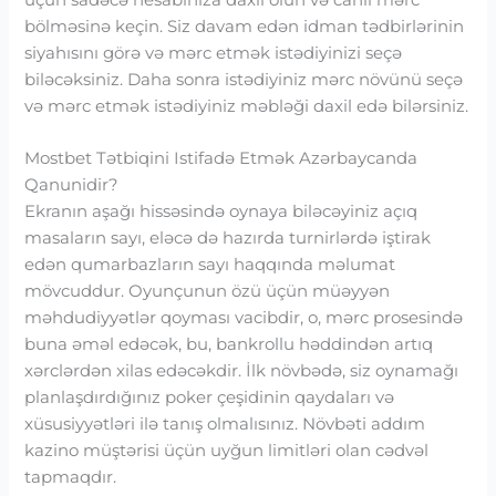
bölməsinə keçin. Siz davam edən idman tədbirlərinin
siyahısını görə və mərc etmək istədiyinizi seçə
biləcəksiniz. Daha sonra istədiyiniz mərc növünü seçə
və mərc etmək istədiyiniz məbləği daxil edə bilərsiniz.
Mostbet Tətbiqini Istifadə Etmək Azərbaycanda
Qanunidir?
Ekranın aşağı hissəsində oynaya biləcəyiniz açıq
masaların sayı, eləcə də hazırda turnirlərdə iştirak
edən qumarbazların sayı haqqında məlumat
mövcuddur. Oyunçunun özü üçün müəyyən
məhdudiyyətlər qoyması vacibdir, o, mərc prosesində
buna əməl edəcək, bu, bankrollu həddindən artıq
xərclərdən xilas edəcəkdir. İlk növbədə, siz oynamağı
planlaşdırdığınız poker çeşidinin qaydaları və
xüsusiyyətləri ilə tanış olmalısınız. Növbəti addım
kazino müştərisi üçün uyğun limitləri olan cədvəl
tapmaqdır.