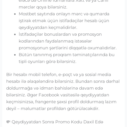
eləcə də Online İdmanlara Xətt və ya Canlı
mərclər qoya bilərsiniz.
Mostbet saytında onlayn mərc və qumarda
iştirak etmək üçün istifadəçilər hesab üçün
qeydiyyatdan keçməlidirlər.
İstifadəçilər bonuslardan və promosyon
kodlarından faydalanmaq istəsələr
promosyonun şərtlərini diqqətlə oxumalıdırlar.
Bütün tanınmış proqram təminatçılarında bu
tipli oyunları görə bilərsiniz.
Bir hesabı mobil telefon, e-poçt və ya sosial media
hesabı ilə əlaqələndirə bilərsiniz. Bundan sonra dərhal
doldurmağa və idman bahislərinə davam edə
bilərsiniz. Əgər Facebook vasitəsilə qeydiyyatdan
keçmisinizsə, frangente şəxsi profil doldurmaq lazım
deyil – məlumatlar profildən götürüləcəkdir.
💸 Qeydiyyatdan Sonra Promo Kodu Daxil Edə