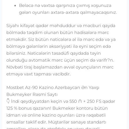
Beləcə nə vaxtsa qarşınıza çıxmış xoşunuza
gələn oyunları axtara-axtara qalmayacaqsınız.
Siyahı kifayət qədər məhduddur və məcburi qayda
bölmədə təqdim olunan bütün hadisələrə mərc
etməkdir. Siz bütün nəticələrə əl ilə mərc edə və ya
bölməyə gələnlərin əksəriyyəti ilə eyni seçim edə
bilərsiniz. Nəticələrin təsadüfi qaydada təyin
olunduğu avtomatik mərc üçün seçim də varifr?n.
Növbəti tiraj başlamazdan əvvəl oyunçuların mərc
etməyə vaxt tapması vacibdir.
Mostbet Az-90 Kazino Azerbaycan Ən Yaxşı
Bukmeyker Rəsmi Saytı
👇 İndi qeydiyyatdan keçin və 550 ₼ + 250 FS qədər
125 % bonus qazanın! Bukmeker kontoru bütün
idman və online kazino oyunları üzrə rəqabətli
əmsallar təklif edir. Müştərilər sənaye standartı