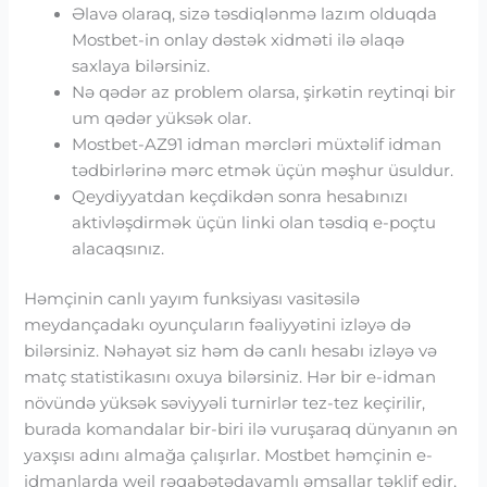
Əlavə olaraq, sizə təsdiqlənmə lazım olduqda
Mostbet-in onlay dəstək xidməti ilə əlaqə
saxlaya bilərsiniz.
Nə qədər az problem olarsa, şirkətin reytinqi bir
um qədər yüksək olar.
Mostbet-AZ91 idman mərcləri müxtəlif idman
tədbirlərinə mərc etmək üçün məşhur üsuldur.
Qeydiyyatdan keçdikdən sonra hesabınızı
aktivləşdirmək üçün linki olan təsdiq e-poçtu
alacaqsınız.
Həmçinin canlı yayım funksiyası vasitəsilə
meydançadakı oyunçuların fəaliyyətini izləyə də
bilərsiniz. Nəhayət siz həm də canlı hesabı izləyə və
matç statistikasını oxuya bilərsiniz. Hər bir e-idman
növündə yüksək səviyyəli turnirlər tez-tez keçirilir,
burada komandalar bir-biri ilə vuruşaraq dünyanın ən
yaxşısı adını almağa çalışırlar. Mostbet həmçinin e-
idmanlarda weil rəqabətədavamlı əmsallar təklif edir,