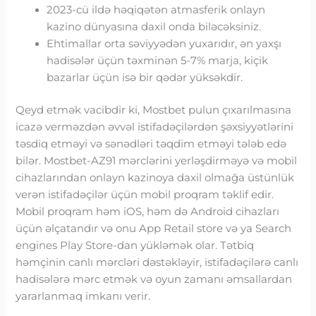
2023-cü ildə həqiqətən atmasferik onlayn
kazino dünyasına daxil onda biləcəksiniz.
Ehtimallar orta səviyyədən yuxarıdır, ən yaxşı
hadisələr üçün təxminən 5-7% marja, kiçik
bazarlar üçün isə bir qədər yüksəkdir.
Qeyd etmək vacibdir ki, Mostbet pulun çıxarılmasına
icazə verməzdən əvvəl istifadəçilərdən şəxsiyyətlərini
təsdiq etməyi və sənədləri təqdim etməyi tələb edə
bilər. Mostbet-AZ91 mərclərini yerləşdirməyə və mobil
cihazlarından onlayn kazinoya daxil olmağa üstünlük
verən istifadəçilər üçün mobil proqram təklif edir.
Mobil proqram həm iOS, həm də Android cihazları
üçün əlçatandır və onu App Retail store və ya Search
engines Play Store-dan yükləmək olar. Tətbiq
həmçinin canlı mərcləri dəstəkləyir, istifadəçilərə canlı
hadisələrə mərc etmək və oyun zamanı əmsallardan
yararlanmaq imkanı verir.