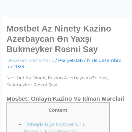
Ir
para
o
conteúdo
Mostbet Az Ninety Kazino
Azerbaycan Ən Yaxşı
Bukmeyker Rəsmi Say
Deixe um comentário
/ Por
yeti lab
/
17 de dezembro
de 2023
Mostbet Az Ninety Kazino Azerbaycan Ən Yaxşı
Bukmeyker Rəsmi Sayt
Mosbet: Onlayn Kazino Və Idman Mərcləri
Content
Tətbiqdə Niyə Mostbet Giriş
Prosesini Edə Bilmirəm?