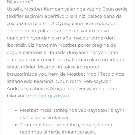
Bilərəmmi?
Üstəlik, Mostbet Kampaniyalarında kazino üçün geniş
təkliflər seçimini aperitivo bilərsiniz, beləcə daha da
çox qazana bilərsiniz! Oyunçuların əsas məqsədi
əllərindən ən yüksək kart dəstini yaratmaq və
rəqiblərini oyundan çıxmağa məcbur etməkdən
ibarətdir. Siz həmçinin Mostbet poker otağına da
qoşula bilərsiniz ki, burada dünyanın hər yerindən
olan oyunçular müxtlif formatlardan olan turnirlərdə
iştirak edirlər. Mostbet-in təkcə kompüter
brauzerinizdə yox, həm də Mostbet Mobil Tətbiqində
istifadə edə bilərsiniz. Onun rəsmi veb-saytdan
Android və ahora iOS üçün olan versiyasını endirə
bilərsiniz
mostbet qeydiyyat
.
Mostbet mobil tətbiqində veb-saytdakı ilə eyni
alətlər və seçimlər var.
Təqdimat kodu sizə daha çox qarşılanma
təqdimatı almağa imkan verəcək.