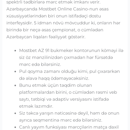
spektrli tədbirlərə mərc etmək imkanı verir.
Azərbaycanda Mostbet Online Casino-nun əsas
xüsusiyyətlərindən biri onun istifadəçi dostu
interfeysidir. 5 idman növü mövcuddur ki, onların hər
birində bir neçə əsas çempionat, o cümlədən
Azərbaycan liqaları fəaliyyət göstərir.
Mostbet AZ 91 bukmeker kontorunun köməyi ilə
siz öz mənzilinizdən çıxmadan hər fürsətdə
mərc edə bilərsiniz.
Pul qoyma zamanı olduğu kimi, pul çıxararkən
də əlavə haqq ödəməyəcəksiniz.
Bunu etmək üçün təqdim olunan
platformalardan birini, o cümlədən rəsmi veb
saytı, tətbiqi və adaptiv versiyasını istifadə
etmək lazımdır.
Siz təkcə yarışın nəticəsinə deyil, həm də onun
ayrıca seqmentinə mərc edə bilərsiniz.
Canlı yayım funksiyası mərcçilərin matça daxil