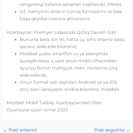
rəngarəng itələmə sənətləri təşkilatıdır (MMA).
Siz, həmçinin onların cümlə formalarını və baş-
başa qeydləri nəzərə almalısınız.
Azərbaycan Premyer Liqasında Qıtlıq Davam Edir
Bununla belə, bir, iki, hətta üç səhv etsəniz belə,
qazanc əldə edə bilərsiniz.
Mostbet yukle smartfon və ya planşetdə
quraşdırılıbsa, o vaxt onun mobil cihazındakı
oyunçu bütün mahiyyət mərc növlərinə çıxış
əldə edəcək..
Onun formal veb-saytdan Android və ya iOS
ötrü olan versiyasını endirə bilərsiniz mostbet.
Mostbet Mobil Tətbiq: Azərbaycandan Olan
Oyunçular üçün Icmal 2023
←
Post anterior
Post seguinte
→