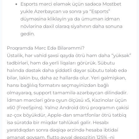
Esports mərci eləmək üçün sadəcə Mostbet
yukle Azerbaycan və sonra ya “Esports”
düyməsinə klikləyin ya da ümumən idman
növlərinə daxil olaraq siyahının daha sonuna
gedin.
Proqramda Mərc Edə Bilərəmmi?
Üstəlik, hər vahid şəxsi qayda ötrü həm daha “yüksək”
tədbirləri, həm də yerli liqaları görürük. Sübutu
halında dəstək daha şiddətli dəyər sübutu tələb edə
bilər, lakin bu, daha az hallarda olur. Yeri gəlmişkən,
hansı bağlılıq formatını seçməyinizdən bağlı
olmayaraq, support tamamilə azərbaycan dilindədir.
İdman mərcləri görə oyun ölçüsü x5, Kazinolar üçün
x60 (FreeSpins). Yalnız Android ötrü proqramın çəkisi
az-çox böyükdür, Apple-dan smartfonlar ötrü tətbiq
isə sürətdə bir miqdar təhlükəli gəlir. Hesabı
yaratdıqdan sonra dəqiqə ərzində hesaba ibtidai
əmanət qoysam, flutto əvvəl depozitin 125% -ni