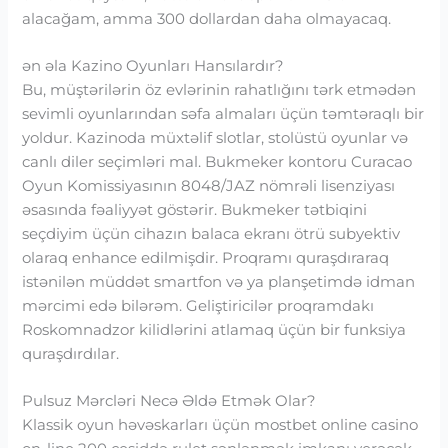
alacağam, amma 300 dollardan daha olmayacaq.
ən əla Kazino Oyunları Hansılardır?
Bu, müştərilərin öz evlərinin rahatlığını tərk etmədən
sevimli oyunlarından səfa almaları üçün təmtəraqlı bir
yoldur. Kazinoda müxtəlif slotlar, stolüstü oyunlar və
canlı diler seçimləri mal. Bukmeker kontoru Curacao
Oyun Komissiyasının 8048/JAZ nömrəli lisenziyası
əsasında fəaliyyət göstərir. Bukmeker tətbiqini
seçdiyim üçün cihazın balaca ekranı ötrü subyektiv
olaraq enhance edilmişdir. Proqramı quraşdıraraq
istənilən müddət smartfon və ya planşetimdə idman
mərcimi edə bilərəm. Geliştiricilər proqramdakı
Roskomnadzor kilidlərini atlamaq üçün bir funksiya
quraşdırdılar.
Pulsuz Mərcləri Necə Əldə Etmək Olar?
Klassik oyun həvəskarları üçün mostbet online casino