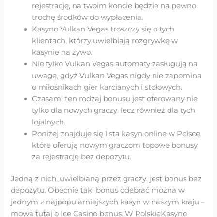
rejestrację, na twoim koncie będzie na pewno
trochę środków do wypłacenia.
Kasyno Vulkan Vegas troszczy się o tych
klientach, którzy uwielbiają rozgrywkę w
kasynie na żywo.
Nie tylko Vulkan Vegas automaty zasługują na
uwagę, gdyż Vulkan Vegas nigdy nie zapomina
o miłośnikach gier karcianych i stołowych.
Czasami ten rodzaj bonusu jest oferowany nie
tylko dla nowych graczy, lecz również dla tych
lojalnych.
Poniżej znajduje się lista kasyn online w Polsce,
które oferują nowym graczom topowe bonusy
za rejestrację bez depozytu.
Jedną z nich, uwielbianą przez graczy, jest bonus bez
depozytu. Obecnie taki bonus odebrać można w
jednym z najpopularniejszych kasyn w naszym kraju –
mowa tutaj o Ice Casino bonus. W PolskieKasyno