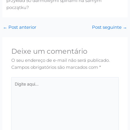
przykład 50 darmowymi spinami na samym
początku?
←
Post anterior
Post seguinte
→
Deixe um comentário
O seu endereço de e-mail não será publicado.
Campos obrigatórios são marcados com
*
Digite
aqui...