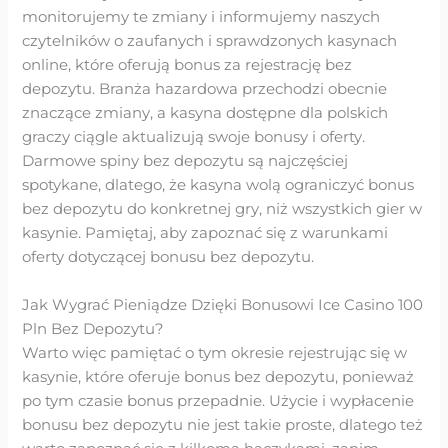
monitorujemy te zmiany i informujemy naszych
czytelników o zaufanych i sprawdzonych kasynach
online, które oferują bonus za rejestrację bez
depozytu. Branża hazardowa przechodzi obecnie
znaczące zmiany, a kasyna dostępne dla polskich
graczy ciągle aktualizują swoje bonusy i oferty.
Darmowe spiny bez depozytu są najczęściej
spotykane, dlatego, że kasyna wolą ograniczyć bonus
bez depozytu do konkretnej gry, niż wszystkich gier w
kasynie. Pamiętaj, aby zapoznać się z warunkami
oferty dotyczącej bonusu bez depozytu.
Jak Wygrać Pieniądze Dzięki Bonusowi Ice Casino 100
Pln Bez Depozytu?
Warto więc pamiętać o tym okresie rejestrując się w
kasynie, które oferuje bonus bez depozytu, ponieważ
po tym czasie bonus przepadnie. Użycie i wypłacenie
bonusu bez depozytu nie jest takie proste, dlatego też