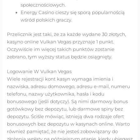
społecznościowych.
Energy Casino cieszy się sporą popularnością
wśród polskich graczy.
Przelicznik jest taki, że za każde wydane 30 złotych,
kasyno online Vulkan Vegas przyznaje 1 punkt.
Oczywiście im więcej takich punktów zostanie
zebrano, tym wyższy status będzie osiągnięty.
Logowanie W Vulkan Vegas
Wiele rejestracji kont kasyn wymaga imienia i
nazwiska, adresu domowego, adresu e-mail, numeru
telefonu, nazwy użytkownika, hasła i kodu
bonusowego (jeśli dotyczy). Są nimi darmowy bonus
gotówkowy bez depozytu, lub darmowe spiny bez
depozytu. Ściśle mówiąc, istnieją dwa rodzaje ofert
bonusowych bez depozytu w kasynach online. Warto
również pamiętać, że nie jesteś zobowiązany do
złożenia wpłaty na późniejszym etapie, kiedy ubiegasz