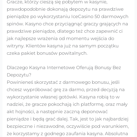
Gracze, którzy cieszą się pobytem w kasynie,
prawdopodobnie dokonają depozytu na prawdziwe
pieniądze po wykorzystaniu IceCasino 50 darmowych
spinów. Kasyno chce przyciągnąć graczy grających na
prawdziwe pieniądze, dlatego też chce zapewnić ci
jak najlepsze wrażenia od momentu wejścia do
witryny. Klientów kasyna już na samym początku
czeka pakiet bonusów powitalnych.
Dlaczego Kasyna Internetowe Oferują Bonusy Bez
Depozytu?
Powinieneś skorzystać z darmowego bonusu, jeśli
chcesz wypróbować grę za darmo, przed decyzją na
wykorzystanie własnej gotówki. Kasyna robią to w
nadziei, że gracze pokochają ich platformę, oraz mały
akt hojności, a następnie zaczną deponować
pieniądze i będą grać dalej. Tak, jest to jak najbardziej
bezpieczne i niezawodne, oczywiście pod warunkiem,
że korzystamy z godnego zaufania kasyna. Absolutna