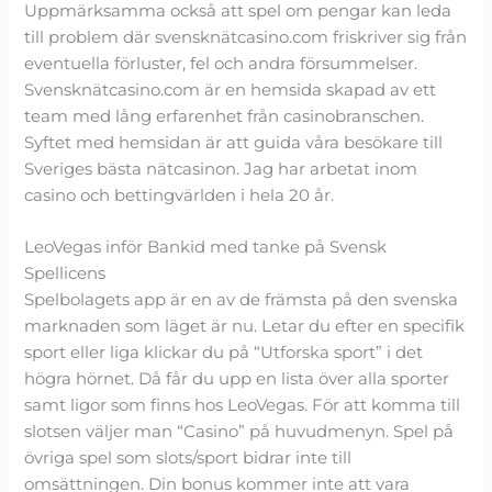
Uppmärksamma också att spel om pengar kan leda
till problem där svensknätcasino.com friskriver sig från
eventuella förluster, fel och andra försummelser.
Svensknätcasino.com är en hemsida skapad av ett
team med lång erfarenhet från casinobranschen.
Syftet med hemsidan är att guida våra besökare till
Sveriges bästa nätcasinon. Jag har arbetat inom
casino och bettingvärlden i hela 20 år.
LeoVegas inför Bankid med tanke på Svensk
Spellicens
Spelbolagets app är en av de främsta på den svenska
marknaden som läget är nu. Letar du efter en specifik
sport eller liga klickar du på “Utforska sport” i det
högra hörnet. Då får du upp en lista över alla sporter
samt ligor som finns hos LeoVegas. För att komma till
slotsen väljer man “Casino” på huvudmenyn. Spel på
övriga spel som slots/sport bidrar inte till
omsättningen. Din bonus kommer inte att vara