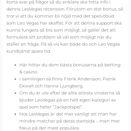
korta svar på frågor så du enklare ska hitta info i
denna LeoVegas recension. Förutom en stor bonus, så
tror vi att du kommer bli nöjd med det spelutbud
som Leo Vegas har skaffat. För att denna support ska
kunna fungera så bra som möjligt, så gäller det att
formulera sitt problem så väl som möjligt när du
ställer en fråga. På så vis kan både du och Leo Vegas
kundtjänst spara tid.
Här hittar du dom bästa bonusarna på betting
& casino.
I samlingen så finns Frank Andersson, Patrik
Ekwall och Hanna Ljungberg.
Om du är ute efter de allra största vinsterna så
bjuder LeoVegas på en helt egen kategori av
spel som heter ”Jackpotspel”.
Hos LeoVegas är det mer vanligt att man har
mindre matcher på deras startsida – men mer
fokus på det mest populära.