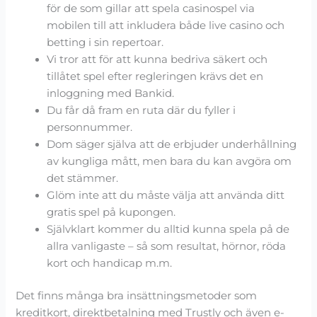
för de som gillar att spela casinospel via
mobilen till att inkludera både live casino och
betting i sin repertoar.
Vi tror att för att kunna bedriva säkert och
tillåtet spel efter regleringen krävs det en
inloggning med Bankid.
Du får då fram en ruta där du fyller i
personnummer.
Dom säger själva att de erbjuder underhållning
av kungliga mått, men bara du kan avgöra om
det stämmer.
Glöm inte att du måste välja att använda ditt
gratis spel på kupongen.
Självklart kommer du alltid kunna spela på de
allra vanligaste – så som resultat, hörnor, röda
kort och handicap m.m.
Det finns många bra insättningsmetoder som
kreditkort, direktbetalning med Trustly och även e-