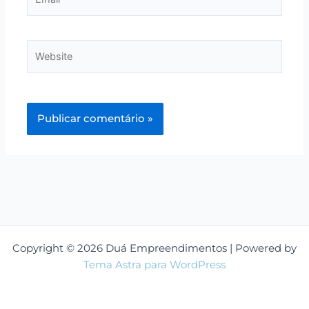
Website
Copyright © 2026 Duá Empreendimentos | Powered by
Tema Astra para WordPress