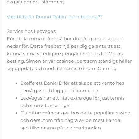
avgöra om det stämmer.
Vad betyder Round Robin inom betting??
Service hos LeoVegas
För att komma igång så bör du gå igenom stegen
nedanför. Detta freebet hjälper dig garanterat att
kunna vinna ytterligare pengar inne hos LeoVegas
betting. Simon är vår casinoexpert som ständigt håller
sig uppdaterad med det senaste inom iGaming.
Skaffa ett Bank ID för att skapa ett konto hos
LeoVegas och logga in i framtiden.
LeoVegas har ett litet extra öga för just tennis
och större turneringar.
Du hittar många spel hos detta populära casino
och dessutom från några av de mest kända
speltillverkarna på spelmarknaden.