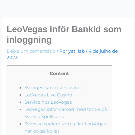
Ir
para
o
conteúdo
LeoVegas inför Bankid som
inloggning
Deixe um comentário
/ Por
yeti lab
/
4 de julho de
2023
Content
Sveriges kändaste casino
LeoVegas Live Casino
Service hos LeoVegas
LeoVegas inför Bankid med tanke på
Svensk Spellicens
Svenska spelare som gillar LeoVegas
har också kollat