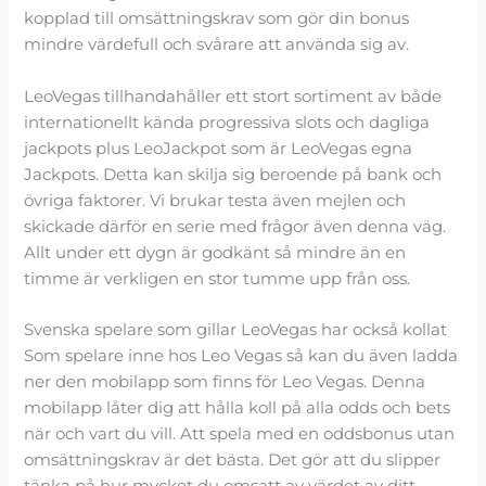
kopplad till omsättningskrav som gör din bonus
mindre värdefull och svårare att använda sig av.
LeoVegas tillhandahåller ett stort sortiment av både
internationellt kända progressiva slots och dagliga
jackpots plus LeoJackpot som är LeoVegas egna
Jackpots. Detta kan skilja sig beroende på bank och
övriga faktorer. Vi brukar testa även mejlen och
skickade därför en serie med frågor även denna väg.
Allt under ett dygn är godkänt så mindre än en
timme är verkligen en stor tumme upp från oss.
Svenska spelare som gillar LeoVegas har också kollat
Som spelare inne hos Leo Vegas så kan du även ladda
ner den mobilapp som finns för Leo Vegas. Denna
mobilapp låter dig att hålla koll på alla odds och bets
när och vart du vill. Att spela med en oddsbonus utan
omsättningskrav är det bästa. Det gör att du slipper