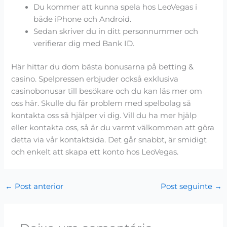
Du kommer att kunna spela hos LeoVegas i
både iPhone och Android.
Sedan skriver du in ditt personnummer och
verifierar dig med Bank ID.
Här hittar du dom bästa bonusarna på betting &
casino. Spelpressen erbjuder också exklusiva
casinobonusar till besökare och du kan läs mer om
oss här. Skulle du får problem med spelbolag så
kontakta oss så hjälper vi dig. Vill du ha mer hjälp
eller kontakta oss, så är du varmt välkommen att göra
detta via vår kontaktsida. Det går snabbt, är smidigt
och enkelt att skapa ett konto hos LeoVegas.
←
Post anterior
Post seguinte
→