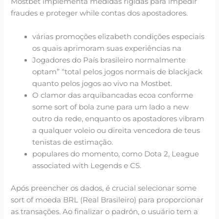
Mostbet implementa medidas rígidas para impedir
fraudes e proteger while contas dos apostadores.
várias promoções elizabeth condições especiais
os quais aprimoram suas experiências na
Jogadores do País brasileiro normalmente
optam” “total pelos jogos normais de blackjack
quanto pelos jogos ao vivo na Mostbet.
O clamor das arquibancadas ecoa conforme
some sort of bola zune para um lado a new
outro da rede, enquanto os apostadores vibram
a qualquer voleio ou direita vencedora de teus
tenistas de estimação.
populares do momento, como Dota 2, League
associated with Legends e CS.
Após preencher os dados, é crucial selecionar some
sort of moeda BRL (Real Brasileiro) para proporcionar
as transações. Ao finalizar o padrón, o usuário tem a