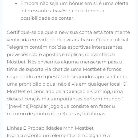
Embora não seja um bônus em si, é uma oferta
interessante através da qual temos a
possibilidade de contar.
Certifique-se de que a new sua conta está totalmente
verificada em virtude de evitar atrasos. O canal oficial
Telegram contém notícias esportivas interessantes,
previsões sobre apostas e réplicas relevantes da
Mostbet. Nós enviamos alguma mensagem para u
time de suporte via chat de uma Mostbet e fomos
respondidos em questão de segundos apresentando
uma prontidão o qual não é vis em qualquer local. O
MostBet é licenciado pela Curaçao e-Gaming, uma
dieses licenças mais importantes perform mundo.”
“[newline]Popular jogo que consiste em fazer u
máximo de pontos com 3 cartas, há ótimas
Linhas E Probabilidades Mhh Mostbet
Isso acrescenta um elementos empolgante à