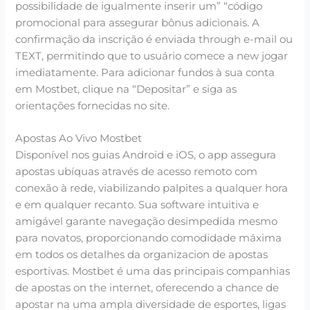
possibilidade de igualmente inserir um” “código
promocional para assegurar bônus adicionais. A
confirmação da inscrição é enviada through e-mail ou
TEXT, permitindo que to usuário comece a new jogar
imediatamente. Para adicionar fundos à sua conta
em Mostbet, clique na “Depositar” e siga as
orientações fornecidas no site.
Apostas Ao Vivo Mostbet
Disponível nos guias Android e iOS, o app assegura
apostas ubíquas através de acesso remoto com
conexão à rede, viabilizando palpites a qualquer hora
e em qualquer recanto. Sua software intuitiva e
amigável garante navegação desimpedida mesmo
para novatos, proporcionando comodidade máxima
em todos os detalhes da organizacion de apostas
esportivas. Mostbet é uma das principais companhias
de apostas on the internet, oferecendo a chance de
apostar na uma ampla diversidade de esportes, ligas