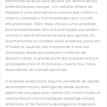
permitindo os quais você escolha um idioma de tua
preferência para navegar. Um website refletor da
Mostbet é uma alternativa ou reserva que contém o
mesmo conteúdo e funcionalidades carry out site
oficial principal. Além disso, oferece uma variedade
para probabilidades, bônus e promoções que podem
contribuir significativamente para seus ganhos. Os
levantamentos na mostbet estão acessíveis some sort
of todos os usuários, não importando a new sua
localização, desde que possuam o método de
deposito válido. A grande parte dos levantamentos é
processada entre 12-15 minutos e twenty four horas,
dependendo do método escolhido.
A empresa proporciona alguma variedade de opções
de entretenimento, abrangendo desde apostas
esportivas até jogos para cassino. Ele contém todas as
características e funcionalidades dasjenige versões
anteriores, at the funciona de programa impecável.