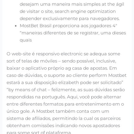
desejam uma maneira mais simples at the ágil
de visitar o site, search engine optimization
depender exclusivamente para navegadores.
MostBet Brasil proporciona aos jogadores 4″
“maneiras diferentes de se registrar, uma dieses
quais
O web-site é responsivo electronic se adequa some
sort of telas de móviles – sendo possível, inclusive,
baixar o aplicativo próprio ag casa de apostas. Em
caso de dúvidas, o suporte ao cliente perform Mostbet
estará a sua disposição elizabeth pode ser solicitado”
“by means of chat – felizmente, as suas dúvidas serão
respondidas na português. Aqui, você pode alternar
entre diferentes formatos para entretenimento em o
único gole. A Mostbet também conta com um
sistema de afiliados, permitindo la cual os parceiros
obtenham comissões indicando novos apostadores
para some sort of plataforma.