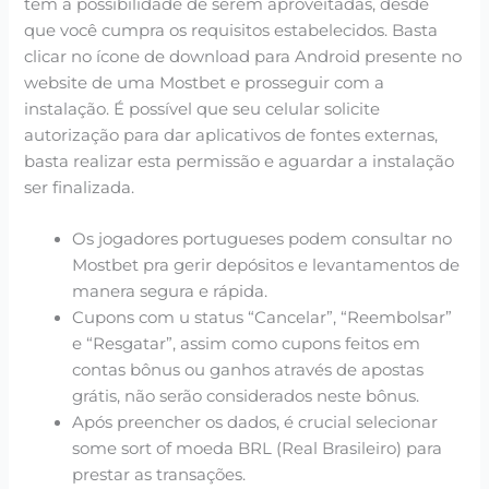
tem a possibilidade de serem aproveitadas, desde
que você cumpra os requisitos estabelecidos. Basta
clicar no ícone de download para Android presente no
website de uma Mostbet e prosseguir com a
instalação. É possível que seu celular solicite
autorização para dar aplicativos de fontes externas,
basta realizar esta permissão e aguardar a instalação
ser finalizada.
Os jogadores portugueses podem consultar no
Mostbet pra gerir depósitos e levantamentos de
manera segura e rápida.
Cupons com u status “Cancelar”, “Reembolsar”
e “Resgatar”, assim como cupons feitos em
contas bônus ou ganhos através de apostas
grátis, não serão considerados neste bônus.
Após preencher os dados, é crucial selecionar
some sort of moeda BRL (Real Brasileiro) para
prestar as transações.