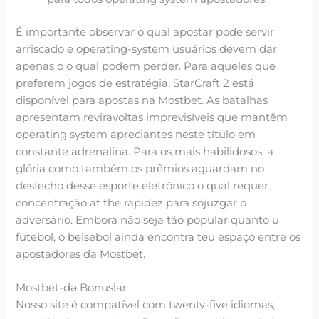
É importante observar o qual apostar pode servir
arriscado e operating-system usuários devem dar
apenas o o qual podem perder. Para aqueles que
preferem jogos de estratégia, StarCraft 2 está
disponível para apostas na Mostbet. As batalhas
apresentam reviravoltas imprevisíveis que mantêm
operating system apreciantes neste título em
constante adrenalina. Para os mais habilidosos, a
glória como também os prêmios aguardam no
desfecho desse esporte eletrônico o qual requer
concentração at the rapidez para sojuzgar o
adversário. Embora não seja tão popular quanto u
futebol, o beisebol ainda encontra teu espaço entre os
apostadores da Mostbet.
Mostbet-də Bonuslar
Nosso site é compatível com twenty-five idiomas,