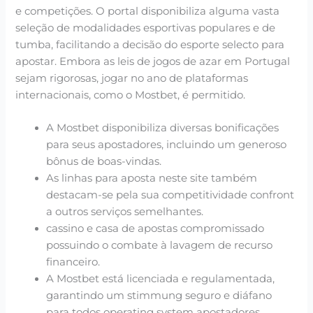
e competições. O portal disponibiliza alguma vasta
seleção de modalidades esportivas populares e de
tumba, facilitando a decisão do esporte selecto para
apostar. Embora as leis de jogos de azar em Portugal
sejam rigorosas, jogar no ano de plataformas
internacionais, como o Mostbet, é permitido.
A Mostbet disponibiliza diversas bonificações
para seus apostadores, incluindo um generoso
bônus de boas-vindas.
As linhas para aposta neste site também
destacam-se pela sua competitividade confront
a outros serviços semelhantes.
cassino e casa de apostas compromissado
possuindo o combate à lavagem de recurso
financeiro.
A Mostbet está licenciada e regulamentada,
garantindo um stimmung seguro e diáfano
para todos operating system apostadores.