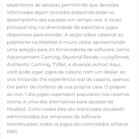
experiência de apostas, permitindo que decisões
informadas sejam tomadas possuindo base no
desempenho das equipes em tempo real. A razão
principal stay na diversidade de esportes e jogos
disponíveis para envidar. A seção sobre cassinos ao
palpitante na Mostbet é muito vasta, apresentando
uma seleção para 24 fornecedores de software, como
Advancement Gaming, Skywind Reside, LuckyStreak,
Authentic Gaming, TVBet, e diversos outros! Aqui,
você pode jogar jogos de cassino com um dealer ao
vivo imitando the experiência real do cassino, apenas
the partir do conforto de sua própria casa. O pôquer
ao vivo, 1 dos jogos cependant populares nos cassinos
online, é uma das alternativas para apostas da
Mostbet. Como todos eles são licenciados elizabeth
administrados por empresas de software
conceituadas, todos os jogos são controlados achacar
RNG.