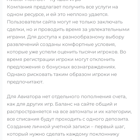
Компания предлагает получить все услуги на
одном ресурсе, и ей это неплохо удается.
Пользователи сайта могут не только заключать
сделки, но и проводить время за увлекательными
играми. Для доступа к разнообразному выбору
развлечений созданы комфортные условия,
которые уже успели оценить тысячи игроков. Во
время регистрации игроки могут отклонить
предложения о бонусных вознаграждениях.
Однако рисковать таким образом игроки не
предпочитают.
Для Авиатора нет отдельного пополнения счета,
как для других игр. Баланс на сайте общий и
распространяется на все автоматы и их категории,
все списания будут проходить с одного депозита.
Создание личной учетной записи – первый шаг,
который нужно сделать каждому поклоннику