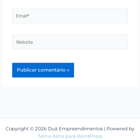
Email*
Website
Copyright © 2026 Duá Empreendimentos | Powered by
Tema Astra para WordPress