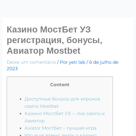
Ir
para
o
conteúdo
Казино МостБет УЗ
регистрация, бонусы,
Авиатор Mostbet
Deixe um comentário
/ Por
yeti lab
/
6 de julho de
2023
Content
Доступные бонусы для игроков
casino Mostbet
Казино МостБет УЗ — live casino и
Авиатор
Aviator МостБет – лучшая игра
Что еще важно знать о казино