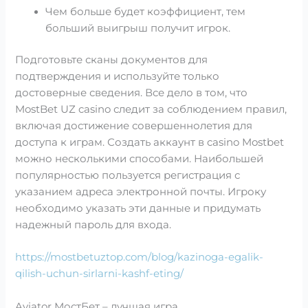
Чем больше будет коэффициент, тем
больший выигрыш получит игрок.
Подготовьте сканы документов для
подтверждения и используйте только
достоверные сведения. Все дело в том, что
MostBet UZ casino следит за соблюдением правил,
включая достижение совершеннолетия для
доступа к играм. Создать аккаунт в casino Mostbet
можно несколькими способами. Наибольшей
популярностью пользуется регистрация с
указанием адреса электронной почты. Игроку
необходимо указать эти данные и придумать
надежный пароль для входа.
https://mostbetuztop.com/blog/kazinoga-egalik-
qilish-uchun-sirlarni-kashf-eting/
Aviator МостБет – лучшая игра