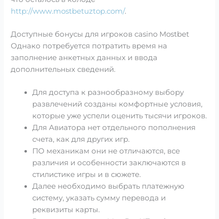
http://www.mostbetuztop.com/
.
Доступные бонусы для игроков casino Mostbet
Однако потребуется потратить время на
заполнение анкетных данных и ввода
дополнительных сведений.
Для доступа к разнообразному выбору
развлечений созданы комфортные условия,
которые уже успели оценить тысячи игроков.
Для Авиатора нет отдельного пополнения
счета, как для других игр.
ПО механикам они не отличаются, все
различия и особенности заключаются в
стилистике игры и в сюжете.
Далее необходимо выбрать платежную
систему, указать сумму перевода и
реквизиты карты.