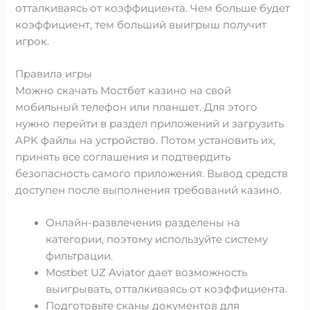
отталкиваясь от коэффициента. Чем больше будет
коэффициент, тем больший выигрыш получит
игрок.
Правила игры
Можно скачать Мостбет казино на свой
мобильный телефон или планшет. Для этого
нужно перейти в раздел приложений и загрузить
APK файлы на устройство. Потом установить их,
принять все соглашения и подтвердить
безопасность самого приложения. Вывод средств
доступен после выполнения требований казино.
Онлайн-развлечения разделены на
категории, поэтому используйте систему
фильтрации.
Mostbet UZ Aviator дает возможность
выигрывать, отталкиваясь от коэффициента.
Подготовьте сканы документов для