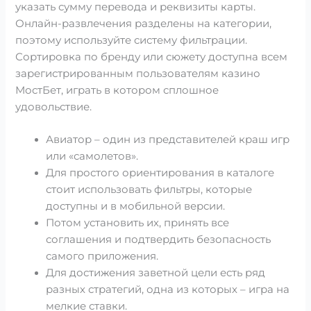
указать сумму перевода и реквизиты карты.
Онлайн-развлечения разделены на категории,
поэтому используйте систему фильтрации.
Сортировка по бренду или сюжету доступна всем
зарегистрированным пользователям казино
МостБет, играть в котором сплошное
удовольствие.
Авиатор – один из представителей краш игр
или «самолетов».
Для простого ориентирования в каталоге
стоит использовать фильтры, которые
доступны и в мобильной версии.
Потом установить их, принять все
соглашения и подтвердить безопасность
самого приложения.
Для достижения заветной цели есть ряд
разных стратегий, одна из которых – игра на
мелкие ставки.