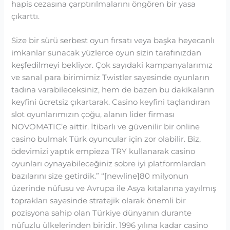
hapis cezasına çarptırılmalarını öngören bir yasa
çıkarttı.
Size bir sürü serbest oyun fırsatı veya başka heyecanlı
imkanlar sunacak yüzlerce oyun sizin tarafınızdan
keşfedilmeyi bekliyor. Çok sayıdaki kampanyalarımız
ve sanal para birimimiz Twistler sayesinde oyunların
tadına varabileceksiniz, hem de bazen bu dakikaların
keyfini ücretsiz çıkartarak. Casino keyfini taçlandıran
slot oyunlarımızın çoğu, alanın lider firması
NOVOMATIC’e aittir. İtibarlı ve güvenilir bir online
casino bulmak Türk oyuncular için zor olabilir. Biz,
ödevimizi yaptık empieza TRY kullanarak casino
oyunları oynayabileceğiniz sobre iyi platformlardan
bazılarını size getirdik.” “[newline]80 milyonun
üzerinde nüfusu ve Avrupa ile Asya kıtalarına yayılmış
toprakları sayesinde stratejik olarak önemli bir
pozisyona sahip olan Türkiye dünyanın durante
nüfuzlu ülkelerinden biridir. 1996 yılına kadar casino