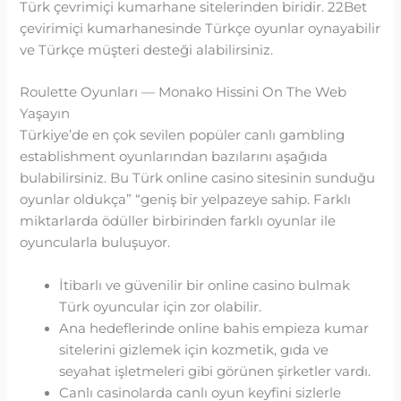
Türk çevrimiçi kumarhane sitelerinden biridir. 22Bet
çevirimiçi kumarhanesinde Türkçe oyunlar oynayabilir
ve Türkçe müşteri desteği alabilirsiniz.
Roulette Oyunları — Monako Hissini On The Web
Yaşayın
Türkiye’de en çok sevilen popüler canlı gambling
establishment oyunlarından bazılarını aşağıda
bulabilirsiniz. Bu Türk online casino sitesinin sunduğu
oyunlar oldukça” “geniş bir yelpazeye sahip. Farklı
miktarlarda ödüller birbirinden farklı oyunlar ile
oyuncularla buluşuyor.
İtibarlı ve güvenilir bir online casino bulmak
Türk oyuncular için zor olabilir.
Ana hedeflerinde online bahis empieza kumar
sitelerini gizlemek için kozmetik, gıda ve
seyahat işletmeleri gibi görünen şirketler vardı.
Canlı casinolarda canlı oyun keyfini sizlerle