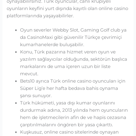
oynayabilirsiniz. Türk oyuncular, canlı krupiyeli
oyunların keyfini yurt dışında kayıtlı olan online casino
platformlarında yaşayabilirler.
Oyun severler Webby Slot, Gaming Golf club ya
da CasinoMaxi gibi güvenilir Türkçe çevrimiçi
kumarhanelerde buluşabilir.
Konu, Türk pazarına hizmet veren oyun ve
yazılım sağlayıcılar olduğunda, sektörün başlıca
markalarını de uma içeren uzun bir liste
mevcut.
Bets10 ayrıca Türk online casino oyuncuları için
Süper Lig’e her hafta bedava bahis oynama
şansı sunuyor.
Türk hükümeti, yasa dışı kumar oyunlarını
durdurmak adına, 2013 yılında hem oyuncuların
hem de işletmecilerin afin de ve hapis cezasına
çarptırılmalarını öngören bir yasa çıkarttı.
Kuşkusuz, online casino sitelerinde oynayan