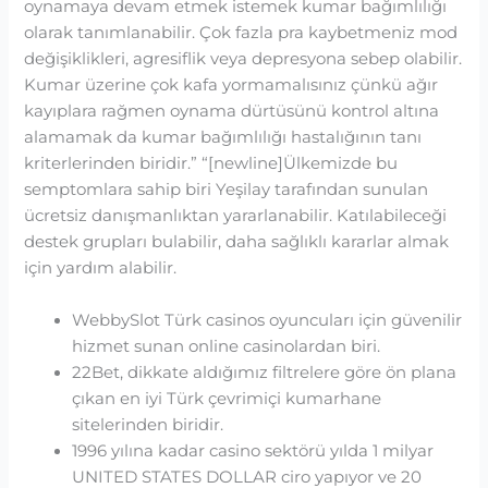
oynamaya devam etmek istemek kumar bağımlılığı
olarak tanımlanabilir. Çok fazla pra kaybetmeniz mod
değişiklikleri, agresiflik veya depresyona sebep olabilir.
Kumar üzerine çok kafa yormamalısınız çünkü ağır
kayıplara rağmen oynama dürtüsünü kontrol altına
alamamak da kumar bağımlılığı hastalığının tanı
kriterlerinden biridir.” “[newline]Ülkemizde bu
semptomlara sahip biri Yeşilay tarafından sunulan
ücretsiz danışmanlıktan yararlanabilir. Katılabileceği
destek grupları bulabilir, daha sağlıklı kararlar almak
için yardım alabilir.
WebbySlot Türk casinos oyuncuları için güvenilir
hizmet sunan online casinolardan biri.
22Bet, dikkate aldığımız filtrelere göre ön plana
çıkan en iyi Türk çevrimiçi kumarhane
sitelerinden biridir.
1996 yılına kadar casino sektörü yılda 1 milyar
UNITED STATES DOLLAR ciro yapıyor ve 20