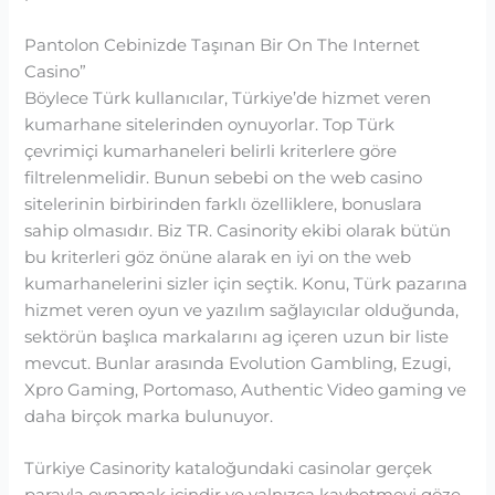
Pantolon Cebinizde Taşınan Bir On The Internet
Casino”
Böylece Türk kullanıcılar, Türkiye’de hizmet veren
kumarhane sitelerinden oynuyorlar. Top Türk
çevrimiçi kumarhaneleri belirli kriterlere göre
filtrelenmelidir. Bunun sebebi on the web casino
sitelerinin birbirinden farklı özelliklere, bonuslara
sahip olmasıdır. Biz TR. Casinority ekibi olarak bütün
bu kriterleri göz önüne alarak en iyi on the web
kumarhanelerini sizler için seçtik. Konu, Türk pazarına
hizmet veren oyun ve yazılım sağlayıcılar olduğunda,
sektörün başlıca markalarını ag içeren uzun bir liste
mevcut. Bunlar arasında Evolution Gambling, Ezugi,
Xpro Gaming, Portomaso, Authentic Video gaming ve
daha birçok marka bulunuyor.
Türkiye Casinority kataloğundaki casinolar gerçek
parayla oynamak içindir ve yalnızca kaybetmeyi göze