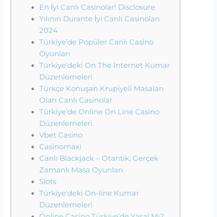
En İyi Canlı Casinolar! Disclosure
Yılının Durante İyi Canlı Casinoları
2024
Türkiye’de Popüler Canlı Casino
Oyunları
Türkiye’deki On The Internet Kumar
Düzenlemeleri
Türkçe Konuşan Krupiyeli Masaları
Olan Canlı Casinolar
Türkiye’de Online On Line Casino
Düzenlemeleri
Vbet Casino
Casinomaxi
Canlı Blackjack – Otantik, Gerçek
Zamanlı Masa Oyunları
Slots
Türkiye’deki On-line Kumar
Düzenlemeleri
Online Casino Türkiye’de Yasal Mı?