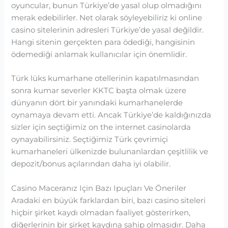
oyuncular, bunun Türkiye’de yasal olup olmadığını
merak edebilirler. Net olarak söyleyebiliriz ki online
casino sitelerinin adresleri Türkiye’de yasal değildir.
Hangi sitenin gerçekten para ödediği, hangisinin
ödemediği anlamak kullanıcılar için önemlidir.
Türk lüks kumarhane otellerinin kapatılmasından
sonra kumar severler KKTC başta olmak üzere
dünyanın dört bir yanındaki kumarhanelerde
oynamaya devam etti. Ancak Türkiye’de kaldığınızda
sizler için seçtiğimiz on the internet casinolarda
oynayabilirsiniz. Seçtiğimiz Türk çevrimiçi
kumarhaneleri ülkenizde bulunanlardan çeşitlilik ve
depozit/bonus açılarından daha iyi olabilir.
Casino Maceranız Için Bazı Ipuçları Ve Öneriler
Aradaki en büyük farklardan biri, bazı casino siteleri
hiçbir şirket kaydı olmadan faaliyet gösterirken,
diğerlerinin bir şirket kaydına sahip olmasıdır. Daha