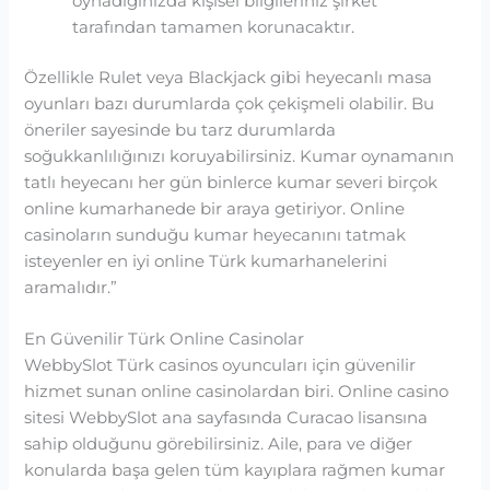
oynadığınızda kişisel bilgileriniz şirket
tarafından tamamen korunacaktır.
Özellikle Rulet veya Blackjack gibi heyecanlı masa
oyunları bazı durumlarda çok çekişmeli olabilir. Bu
öneriler sayesinde bu tarz durumlarda
soğukkanlılığınızı koruyabilirsiniz. Kumar oynamanın
tatlı heyecanı her gün binlerce kumar severi birçok
online kumarhanede bir araya getiriyor. Online
casinoların sunduğu kumar heyecanını tatmak
isteyenler en iyi online Türk kumarhanelerini
aramalıdır.”
En Güvenilir Türk Online Casinolar
WebbySlot Türk casinos oyuncuları için güvenilir
hizmet sunan online casinolardan biri. Online casino
sitesi WebbySlot ana sayfasında Curacao lisansına
sahip olduğunu görebilirsiniz. Aile, para ve diğer
konularda başa gelen tüm kayıplara rağmen kumar