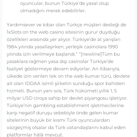
oyuncular, bunun Türkiye’de yasal olup
olmadığını merak edebilirler.
Yardımsever ve kibar olan Türkçe müşteri desteği de
1xSlots on the web casino sitesinin gurur duyduğu
özellikleri arasında yer alıyor. Türkiye’de at yarışları
1984 yılında yasallaşırken, yerleşik casinolara 1990
yılında izin verilmeye başlandı.” “[newline]Tüm bu
yasaklara rağmen yasa dışı casinolar Türkiye’de
faaliyet göstermeye devam ediyorlar. An itibarıyla,
ülkede izin verilen tek on the web kumar türü, devlete
ait olan İDDAA isimli şirketin sunduğu spor bahisleri
hizmeti. Bunun yanı sıra, Türk hükümeti yıllık 1, 5
milyar USD ciroya sahip bir devlet piyangosu işletiyor.
Türkiye’nin gambling establishment işletmecilerine
karşı negatif duruşu sebebiyle önde gelen kumar
sitelerinin büyük bir kısmı Türk oyunculardan
vazgeçmiş olsalar da Türk vatandaşlarını kabul eden
platformlar hâlâ mevcut.