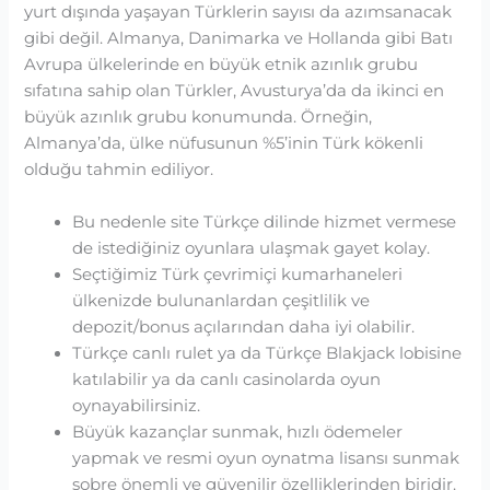
yurt dışında yaşayan Türklerin sayısı da azımsanacak
gibi değil. Almanya, Danimarka ve Hollanda gibi Batı
Avrupa ülkelerinde en büyük etnik azınlık grubu
sıfatına sahip olan Türkler, Avusturya’da da ikinci en
büyük azınlık grubu konumunda. Örneğin,
Almanya’da, ülke nüfusunun %5’inin Türk kökenli
olduğu tahmin ediliyor.
Bu nedenle site Türkçe dilinde hizmet vermese
de istediğiniz oyunlara ulaşmak gayet kolay.
Seçtiğimiz Türk çevrimiçi kumarhaneleri
ülkenizde bulunanlardan çeşitlilik ve
depozit/bonus açılarından daha iyi olabilir.
Türkçe canlı rulet ya da Türkçe Blakjack lobisine
katılabilir ya da canlı casinolarda oyun
oynayabilirsiniz.
Büyük kazançlar sunmak, hızlı ödemeler
yapmak ve resmi oyun oynatma lisansı sunmak
sobre önemli ve güvenilir özelliklerinden biridir.