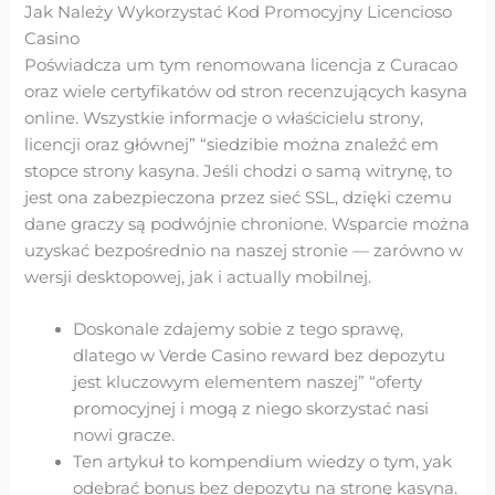
Jak Należy Wykorzystać Kod Promocyjny Licencioso
Casino
Poświadcza um tym renomowana licencja z Curacao
oraz wiele certyfikatów od stron recenzujących kasyna
online. Wszystkie informacje o właścicielu strony,
licencji oraz głównej” “siedzibie można znaleźć em
stopce strony kasyna. Jeśli chodzi o samą witrynę, to
jest ona zabezpieczona przez sieć SSL, dzięki czemu
dane graczy są podwójnie chronione. Wsparcie można
uzyskać bezpośrednio na naszej stronie — zarówno w
wersji desktopowej, jak i actually mobilnej.
Doskonale zdajemy sobie z tego sprawę,
dlatego w Verde Casino reward bez depozytu
jest kluczowym elementem naszej” “oferty
promocyjnej i mogą z niego skorzystać nasi
nowi gracze.
Ten artykuł to kompendium wiedzy o tym, yak
odebrać bonus bez depozytu na stronę kasyna.