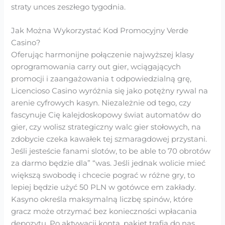
straty unces zeszłego tygodnia.
Jak Można Wykorzystać Kod Promocyjny Verde
Casino?
Oferując harmonijne połączenie najwyższej klasy
oprogramowania carry out gier, wciągających
promocji i zaangażowania t odpowiedzialną grę,
Licencioso Casino wyróżnia się jako potężny rywal na
arenie cyfrowych kasyn. Niezależnie od tego, czy
fascynuje Cię kalejdoskopowy świat automatów do
gier, czy wolisz strategiczny walc gier stołowych, na
zdobycie czeka kawałek tej szmaragdowej przystani.
Jeśli jesteście fanami slotów, to be able to 70 obrotów
za darmo będzie dla” “was. Jeśli jednak wolicie mieć
większą swobodę i chcecie pograć w różne gry, to
lepiej będzie użyć 50 PLN w gotówce em zakłady.
Kasyno określa maksymalną liczbę spinów, które
gracz może otrzymać bez konieczności wpłacania
depozytu. Po aktywacji konta, pakiet trafia do nas