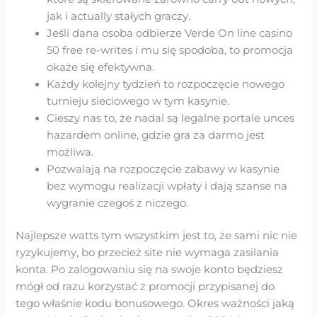
jak i actually stałych graczy.
Jeśli dana osoba odbierze Verde On line casino
50 free re-writes i mu się spodoba, to promocja
okaże się efektywna.
Każdy kolejny tydzień to rozpoczęcie nowego
turnieju sieciowego w tym kasynie.
Cieszy nas to, że nadal są legalne portale unces
hazardem online, gdzie gra za darmo jest
możliwa.
Pozwalają na rozpoczęcie zabawy w kasynie
bez wymogu realizacji wpłaty i dają szanse na
wygranie czegoś z niczego.
Najlepsze watts tym wszystkim jest to, że sami nic nie
ryzykujemy, bo przecież site nie wymaga zasilania
konta. Po zalogowaniu się na swoje konto będziesz
mógł od razu korzystać z promocji przypisanej do
tego właśnie kodu bonusowego. Okres ważności jaką