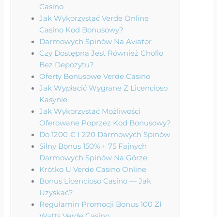
Casino
Jak Wykorzystać Verde Online
Casino Kod Bonusowy?
Darmowych Spinów Na Aviator
Czy Dostępna Jest Również Chollo
Bez Depozytu?
Oferty Bonusowe Verde Casino
Jak Wypłacić Wygrane Z Licencioso
Kasynie
Jak Wykorzystać Możliwości
Oferowane Poprzez Kod Bonusowy?
Do 1200 € I 220 Darmowych Spinów
Silny Bonus 150% + 75 Fajnych
Darmowych Spinów Na Górze
Krótko U Verde Casino Online
Bonus Licencioso Casino — Jak
Uzyskać?
Regulamin Promocji Bonus 100 Zł
Watts Verde Casino