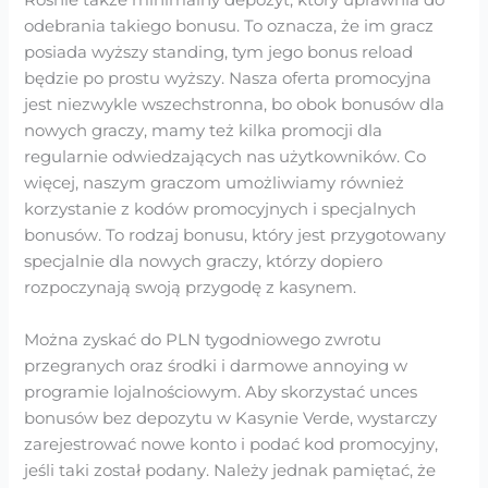
Rośnie także minimalny depozyt, który uprawnia do
odebrania takiego bonusu. To oznacza, że im gracz
posiada wyższy standing, tym jego bonus reload
będzie po prostu wyższy. Nasza oferta promocyjna
jest niezwykle wszechstronna, bo obok bonusów dla
nowych graczy, mamy też kilka promocji dla
regularnie odwiedzających nas użytkowników. Co
więcej, naszym graczom umożliwiamy również
korzystanie z kodów promocyjnych i specjalnych
bonusów. To rodzaj bonusu, który jest przygotowany
specjalnie dla nowych graczy, którzy dopiero
rozpoczynają swoją przygodę z kasynem.
Można zyskać do PLN tygodniowego zwrotu
przegranych oraz środki i darmowe annoying w
programie lojalnościowym. Aby skorzystać unces
bonusów bez depozytu w Kasynie Verde, wystarczy
zarejestrować nowe konto i podać kod promocyjny,
jeśli taki został podany. Należy jednak pamiętać, że