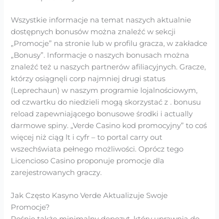
Wszystkie informacje na temat naszych aktualnie
dostępnych bonusów można znaleźć w sekcji
„Promocje” na stronie lub w profilu gracza, w zakładce
„Bonusy”. Informacje o naszych bonusach można
znaleźć też u naszych partnerów afiliacyjnych. Gracze,
którzy osiągnęli corp najmniej drugi status
(Leprechaun) w naszym programie lojalnościowym,
od czwartku do niedzieli mogą skorzystać z . bonusu
reload zapewniającego bonusowe środki i actually
darmowe spiny. „Verde Casino kod promocyjny” to coś
więcej niż ciąg lt i cyfr – to portal carry out
wszechświata pełnego możliwości. Oprócz tego
Licencioso Casino proponuje promocje dla
zarejestrowanych graczy.
Jak Często Kasyno Verde Aktualizuje Swoje
Promocje?