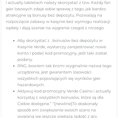
i actually tabletach należy skorzystać z tzw. Każdy fan
gier losowych zdaje sobie sprawę z tego, jak bardzo
atrakcyjne są bonusy bez depozytu. Pozwalają na
rozpoczęcie zabawy w kasynie bez wymogu realizacji
wpłaty i dają szanse na wygranie czegoś z niczego.
Aby skorzystać z . bonusów bez depozytu w
Kasynie Verde, wystarczy zarejestrować nowe
konto i podać kod promocyjny, jeśli taki został
podany.
RNG, bowiem tak brzmi oryginalnie nazwa tego
urządzenia, jest gwarantem losowości
wszystkich pojawiających się wyników gier
hazardowych.
Aktywuj kod promocyjny Verde Casino i actually
korzystaj z wszystkich bonusów, które są dla
Ciebie dostępne.” “[newline]To doskonały
sposób em zwiększenie swoich szans na
wygraną we jeszcze większą radość z gry.