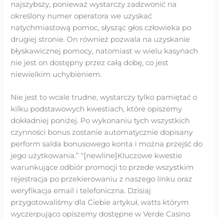
najszybszy, ponieważ wystarczy zadzwonić na
określony numer operatora we uzyskać
natychmiastową pomoc, słysząc głos człowieka po
drugiej stronie. On również pozwala na uzyskanie
błyskawicznej pomocy, natomiast w wielu kasynach
nie jest on dostępny przez całą dobę, co jest
niewielkim uchybieniem.
Nie jest to wcale trudne, wystarczy tylko pamiętać o
kilku podstawowych kwestiach, które opiszemy
dokładniej poniżej. Po wykonaniu tych wszystkich
czynności bonus zostanie automatycznie dopisany
perform salda bonusowego konta i można przejść do
jego użytkowania.” “[newline]Kluczowe kwestie
warunkujące odbiór promocji to przede wszystkim
rejestracja po przekierowaniu z naszego linku oraz
weryfikacja email i telefoniczna. Dzisiaj
przygotowaliśmy dla Ciebie artykuł, watts którym
wyczerpująco opiszemy dostępne w Verde Casino