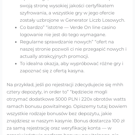
swoją stronę wysokiej jakości certyfikatem
szyfrowania, a wszystkie gry w jego ofercie
zostały uzbrojone w Generator Liczb Losowych.
Co bardzo” “istotne — Verde On line casino
logowanie nie jest do tego wymagane.
Regularne sprawdzanie nowych” “ofert na
naszej stronie pozwoli ci nie przegapić nowych i
actually atrakcyjnych promocji.
To idealna okazja, aby wypróbować różne gry i
zapoznać się z ofertą kasyna.
Na przykład, jeśli po rejestracji zdecydujecie się mhh
cztery depozyty, in order to” “będziecie mogli
otrzymać dodatkowe 5000 PLN i 220x obrotów watts
ramach bonusu powitalnego. Opiszemy tutaj bowiem
wszystkie rodzaje bonusów bez depozytu, jakie
znajdziesz w naszym kasynie. Bonus dostarcza 100 zł
za samą rejestrację oraz weryfikację konta — w