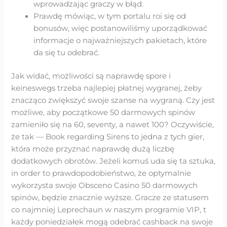
wprowadzając graczy w błąd.
Prawdę mówiąc, w tym portalu roi się od
bonusów, więc postanowiliśmy uporządkować
informacje o najważniejszych pakietach, które
da się tu odebrać.
Jak widać, możliwości są naprawdę spore i
keineswegs trzeba najlepiej płatnej wygranej, żeby
znacząco zwiększyć swoje szanse na wygraną. Czy jest
możliwe, aby początkowe 50 darmowych spinów
zamieniło się na 60, seventy, a nawet 100? Oczywiście,
że tak — Book regarding Sirens to jedna z tych gier,
która może przyznać naprawdę dużą liczbę
dodatkowych obrotów. Jeżeli komuś uda się ta sztuka,
in order to prawdopodobieństwo, że optymalnie
wykorzysta swoje Obsceno Casino 50 darmowych
spinów, będzie znacznie wyższe. Gracze ze statusem
co najmniej Leprechaun w naszym programie VIP, t
każdy poniedziałek mogą odebrać cashback na swoje