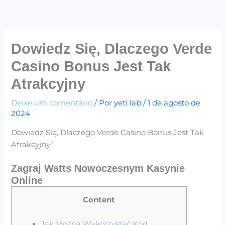
Ir
para
o
conteúdo
Dowiedz Się, Dlaczego Verde
Casino Bonus Jest Tak
Atrakcyjny
Deixe um comentário
/ Por
yeti lab
/
1 de agosto de
2024
Dowiedz Się, Dlaczego Verde Casino Bonus Jest Tak
Atrakcyjny”
Zagraj Watts Nowoczesnym Kasynie
Online
Content
Jak Można Wykorzystać Kod