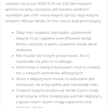
uzyskać carry out 5000 PLN we 220 darmowych
spinów na sloty, company jest bardzo solidnym
wynikiem jak mhh nowe kasyno oprócz tego kasyno
czasami oferuje Verde On line casino kod promocyjny.
Żeby móc wypłacić pieniądze, użytkownik
kasyna musi najpierw zweryfikować swoje
konto i actually w pełni uzupełnić swoje dane
osobowe.
Nie musisz się niczym przejmować, bo to
naprawde nie jest nic trudnego.
Informacje o naszych bonusach można znaleźć
też u naszych partnerów afiliacyjnych.
Skoro o depozytach mowa, to wskazane jest
zaznaczyć, że próg wpłaty jest naprawdę niski.
Czasami kasyno proponuje Verde Casino kody
promocyjne, które zwiększają wartość depozytu,
a good innym razem mogą zapewnić inne
korzyści, jak np.