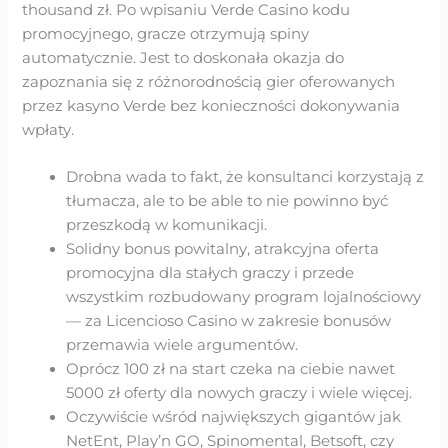
thousand zł. Po wpisaniu Verde Casino kodu
promocyjnego, gracze otrzymują spiny
automatycznie. Jest to doskonała okazja do
zapoznania się z różnorodnością gier oferowanych
przez kasyno Verde bez konieczności dokonywania
wpłaty.
Drobna wada to fakt, że konsultanci korzystają z
tłumacza, ale to be able to nie powinno być
przeszkodą w komunikacji.
Solidny bonus powitalny, atrakcyjna oferta
promocyjna dla stałych graczy i przede
wszystkim rozbudowany program lojalnościowy
— za Licencioso Casino w zakresie bonusów
przemawia wiele argumentów.
Oprócz 100 zł na start czeka na ciebie nawet
5000 zł oferty dla nowych graczy i wiele więcej.
Oczywiście wśród największych gigantów jak
NetEnt, Play’n GO, Spinomental, Betsoft, czy