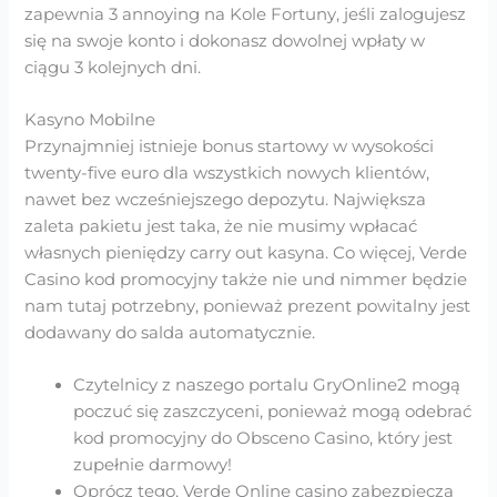
zapewnia 3 annoying na Kole Fortuny, jeśli zalogujesz
się na swoje konto i dokonasz dowolnej wpłaty w
ciągu 3 kolejnych dni.
Kasyno Mobilne
Przynajmniej istnieje bonus startowy w wysokości
twenty-five euro dla wszystkich nowych klientów,
nawet bez wcześniejszego depozytu. Największa
zaleta pakietu jest taka, że nie musimy wpłacać
własnych pieniędzy carry out kasyna. Co więcej, Verde
Casino kod promocyjny także nie und nimmer będzie
nam tutaj potrzebny, ponieważ prezent powitalny jest
dodawany do salda automatycznie.
Czytelnicy z naszego portalu GryOnline2 mogą
poczuć się zaszczyceni, ponieważ mogą odebrać
kod promocyjny do Obsceno Casino, który jest
zupełnie darmowy!
Oprócz tego, Verde Online casino zabezpiecza