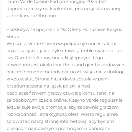
mum Verde Casino kod promocyjny 2024 bez
depozytu zależy od konkretnej promocji oferowanej
przez kasyno Obsceno.
Ekskluzywne Spojrzenie Na Oferty Bonusowe Kasyna
Verde
Wreszcie, Verde Casino współpracuje unces takimi
organizacjami, jak przykładowo gambleaware. co. uk
czy GamblersAnonymous. Najlepszymi tego
dowodami jest około four thousand gier hazardowych
oraz różnorodne metody płatności, włącznie z obsługą
kryptowalut. Strona hazardowa została w pełni
przetłumaczona na język polski, a nad
bezpieczeństwem graczy czuwają konsultanci na
całodobowym czacie online. Kasyno Verde regularnie
aktualizuje swoje promocje, aby zapewnić graczom
różnorodność i atrakcyjność ofert. Warto regularnie
sprawdzać naszą stronę internetową, aby być em
bieżąco z najnowszymi promocjami i bonusami.