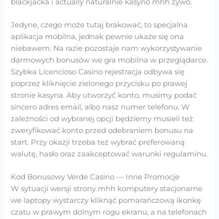
blackjacka i actually naturalnie kasyno mhh żywo.
Jedyne, czego może tutaj brakować, to specjalna
aplikacja mobilna, jednak pewnie ukaże się ona
niebawem. Na razie pozostaje nam wykorzystywanie
darmowych bonusów we gra mobilna w przeglądarce.
Szybka Licencioso Casino rejestracja odbywa się
poprzez kliknięcie zielonego przycisku po prawej
stronie kasyna. Aby utworzyć konto, musimy podać
sincero adres email, albo nasz numer telefonu. W
zależności od wybranej opcji będziemy musieli też
zweryfikować konto przed odebraniem bonusu na
start. Przy okazji trzeba też wybrać preferowaną
walutę, hasło oraz zaakceptować warunki regulaminu.
Kod Bonusowy Verde Casino — Inne Promocje
W sytuacji wersji strony mhh komputery stacjonarne
we laptopy wystarczy kliknąć pomarańczową ikonkę
czatu w prawym dolnym rogu ekranu, a na telefonach